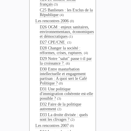
français
(3)
C25 Banlieues : les Exclus de la
République
(4)
Les rencontres 2006
(0)
D26 OGM : enjeux sanitaires,
environnementaux, économiques
et démocratiques
(1)
D27 CPE/CNE
(1)
D28 Changer la société :
réformes, crises, ruptures.
(4)
D29 Notre "salut" passe t-il par
la croissance ?.
(6)
D30 Entre masturbation
intellectuelle et engagement
partisan : A quoi sert le Café
Politique ?
(0)
D31 Une politique
d'immigration cohérente est-elle
possible ?
(3)
D32 Faire de la politique
autrement
(2)
D33 La droite divisée : quels
sont les clivages ?
(2)
Les rencontres 2007
(0)