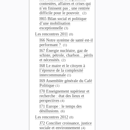
contestées, affaires et crises qui
n’en finissent pas ; une rentrée
difficile pour le pouvoir.
(2)
H65 Bilan social et politique
d’une mobilisation
exceptionnelle
(3)
Les rencontres 2011
(0)
I66 Notre système de santé est-il
performant ?
(1)
I67 Énergie nucléaire, gaz de
schiste, pétrole, charbon... périls
et nécessités.
(2)
I68 Le maire et le citoyen à
l’épreuve de la complexité
intercommunale
(1)
I69 Assemblée générale du Café
Politique
(1)
I70 Enseignement supérieur et
recherche : état des lieux et
perspectives
(4)
I71 Europe : le temps des
désillusions.
(6)
Les rencontres 2012
(0)
J72 Concilier croissance, justice
sociale et environnement
(4)