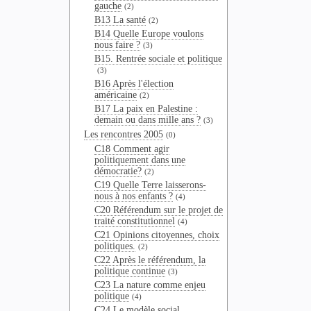
gauche
(2)
B13 La santé
(2)
B14 Quelle Europe voulons
nous faire ?
(3)
B15. Rentrée sociale et politique
(3)
B16 Après l'élection
américaine
(2)
B17 La paix en Palestine :
demain ou dans mille ans ?
(3)
Les rencontres 2005
(0)
C18 Comment agir
politiquement dans une
démocratie?
(2)
C19 Quelle Terre laisserons-
nous à nos enfants ?
(4)
C20 Référendum sur le projet de
traité constitutionnel
(4)
C21 Opinions citoyennes, choix
politiques.
(2)
C22 Après le référendum, la
politique continue
(3)
C23 La nature comme enjeu
politique
(4)
C24 Le modèle social