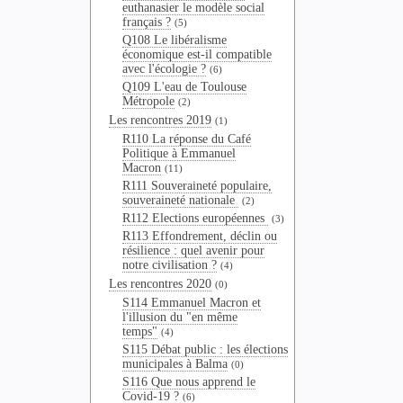
euthanasier le modèle social
français ?
(5)
Q108 Le libéralisme
économique est-il compatible
avec l'écologie ?
(6)
Q109 L'eau de Toulouse
Métropole
(2)
Les rencontres 2019
(1)
R110 La réponse du Café
Politique à Emmanuel
Macron
(11)
R111 Souveraineté populaire,
souveraineté nationale
(2)
R112 Elections européennes
(3)
R113 Effondrement, déclin ou
résilience : quel avenir pour
notre civilisation ?
(4)
Les rencontres 2020
(0)
S114 Emmanuel Macron et
l'illusion du "en même
temps"
(4)
S115 Débat public : les élections
municipales à Balma
(0)
S116 Que nous apprend le
Covid-19 ?
(6)