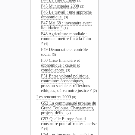
F44 La ville durable
(5)
F45 Municipales 2008
(2)
F46 Le travail : une approche
économique.
(3)
F47 Mai 68 : inventaire avant
liquidation ?
(1)
F48 Agriculture mondiale :
comment mettre fin à la faim
?
(4)
F49 Démocratie et contrôle
social
(3)
F50 Crise financière et
économique : causes et
conséquences.
(3)
F51 Entre volonté politique,
contraintes économiques,
pression sociale et réflexions
éthiques, où va notre justice ?
(2)
Les rencontres 2009
(0)
G52 La communauté urbaine du
Grand Toulouse. Changements,
projets, défis.
(2)
G53 Quelle Europe faut-il
construire pour affronter la crise
?
(4)
G54 Les touaregs, le nucléaire,