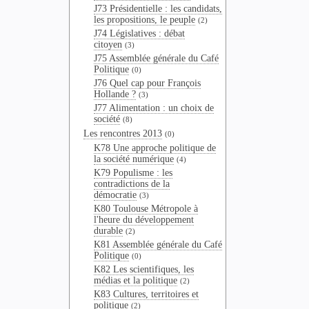
J73 Présidentielle : les candidats,
les propositions, le peuple
(2)
J74 Législatives : débat
citoyen
(3)
J75 Assemblée générale du Café
Politique
(0)
J76 Quel cap pour François
Hollande ?
(3)
J77 Alimentation : un choix de
société
(8)
Les rencontres 2013
(0)
K78 Une approche politique de
la société numérique
(4)
K79 Populisme : les
contradictions de la
démocratie
(3)
K80 Toulouse Métropole à
l'heure du développement
durable
(2)
K81 Assemblée générale du Café
Politique
(0)
K82 Les scientifiques, les
médias et la politique
(2)
K83 Cultures, territoires et
politique
(2)