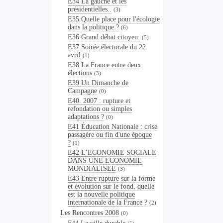
E34 La gauche et les
présidentielles..
(3)
E35 Quelle place pour l'écologie
dans la politique ?
(6)
E36 Grand débat citoyen.
(5)
E37 Soirée électorale du 22
avril
(1)
E38 La France entre deux
élections
(3)
E39 Un Dimanche de
Campagne
(0)
E40. 2007 : rupture et
refondation ou simples
adaptations ?
(0)
E41 Éducation Nationale : crise
passagère ou fin d'une époque
?
(1)
E42 L’ECONOMIE SOCIALE
DANS UNE ECONOMIE
MONDIALISEE
(3)
E43 Entre rupture sur la forme
et évolution sur le fond, quelle
est la nouvelle politique
internationale de la France ?
(2)
Les Rencontres 2008
(0)