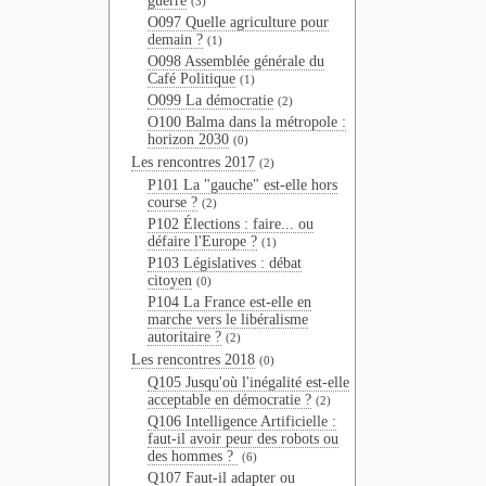
guerre
(3)
O097 Quelle agriculture pour
demain ?
(1)
O098 Assemblée générale du
Café Politique
(1)
O099 La démocratie
(2)
O100 Balma dans la métropole :
horizon 2030
(0)
Les rencontres 2017
(2)
P101 La "gauche" est-elle hors
course ?
(2)
P102 Élections : faire... ou
défaire l'Europe ?
(1)
P103 Législatives : débat
citoyen
(0)
P104 La France est-elle en
marche vers le libéralisme
autoritaire ?
(2)
Les rencontres 2018
(0)
Q105 Jusqu'où l'inégalité est-elle
acceptable en démocratie ?
(2)
Q106 Intelligence Artificielle :
faut-il avoir peur des robots ou
des hommes ?
(6)
Q107 Faut-il adapter ou