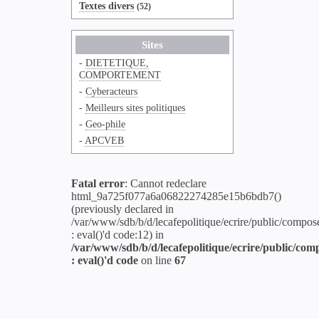
Textes divers
(52)
Sites
-
DIETETIQUE,
COMPORTEMENT
-
Cyberacteurs
-
Meilleurs sites politiques
-
Geo-phile
-
APCVEB
Fatal error
: Cannot redeclare
html_9a725f077a6a06822274285e15b6bdb7()
(previously declared in
/var/www/sdb/b/d/lecafepolitique/ecrire/public/compos
: eval()'d code:12) in
/var/www/sdb/b/d/lecafepolitique/ecrire/public/com
: eval()'d code
on line
67