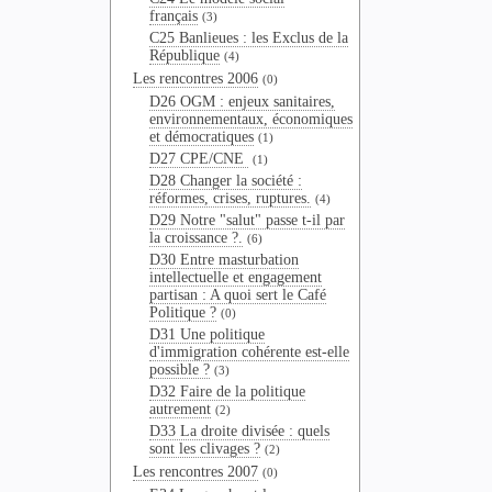
français
(3)
C25 Banlieues : les Exclus de la
République
(4)
Les rencontres 2006
(0)
D26 OGM : enjeux sanitaires,
environnementaux, économiques
et démocratiques
(1)
D27 CPE/CNE
(1)
D28 Changer la société :
réformes, crises, ruptures.
(4)
D29 Notre "salut" passe t-il par
la croissance ?.
(6)
D30 Entre masturbation
intellectuelle et engagement
partisan : A quoi sert le Café
Politique ?
(0)
D31 Une politique
d'immigration cohérente est-elle
possible ?
(3)
D32 Faire de la politique
autrement
(2)
D33 La droite divisée : quels
sont les clivages ?
(2)
Les rencontres 2007
(0)