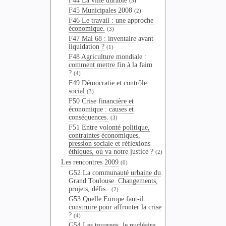
F44 La ville durable
(5)
F45 Municipales 2008
(2)
F46 Le travail : une approche
économique.
(3)
F47 Mai 68 : inventaire avant
liquidation ?
(1)
F48 Agriculture mondiale :
comment mettre fin à la faim
?
(4)
F49 Démocratie et contrôle
social
(3)
F50 Crise financière et
économique : causes et
conséquences.
(3)
F51 Entre volonté politique,
contraintes économiques,
pression sociale et réflexions
éthiques, où va notre justice ?
(2)
Les rencontres 2009
(0)
G52 La communauté urbaine du
Grand Toulouse. Changements,
projets, défis.
(2)
G53 Quelle Europe faut-il
construire pour affronter la crise
?
(4)
G54 Les touaregs, le nucléaire,