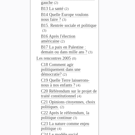
gauche
(2)
B13 La santé
(2)
B14 Quelle Europe voulons
nous faire ?
(3)
B15. Rentrée sociale et politique
(3)
B16 Après l'élection
américaine
(2)
B17 La paix en Palestine :
demain ou dans mille ans ?
(3)
Les rencontres 2005
(0)
C18 Comment agir
politiquement dans une
démocratie?
(2)
C19 Quelle Terre laisserons-
nous à nos enfants ?
(4)
C20 Référendum sur le projet de
traité constitutionnel
(4)
C21 Opinions citoyennes, choix
politiques.
(2)
C22 Après le référendum, la
politique continue
(3)
C23 La nature comme enjeu
politique
(4)
C24 Le modèle social