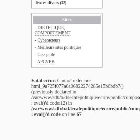
Textes divers
(52)
Sites
-
DIETETIQUE,
COMPORTEMENT
-
Cyberacteurs
-
Meilleurs sites politiques
-
Geo-phile
-
APCVEB
Fatal error
: Cannot redeclare
html_9a725f077a6a06822274285e15b6bdb7()
(previously declared in
/var/www/sdb/b/d/lecafepolitique/ecrire/public/compos
: eval()'d code:12) in
/var/www/sdb/b/d/lecafepolitique/ecrire/public/com
: eval()'d code
on line
67