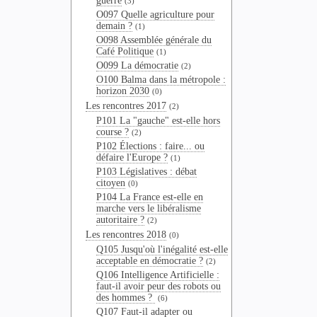
guerre
(3)
O097 Quelle agriculture pour
demain ?
(1)
O098 Assemblée générale du
Café Politique
(1)
O099 La démocratie
(2)
O100 Balma dans la métropole :
horizon 2030
(0)
Les rencontres 2017
(2)
P101 La "gauche" est-elle hors
course ?
(2)
P102 Élections : faire... ou
défaire l'Europe ?
(1)
P103 Législatives : débat
citoyen
(0)
P104 La France est-elle en
marche vers le libéralisme
autoritaire ?
(2)
Les rencontres 2018
(0)
Q105 Jusqu'où l'inégalité est-elle
acceptable en démocratie ?
(2)
Q106 Intelligence Artificielle :
faut-il avoir peur des robots ou
des hommes ?
(6)
Q107 Faut-il adapter ou