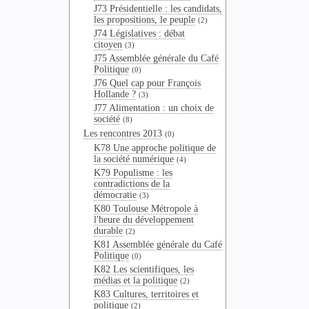
J73 Présidentielle : les candidats,
les propositions, le peuple
(2)
J74 Législatives : débat
citoyen
(3)
J75 Assemblée générale du Café
Politique
(0)
J76 Quel cap pour François
Hollande ?
(3)
J77 Alimentation : un choix de
société
(8)
Les rencontres 2013
(0)
K78 Une approche politique de
la société numérique
(4)
K79 Populisme : les
contradictions de la
démocratie
(3)
K80 Toulouse Métropole à
l'heure du développement
durable
(2)
K81 Assemblée générale du Café
Politique
(0)
K82 Les scientifiques, les
médias et la politique
(2)
K83 Cultures, territoires et
politique
(2)