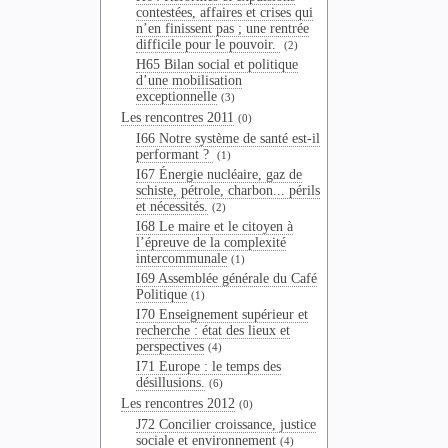
contestées, affaires et crises qui
n’en finissent pas ; une rentrée
difficile pour le pouvoir.
(2)
H65 Bilan social et politique
d’une mobilisation
exceptionnelle
(3)
Les rencontres 2011
(0)
I66 Notre système de santé est-il
performant ?
(1)
I67 Énergie nucléaire, gaz de
schiste, pétrole, charbon... périls
et nécessités.
(2)
I68 Le maire et le citoyen à
l’épreuve de la complexité
intercommunale
(1)
I69 Assemblée générale du Café
Politique
(1)
I70 Enseignement supérieur et
recherche : état des lieux et
perspectives
(4)
I71 Europe : le temps des
désillusions.
(6)
Les rencontres 2012
(0)
J72 Concilier croissance, justice
sociale et environnement
(4)