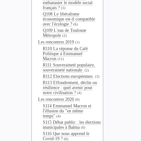
euthanasier le modèle social
français ?
(5)
Q108 Le libéralisme
économique est-il compatible
avec l'écologie ?
(6)
Q109 L'eau de Toulouse
Métropole
(2)
Les rencontres 2019
(1)
R110 La réponse du Café
Politique à Emmanuel
Macron
(11)
R111 Souveraineté populaire,
souveraineté nationale
(2)
R112 Elections européennes
(3)
R113 Effondrement, déclin ou
résilience : quel avenir pour
notre civilisation ?
(4)
Les rencontres 2020
(0)
S114 Emmanuel Macron et
l'illusion du "en même
temps"
(4)
S115 Débat public : les élections
municipales à Balma
(0)
S116 Que nous apprend le
Covid-19 ?
(6)