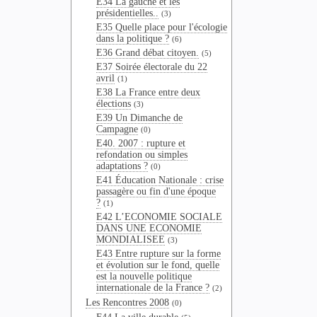
E34 La gauche et les
présidentielles..
(3)
E35 Quelle place pour l'écologie
dans la politique ?
(6)
E36 Grand débat citoyen.
(5)
E37 Soirée électorale du 22
avril
(1)
E38 La France entre deux
élections
(3)
E39 Un Dimanche de
Campagne
(0)
E40. 2007 : rupture et
refondation ou simples
adaptations ?
(0)
E41 Éducation Nationale : crise
passagère ou fin d'une époque
?
(1)
E42 L’ECONOMIE SOCIALE
DANS UNE ECONOMIE
MONDIALISEE
(3)
E43 Entre rupture sur la forme
et évolution sur le fond, quelle
est la nouvelle politique
internationale de la France ?
(2)
Les Rencontres 2008
(0)