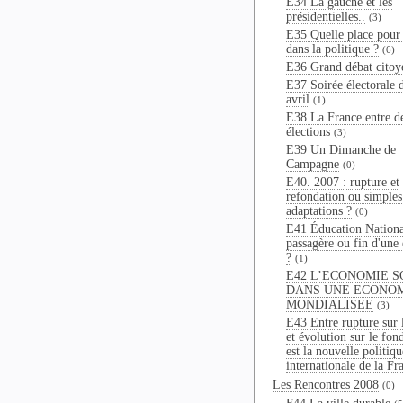
E34 La gauche et les
présidentielles..
(3)
E35 Quelle place pour 
dans la politique ?
(6)
E36 Grand débat citoy
E37 Soirée électorale 
avril
(1)
E38 La France entre d
élections
(3)
E39 Un Dimanche de
Campagne
(0)
E40. 2007 : rupture et
refondation ou simples
adaptations ?
(0)
E41 Éducation National
passagère ou fin d'une
?
(1)
E42 L’ECONOMIE S
DANS UNE ECONO
MONDIALISEE
(3)
E43 Entre rupture sur 
et évolution sur le fon
est la nouvelle politiqu
internationale de la Fr
Les Rencontres 2008
(0)