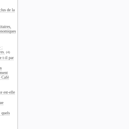
clus de la
taires,
onomiques
 :
res.
(4)
 t-il par
n
ement
e Café
e est-elle
que
: quels