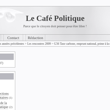
Le Café Politique
Parce que le citoyen doit penser pour être libre !
Contact
Rédaction
es années précédentes
>
Les rencontres 2009
>
G56 Taxe carbone, emprunt national, prime à la c
07)
ections
taires
(1)
de la
atique
(2)