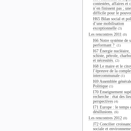
contestées, affaires et 
n’en finissent pas ; une
difficile pour le pouvo
H65 Bilan social et pol
d’une mobilisation
exceptionnelle
(3)
Les rencontres 2011
(0)
I66 Notre système de sa
performant ?
(1)
I67 Énergie nucléaire,
schiste, pétrole, charbo
et nécessités.
(2)
I68 Le maire et le cito
l’épreuve de la comple
intercommunale
(1)
I69 Assemblée général
Politique
(1)
I70 Enseignement supé
recherche : état des lie
perspectives
(4)
I71 Europe : le temps 
désillusions.
(6)
Les rencontres 2012
(0)
J72 Concilier croissanc
sociale et environneme