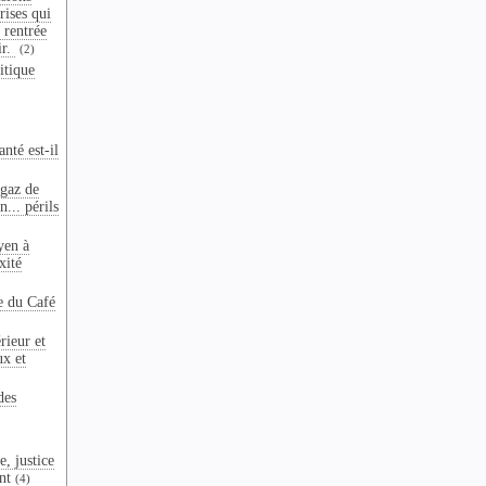
crises qui
 rentrée
ir.
(2)
itique
nté est-il
 gaz de
n... périls
yen à
xité
e du Café
rieur et
ux et
des
e, justice
nt
(4)