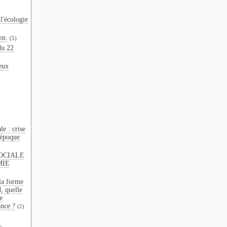
l'écologie
en.
(5)
du 22
eux
e : crise
 époque
OCIALE
MIE
la forme
d, quelle
e
ance ?
(2)