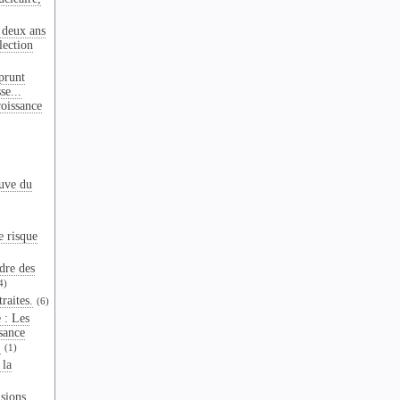
 deux ans
lection
prunt
se...
oissance
euve du
e risque
dre des
4)
raites.
(6)
 : Les
ssance
.
(1)
 la
sions