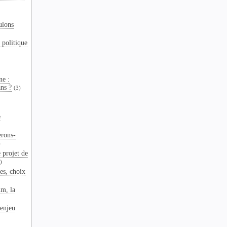
ulons
 politique
ne :
ns ?
(3)
e
erons-
)
 projet de
)
es, choix
um, la
enjeu