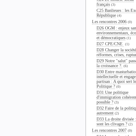
français
(3)
C25 Banlieues : les Ex
République
(4)
Les rencontres 2006
(0)
D26 OGM : enjeux sani
environnementaux, éc
et démocratiques
(1)
D27 CPE/CNE
(1)
D28 Changer la société
réformes, crises, ruptu
D29 Notre "salut" passe
la croissance ?.
(6)
D30 Entre masturbatio
intellectuelle et engag
partisan : A quoi sert l
Politique ?
(0)
D31 Une politique
d'immigration cohérent
possible ?
(3)
D32 Faire de la politi
autrement
(2)
D33 La droite divisée 
sont les clivages ?
(2)
Les rencontres 2007
(0)