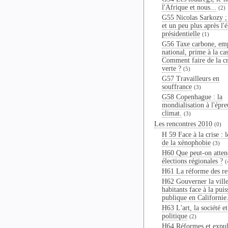
l'Afrique et nous...
(2)
G55 Nicolas Sarkozy ;
et un peu plus après l'é
présidentielle
(1)
G56 Taxe carbone, em
national, prime à la cas
Comment faire de la cr
verte ?
(5)
G57 Travailleurs en
souffrance
(3)
G58 Copenhague : la
mondialisation à l'épr
climat.
(3)
Les rencontres 2010
(0)
H 59 Face à la crise : l
de la xénophobie
(3)
H60 Que peut-on atten
élections régionales ?
(
H61 La réforme des ret
H62 Gouverner la ville
habitants face à la pui
publique en Californie
H63 L'art, la société et
politique
(2)
H64 Réformes et expul