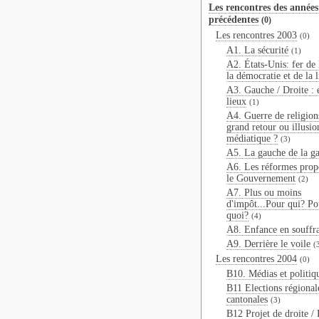
Les rencontres des années
précédentes
(0)
Les rencontres 2003
(0)
A1. La sécurité
(1)
A2. États-Unis: fer de 
la démocratie et de la l
A3. Gauche / Droite : é
lieux
(1)
A4. Guerre de religions
grand retour ou illusio
médiatique ?
(3)
A5. La gauche de la g
A6. Les réformes prop
le Gouvernement
(2)
A7. Plus ou moins
d'impôt...Pour qui? Po
quoi?
(4)
A8. Enfance en souffr
A9. Derrière le voile
(
Les rencontres 2004
(0)
B10. Médias et politiq
B11 Elections régional
cantonales
(3)
B12 Projet de droite / 