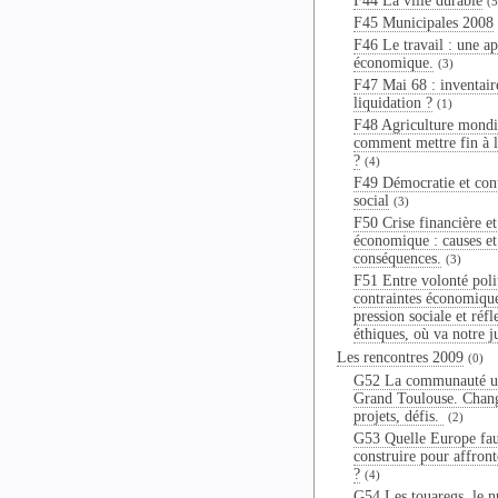
F44 La ville durable
(5
F45 Municipales 2008
F46 Le travail : une a
économique.
(3)
F47 Mai 68 : inventair
liquidation ?
(1)
F48 Agriculture mondi
comment mettre fin à 
?
(4)
F49 Démocratie et con
social
(3)
F50 Crise financière et
économique : causes et
conséquences.
(3)
F51 Entre volonté poli
contraintes économiqu
pression sociale et réfl
éthiques, où va notre j
Les rencontres 2009
(0)
G52 La communauté u
Grand Toulouse. Chan
projets, défis.
(2)
G53 Quelle Europe fau
construire pour affronte
?
(4)
G54 Les touaregs, le n