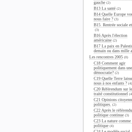
gauche
(2)
B13 La santé
(2)
B14 Quelle Europe vo
nous faire ?
(3)
B15. Rentrée sociale et
(3)
B16 Après l'élection
américaine
(2)
B17 La paix en Palesti
demain ou dans mille a
Les rencontres 2005
(0)
C18 Comment agir
politiquement dans un
démocratie?
(2)
C19 Quelle Terre laiss
nous à nos enfants ?
(4
C20 Référendum sur le
traité constitutionnel
(4
C21 Opinions citoyenn
politiques.
(2)
C22 Après le référend
politique continue
(3)
C23 La nature comme 
politique
(4)
C24 Le modèle social