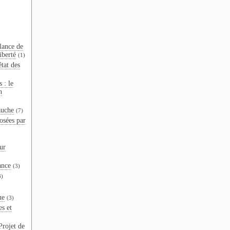
lance de
iberté
(1)
tat des
 : le
n
auche
(7)
osées par
ur
ance
(3)
3)
ue
(3)
es et
Projet de