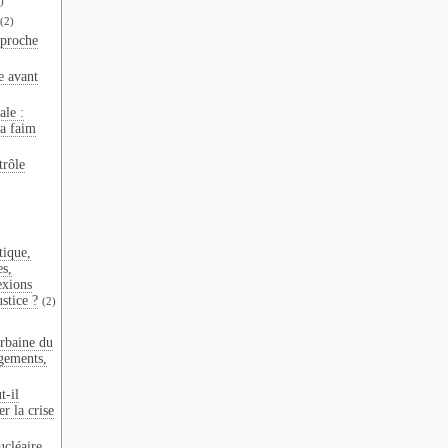
)
(2)
pproche
e avant
ale :
la faim
trôle
tique,
es,
exions
ustice ?
(2)
rbaine du
gements,
t-il
r la crise
ucléaire,