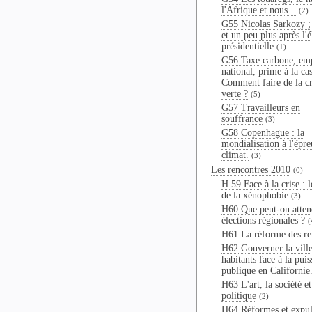
l'Afrique et nous...
(2)
G55 Nicolas Sarkozy ;
et un peu plus après l'é
présidentielle
(1)
G56 Taxe carbone, em
national, prime à la cas
Comment faire de la cr
verte ?
(5)
G57 Travailleurs en
souffrance
(3)
G58 Copenhague : la
mondialisation à l'épr
climat.
(3)
Les rencontres 2010
(0)
H 59 Face à la crise : l
de la xénophobie
(3)
H60 Que peut-on atten
élections régionales ?
(
H61 La réforme des ret
H62 Gouverner la ville
habitants face à la pui
publique en Californie
H63 L'art, la société et
politique
(2)
H64 Réformes et expul