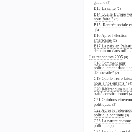
gauche
(2)
B13 La santé
(2)
B14 Quelle Europe vo
nous faire ?
(3)
B15. Rentrée sociale et
(3)
B16 Après l'élection
américaine
(2)
B17 La paix en Palesti
demain ou dans mille a
Les rencontres 2005
(0)
C18 Comment agir
politiquement dans un
démocratie?
(2)
C19 Quelle Terre laiss
nous à nos enfants ?
(4
C20 Référendum sur le
traité constitutionnel
(4
C21 Opinions citoyenn
politiques.
(2)
C22 Après le référend
politique continue
(3)
C23 La nature comme 
politique
(4)
C24 Le modèle social