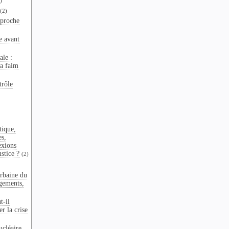
)
(2)
pproche
e avant
ale :
la faim
trôle
tique,
es,
exions
ustice ?
(2)
rbaine du
gements,
t-il
r la crise
ucléaire,