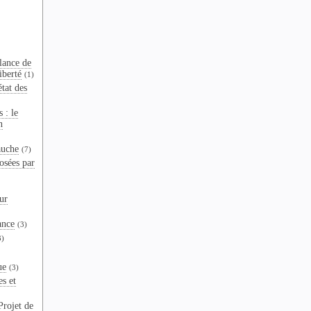
lance de
iberté
(1)
tat des
 : le
n
auche
(7)
osées par
ur
ance
(3)
3)
ue
(3)
es et
Projet de