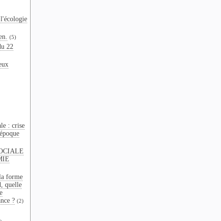
l'écologie
en.
(5)
du 22
eux
e : crise
 époque
OCIALE
MIE
la forme
d, quelle
e
ance ?
(2)