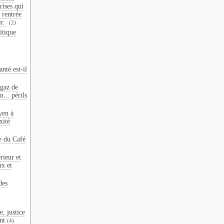
crises qui
 rentrée
ir.
(2)
itique
nté est-il
 gaz de
n... périls
yen à
xité
e du Café
rieur et
ux et
des
e, justice
nt
(4)