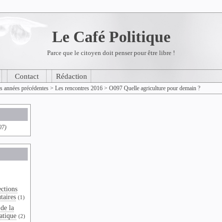
Le Café Politique
Parce que le citoyen doit penser pour être libre !
Contact
Rédaction
es années précédentes
>
Les rencontres 2016
>
O097 Quelle agriculture pour demain ?
07)
ections
taires
(1)
de la
atique
(2)