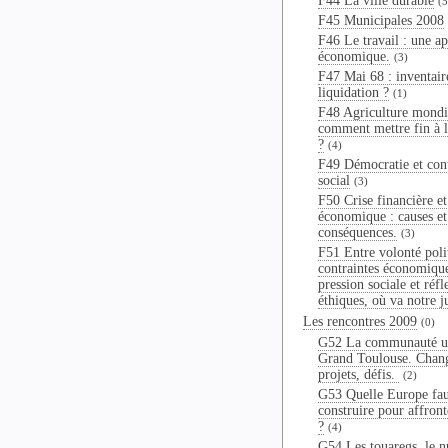
F44 La ville durable
(5
F45 Municipales 2008
F46 Le travail : une a
économique.
(3)
F47 Mai 68 : inventair
liquidation ?
(1)
F48 Agriculture mondi
comment mettre fin à 
?
(4)
F49 Démocratie et con
social
(3)
F50 Crise financière et
économique : causes et
conséquences.
(3)
F51 Entre volonté poli
contraintes économiqu
pression sociale et réfl
éthiques, où va notre j
Les rencontres 2009
(0)
G52 La communauté u
Grand Toulouse. Chan
projets, défis.
(2)
G53 Quelle Europe fau
construire pour affronte
?
(4)
G54 Les touaregs, le n