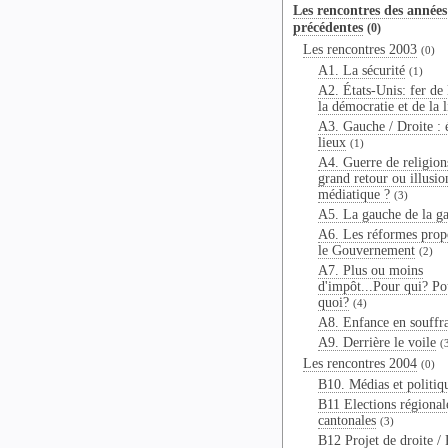
Les rencontres des années
précédentes
(0)
Les rencontres 2003
(0)
A1. La sécurité
(1)
A2. États-Unis: fer de 
la démocratie et de la l
A3. Gauche / Droite : é
lieux
(1)
A4. Guerre de religions
grand retour ou illusio
médiatique ?
(3)
A5. La gauche de la g
A6. Les réformes prop
le Gouvernement
(2)
A7. Plus ou moins
d'impôt...Pour qui? Po
quoi?
(4)
A8. Enfance en souffr
A9. Derrière le voile
(
Les rencontres 2004
(0)
B10. Médias et politiq
B11 Elections régional
cantonales
(3)
B12 Projet de droite / 