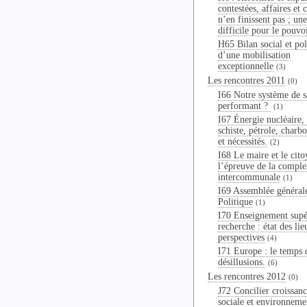
contestées, affaires et 
n’en finissent pas ; une
difficile pour le pouvo
H65 Bilan social et pol
d’une mobilisation
exceptionnelle
(3)
Les rencontres 2011
(0)
I66 Notre système de sa
performant ?
(1)
I67 Énergie nucléaire,
schiste, pétrole, charbo
et nécessités.
(2)
I68 Le maire et le cito
l’épreuve de la comple
intercommunale
(1)
I69 Assemblée général
Politique
(1)
I70 Enseignement supé
recherche : état des lie
perspectives
(4)
I71 Europe : le temps 
désillusions.
(6)
Les rencontres 2012
(0)
J72 Concilier croissanc
sociale et environneme