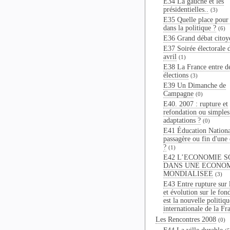
E34 La gauche et les
présidentielles..
(3)
E35 Quelle place pour 
dans la politique ?
(6)
E36 Grand débat citoy
E37 Soirée électorale 
avril
(1)
E38 La France entre d
élections
(3)
E39 Un Dimanche de
Campagne
(0)
E40. 2007 : rupture et
refondation ou simples
adaptations ?
(0)
E41 Éducation National
passagère ou fin d'une
?
(1)
E42 L’ECONOMIE S
DANS UNE ECONO
MONDIALISEE
(3)
E43 Entre rupture sur 
et évolution sur le fon
est la nouvelle politiqu
internationale de la Fr
Les Rencontres 2008
(0)