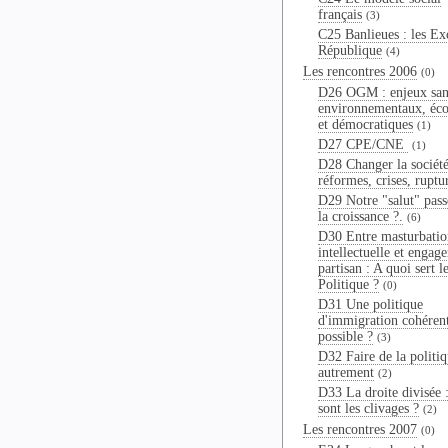
français
(3)
C25 Banlieues : les Ex
République
(4)
Les rencontres 2006
(0)
D26 OGM : enjeux sani
environnementaux, éc
et démocratiques
(1)
D27 CPE/CNE
(1)
D28 Changer la société
réformes, crises, ruptu
D29 Notre "salut" passe
la croissance ?.
(6)
D30 Entre masturbatio
intellectuelle et engag
partisan : A quoi sert l
Politique ?
(0)
D31 Une politique
d'immigration cohérent
possible ?
(3)
D32 Faire de la politi
autrement
(2)
D33 La droite divisée 
sont les clivages ?
(2)
Les rencontres 2007
(0)