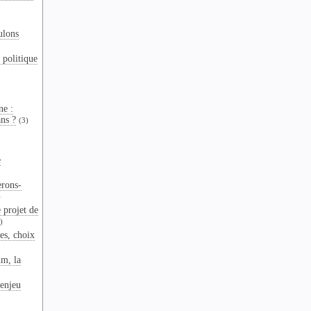
ulons
 politique
ne :
ns ?
(3)
e
erons-
)
 projet de
)
es, choix
um, la
enjeu