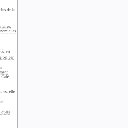
clus de la
taires,
onomiques
 :
res.
(4)
 t-il par
n
ement
e Café
e est-elle
que
: quels