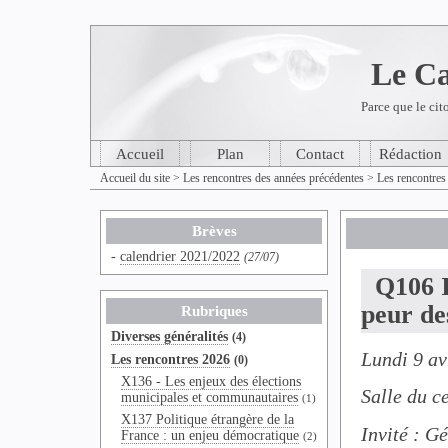
Le Ca
Parce que le cit
Accueil
Plan
Contact
Rédaction
Accueil du site
>
Les rencontres des années précédentes
>
Les rencontres
Brèves
-
calendrier 2021/2022
(27/07)
Q106 Int
peur de
Rubriques
Diverses généralités
(4)
Lundi 9 av
Les rencontres 2026
(0)
X136 - Les enjeux des élections
Salle du c
municipales et communautaires
(1)
X137 Politique étrangère de la
Invité : G
France : un enjeu démocratique
(2)