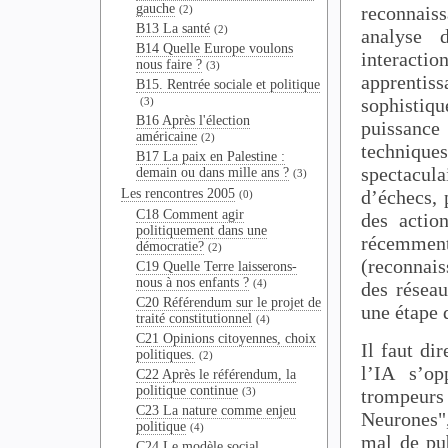
gauche
reconnaiss
(2)
B13 La santé
(2)
analyse d
B14 Quelle Europe voulons
interact
nous faire ?
(3)
apprentiss
B15. Rentrée sociale et politique
sophistiq
(3)
B16 Après l'élection
puissance
américaine
(2)
technique
B17 La paix en Palestine :
spectacul
demain ou dans mille ans ?
(3)
Les rencontres 2005
d’échecs, 
(0)
C18 Comment agir
des actio
politiquement dans une
récemmen
démocratie?
(2)
(reconnais
C19 Quelle Terre laisserons-
nous à nos enfants ?
(4)
des réseau
C20 Référendum sur le projet de
une étape 
traité constitutionnel
(4)
C21 Opinions citoyennes, choix
Il faut di
politiques.
(2)
l’IA s’op
C22 Après le référendum, la
politique continue
(3)
trompeurs
C23 La nature comme enjeu
Neurones",
politique
(4)
mal de pub
C24 Le modèle social