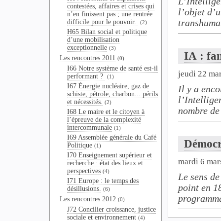
L’Intellige
contestées, affaires et crises qui
l’objet d’
n’en finissent pas ; une rentrée
transhuman
difficile pour le pouvoir.
(2)
H65 Bilan social et politique
d’une mobilisation
exceptionnelle
(3)
IA : fa
Les rencontres 2011
(0)
I66 Notre système de santé est-il
jeudi 22 ma
performant ?
(1)
I67 Énergie nucléaire, gaz de
Il y a enc
schiste, pétrole, charbon... périls
l’Intellige
et nécessités.
(2)
nombre de 
I68 Le maire et le citoyen à
l’épreuve de la complexité
intercommunale
(1)
I69 Assemblée générale du Café
Démocrat
Politique
(1)
I70 Enseignement supérieur et
mardi 6 mar
recherche : état des lieux et
perspectives
(4)
Le sens de
I71 Europe : le temps des
point en 1
désillusions.
(6)
programmab
Les rencontres 2012
(0)
J72 Concilier croissance, justice
sociale et environnement
(4)