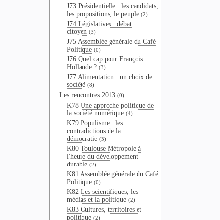
J73 Présidentielle : les candidats,
les propositions, le peuple
(2)
J74 Législatives : débat
citoyen
(3)
J75 Assemblée générale du Café
Politique
(0)
J76 Quel cap pour François
Hollande ?
(3)
J77 Alimentation : un choix de
société
(8)
Les rencontres 2013
(0)
K78 Une approche politique de
la société numérique
(4)
K79 Populisme : les
contradictions de la
démocratie
(3)
K80 Toulouse Métropole à
l'heure du développement
durable
(2)
K81 Assemblée générale du Café
Politique
(0)
K82 Les scientifiques, les
médias et la politique
(2)
K83 Cultures, territoires et
politique
(2)