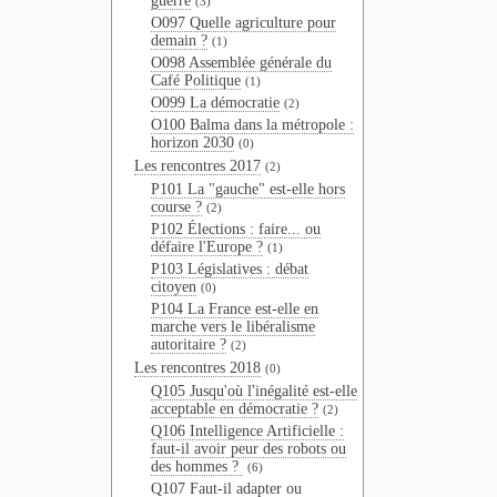
guerre
(3)
O097 Quelle agriculture pour
demain ?
(1)
O098 Assemblée générale du
Café Politique
(1)
O099 La démocratie
(2)
O100 Balma dans la métropole :
horizon 2030
(0)
Les rencontres 2017
(2)
P101 La "gauche" est-elle hors
course ?
(2)
P102 Élections : faire... ou
défaire l'Europe ?
(1)
P103 Législatives : débat
citoyen
(0)
P104 La France est-elle en
marche vers le libéralisme
autoritaire ?
(2)
Les rencontres 2018
(0)
Q105 Jusqu'où l'inégalité est-elle
acceptable en démocratie ?
(2)
Q106 Intelligence Artificielle :
faut-il avoir peur des robots ou
des hommes ?
(6)
Q107 Faut-il adapter ou