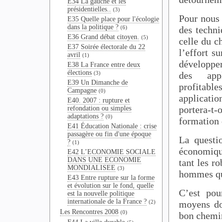
E34 La gauche et les
présidentielles..
(3)
Pour nous l
E35 Quelle place pour l'écologie
dans la politique ?
des techni
(6)
E36 Grand débat citoyen.
(5)
celle du c
E37 Soirée électorale du 22
l’effort s
avril
(1)
développer
E38 La France entre deux
élections
des appl
(3)
E39 Un Dimanche de
profitabl
Campagne
(0)
applicati
E40. 2007 : rupture et
portera-t
refondation ou simples
adaptations ?
(0)
formation d
E41 Éducation Nationale : crise
passagère ou fin d'une époque
La questio
?
(1)
économique
E42 L’ECONOMIE SOCIALE
DANS UNE ECONOMIE
tant les r
MONDIALISEE
(3)
hommes qui
E43 Entre rupture sur la forme
et évolution sur le fond, quelle
C’est pou
est la nouvelle politique
internationale de la France ?
(2)
moyens don
Les Rencontres 2008
(0)
bon chemin