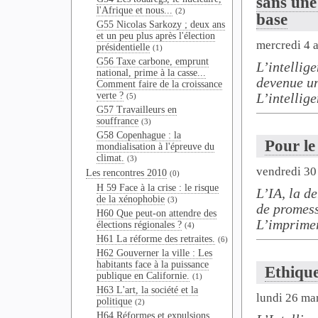
sans une
l'Afrique et nous...
(2)
base
G55 Nicolas Sarkozy ; deux ans
et un peu plus après l'élection
mercredi 4 a
présidentielle
(1)
G56 Taxe carbone, emprunt
L’intellige
national, prime à la casse...
devenue un
Comment faire de la croissance
verte ?
L’intellige
(5)
G57 Travailleurs en
souffrance
(3)
G58 Copenhague : la
Pour le
mondialisation à l'épreuve du
climat.
(3)
vendredi 30
Les rencontres 2010
(0)
H 59 Face à la crise : le risque
L’IA, la d
de la xénophobie
(3)
de promess
H60 Que peut-on attendre des
L’imprimeri
élections régionales ?
(4)
H61 La réforme des retraites.
(6)
H62 Gouverner la ville : Les
habitants face à la puissance
Ethique 
publique en Californie.
(1)
H63 L'art, la société et la
lundi 26 ma
politique
(2)
H64 Réformes et expulsions