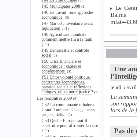
F44 La ville durable
(5)
F45 Municipales 2008
Le Centre
(2)
F46 Le travail : une approche
Balma 
économique.
(3)
mlat=43.
F47 Mai 68 : inventaire avant
liquidation ?
(1)
F48 Agriculture mondiale :
comment mettre fin à la faim
?
(4)
F49 Démocratie et contrôle
social
(3)
F50 Crise financière et
économique : causes et
Une ana
conséquences.
(3)
l’Intelli
F51 Entre volonté politique,
contraintes économiques,
jeudi 5 avri
pression sociale et réflexions
éthiques, où va notre justice ?
(2)
La semaine
Les rencontres 2009
(0)
son rapport
G52 La communauté urbaine du
lors de la 
Grand Toulouse. Changements,
projets, défis.
(2)
G53 Quelle Europe faut-il
construire pour affronter la crise
Pas de 
?
(4)
G54 Les touaregs, le nucléaire,