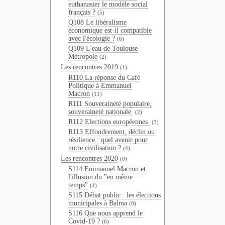
euthanasier le modèle social
français ?
(5)
Q108 Le libéralisme
économique est-il compatible
avec l'écologie ?
(6)
Q109 L'eau de Toulouse
Métropole
(2)
Les rencontres 2019
(1)
R110 La réponse du Café
Politique à Emmanuel
Macron
(11)
R111 Souveraineté populaire,
souveraineté nationale
(2)
R112 Elections européennes
(3)
R113 Effondrement, déclin ou
résilience : quel avenir pour
notre civilisation ?
(4)
Les rencontres 2020
(0)
S114 Emmanuel Macron et
l'illusion du "en même
temps"
(4)
S115 Débat public : les élections
municipales à Balma
(0)
S116 Que nous apprend le
Covid-19 ?
(6)