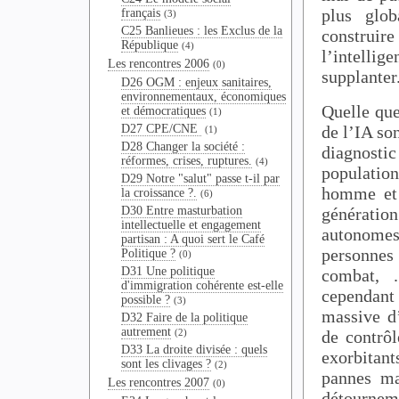
plus glob
français
(3)
C25 Banlieues : les Exclus de la
construir
République
(4)
l’intelli
Les rencontres 2006
(0)
supplanter
D26 OGM : enjeux sanitaires,
environnementaux, économiques
Quelle que
et démocratiques
(1)
de l’IA so
D27 CPE/CNE
(1)
D28 Changer la société :
diagnosti
réformes, crises, ruptures.
(4)
population
D29 Notre "salut" passe t-il par
homme et 
la croissance ?.
(6)
génératio
D30 Entre masturbation
intellectuelle et engagement
autonomes
partisan : A quoi sert le Café
personnes
Politique ?
(0)
D31 Une politique
combat, 
d'immigration cohérente est-elle
cependant
possible ?
(3)
massive d
D32 Faire de la politique
autrement
de contrô
(2)
D33 La droite divisée : quels
exorbitants
sont les clivages ?
(2)
pannes ma
Les rencontres 2007
(0)
détourneme