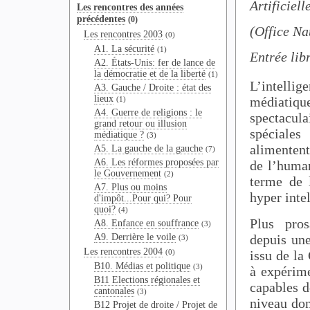
Artificiel
Les rencontres des années
précédentes
(0)
(Office Na
Les rencontres 2003
(0)
A1. La sécurité
(1)
Entrée lib
A2. États-Unis: fer de lance de
la démocratie et de la liberté
(1)
L’intellige
A3. Gauche / Droite : état des
lieux
médiati
(1)
A4. Guerre de religions : le
spectacul
grand retour ou illusion
spéciale
médiatique ?
(3)
alimentent
A5. La gauche de la gauche
(7)
A6. Les réformes proposées par
de l’human
le Gouvernement
(2)
terme de 
A7. Plus ou moins
hyper intel
d'impôt...Pour qui? Pour
quoi?
(4)
Plus pros
A8. Enfance en souffrance
(3)
A9. Derrière le voile
depuis un
(3)
Les rencontres 2004
(0)
issu de la
B10. Médias et politique
(3)
à expérime
B11 Elections régionales et
capables d
cantonales
(3)
niveau don
B12 Projet de droite / Projet de