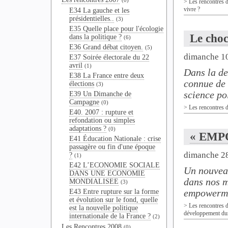
(0)
>
Les rencontres 
vivre ?
E34 La gauche et les
présidentielles..
(3)
E35 Quelle place pour l'écologie
Le choc
dans la politique ?
(6)
E36 Grand débat citoyen.
(5)
dimanche 1
E37 Soirée électorale du 22
avril
(1)
Dans la de
E38 La France entre deux
connue de 
élections
(3)
science pol
E39 Un Dimanche de
Campagne
(0)
>
Les rencontres 
E40. 2007 : rupture et
refondation ou simples
adaptations ?
(0)
« EMPO
E41 Éducation Nationale : crise
passagère ou fin d'une époque
dimanche 28
?
(1)
E42 L’ECONOMIE SOCIALE
Un nouveau
DANS UNE ECONOMIE
dans nos m
MONDIALISEE
(3)
empowermen
E43 Entre rupture sur la forme
et évolution sur le fond, quelle
>
Les rencontres 
est la nouvelle politique
développement du
internationale de la France ?
(2)
Les Rencontres 2008
(0)