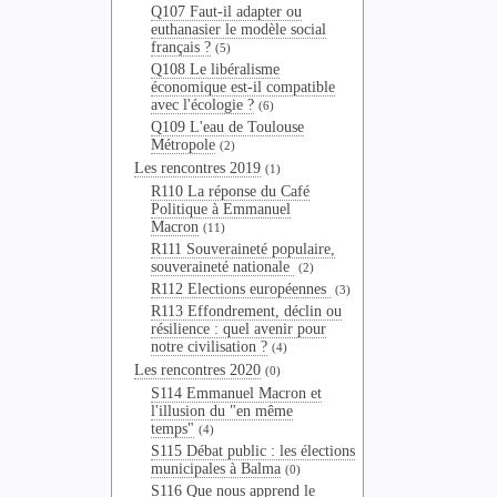
Q107 Faut-il adapter ou
euthanasier le modèle social
français ?
(5)
Q108 Le libéralisme
économique est-il compatible
avec l'écologie ?
(6)
Q109 L'eau de Toulouse
Métropole
(2)
Les rencontres 2019
(1)
R110 La réponse du Café
Politique à Emmanuel
Macron
(11)
R111 Souveraineté populaire,
souveraineté nationale
(2)
R112 Elections européennes
(3)
R113 Effondrement, déclin ou
résilience : quel avenir pour
notre civilisation ?
(4)
Les rencontres 2020
(0)
S114 Emmanuel Macron et
l'illusion du "en même
temps"
(4)
S115 Débat public : les élections
municipales à Balma
(0)
S116 Que nous apprend le