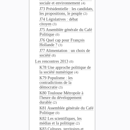
sociale et environnement
(4)
J73 Présidentielle : les candidats,
les propositions, le peuple
(2)
J74 Législatives : débat
citoyen
(3)
J75 Assemblée générale du Café
Politique
(0)
J76 Quel cap pour François
Hollande ?
(3)
J77 Alimentation : un choix de
société
(8)
Les rencontres 2013
(0)
K78 Une approche politique de
la société numérique
(4)
K79 Populisme : les
contradictions de la
démocratie
(3)
K80 Toulouse Métropole à
l'heure du développement
durable
(2)
K81 Assemblée générale du Café
Politique
(0)
K82 Les scientifiques, les
médias et la politique
(2)
K83 Cultures, territoires et