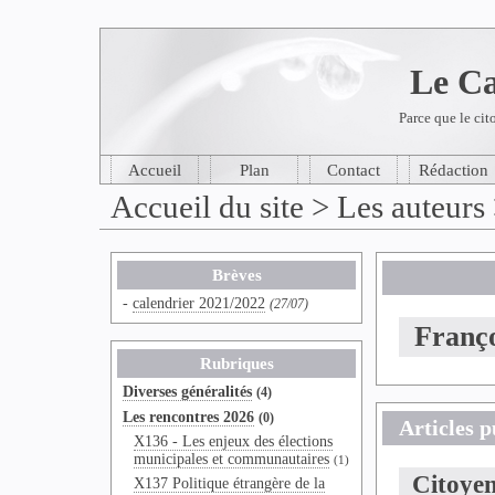
Le Ca
Parce que le cit
Accueil
Plan
Contact
Rédaction
Accueil du site
> Les auteurs
Brèves
-
calendrier 2021/2022
(27/07)
Franço
Rubriques
Diverses généralités
(4)
Les rencontres 2026
(0)
Articles p
X136 - Les enjeux des élections
municipales et communautaires
(1)
Citoyen
X137 Politique étrangère de la