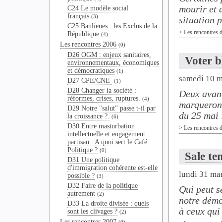
mourir et 
C24 Le modèle social
français
(3)
situation p
C25 Banlieues : les Exclus de la
>
Les rencontres 
République
(4)
Les rencontres 2006
(0)
D26 OGM : enjeux sanitaires,
Voter b
environnementaux, économiques
et démocratiques
(1)
samedi 10 m
D27 CPE/CNE
(1)
D28 Changer la société :
Deux avanc
réformes, crises, ruptures.
(4)
marqueront
D29 Notre "salut" passe t-il par
du 25 mai :
la croissance ?.
(6)
D30 Entre masturbation
>
Les rencontres 
intellectuelle et engagement
partisan : A quoi sert le Café
Politique ?
(0)
Sale te
D31 Une politique
d'immigration cohérente est-elle
lundi 31 ma
possible ?
(3)
D32 Faire de la politique
Qui peut s
autrement
(2)
notre démo
D33 La droite divisée : quels
à ceux qui 
sont les clivages ?
(2)
Les rencontres 2007