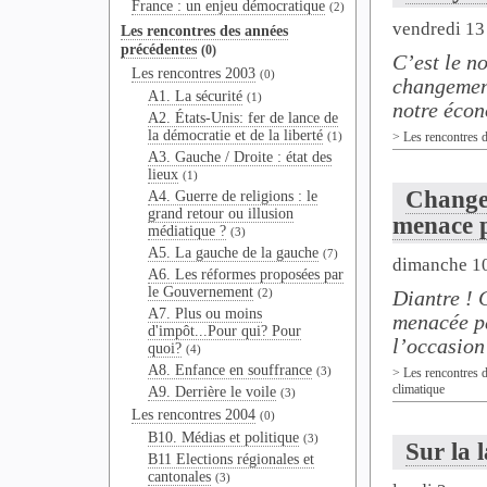
France : un enjeu démocratique
(2)
vendredi 1
Les rencontres des années
précédentes
(0)
C’est le n
Les rencontres 2003
(0)
changement
A1. La sécurité
(1)
notre écono
A2. États-Unis: fer de lance de
la démocratie et de la liberté
(1)
>
Les rencontres 
A3. Gauche / Droite : état des
lieux
(1)
Changem
A4. Guerre de religions : le
grand retour ou illusion
menace p
médiatique ?
(3)
A5. La gauche de la gauche
(7)
dimanche 1
A6. Les réformes proposées par
le Gouvernement
(2)
Diantre ! 
A7. Plus ou moins
menacée pa
d'impôt...Pour qui? Pour
l’occasion 
quoi?
(4)
A8. Enfance en souffrance
(3)
>
Les rencontres 
climatique
A9. Derrière le voile
(3)
Les rencontres 2004
(0)
B10. Médias et politique
(3)
Sur la l
B11 Elections régionales et
cantonales
(3)