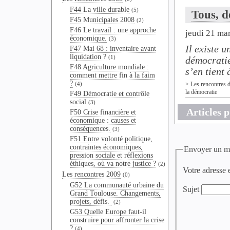
F44 La ville durable
(5)
Tous, d
F45 Municipales 2008
(2)
F46 Le travail : une approche
jeudi 21 ma
économique.
(3)
Il existe u
F47 Mai 68 : inventaire avant
liquidation ?
(1)
démocratie
F48 Agriculture mondiale :
s’en tient
comment mettre fin à la faim
?
(4)
>
Les rencontres 
la démocratie
F49 Démocratie et contrôle
social
(3)
Articles p
F50 Crise financière et
économique : causes et
conséquences.
(3)
F51 Entre volonté politique,
contraintes économiques,
Envoyer un m
pression sociale et réflexions
éthiques, où va notre justice ?
(2)
Votre adresse 
Les rencontres 2009
(0)
G52 La communauté urbaine du
Sujet
Grand Toulouse. Changements,
projets, défis.
(2)
G53 Quelle Europe faut-il
construire pour affronter la crise
?
(4)