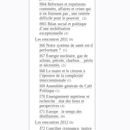
H64 Réformes et expulsions
contestées, affaires et crises qui
n’en finissent pas ; une rentrée
difficile pour le pouvoir.
(2)
H65 Bilan social et politique
d’une mobilisation
exceptionnelle
(3)
Les rencontres 2011
(0)
I66 Notre système de santé est-il
performant ?
(1)
I67 Énergie nucléaire, gaz de
schiste, pétrole, charbon... périls
et nécessités.
(2)
I68 Le maire et le citoyen à
l’épreuve de la complexité
intercommunale
(1)
I69 Assemblée générale du Café
Politique
(1)
I70 Enseignement supérieur et
recherche : état des lieux et
perspectives
(4)
I71 Europe : le temps des
désillusions.
(6)
Les rencontres 2012
(0)
J72 Concilier croissance, justice