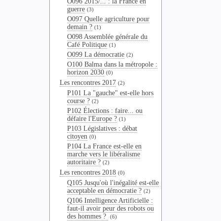
O096 2015/... : la France en
guerre
(3)
O097 Quelle agriculture pour
demain ?
(1)
O098 Assemblée générale du
Café Politique
(1)
O099 La démocratie
(2)
O100 Balma dans la métropole :
horizon 2030
(0)
Les rencontres 2017
(2)
P101 La "gauche" est-elle hors
course ?
(2)
P102 Élections : faire... ou
défaire l'Europe ?
(1)
P103 Législatives : débat
citoyen
(0)
P104 La France est-elle en
marche vers le libéralisme
autoritaire ?
(2)
Les rencontres 2018
(0)
Q105 Jusqu'où l'inégalité est-elle
acceptable en démocratie ?
(2)
Q106 Intelligence Artificielle :
faut-il avoir peur des robots ou
des hommes ?
(6)