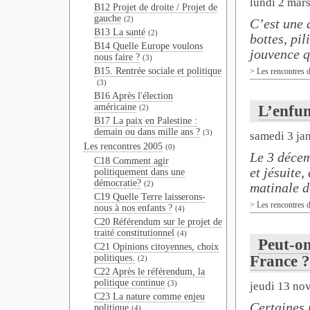
lundi 2 mar
B12 Projet de droite / Projet de
gauche
(2)
C’est une 
B13 La santé
(2)
bottes, pil
B14 Quelle Europe voulons
jouvence qu
nous faire ?
(3)
B15. Rentrée sociale et politique
>
Les rencontres 
(3)
B16 Après l'élection
américaine
L’enfum
(2)
B17 La paix en Palestine :
demain ou dans mille ans ?
(3)
samedi 3 ja
Les rencontres 2005
(0)
Le 3 décem
C18 Comment agir
et jésuite,
politiquement dans une
démocratie?
(2)
matinale de
C19 Quelle Terre laisserons-
>
Les rencontres 
nous à nos enfants ?
(4)
C20 Référendum sur le projet de
traité constitutionnel
(4)
Peut-on
C21 Opinions citoyennes, choix
politiques.
France ?
(2)
C22 Après le référendum, la
politique continue
(3)
jeudi 13 no
C23 La nature comme enjeu
Certaines 
politique
(4)