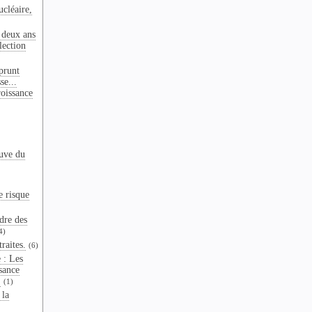
ucléaire,
 deux ans
lection
prunt
se...
oissance
euve du
e risque
dre des
4)
raites.
(6)
 : Les
ssance
.
(1)
 la