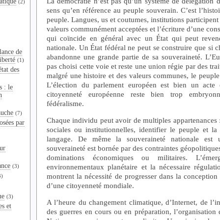
La démocratie n’est pas qu’un système de délégation d
atique
(2)
sens qu’en référence au peuple souverain. C’est l’histo
peuple. Langues, us et coutumes, institutions participent
valeurs communément acceptées et l’écriture d’une const
qui coïncide en général avec un État qui peut reven
nationale. Un État fédéral ne peut se construire que si 
lance de
abandonne une grande partie de sa souveraineté. L’Eur
iberté
(1)
pas choisi cette voie et reste une union régie par des tra
tat des
malgré une histoire et des valeurs communes, le peuple
L’élection du parlement européen est bien un acte 
 : le
citoyenneté européenne reste bien trop embryon
n
fédéralisme.
auche
(7)
Chaque individu peut avoir de multiples appartenances :
osées par
sociales ou institutionnelles, identifier le peuple et 
langage. De même la souveraineté nationale est u
souveraineté est bornée par des contraintes géopolitiques 
ur
dominations économiques ou militaires. L’éme
ance
environnementaux planétaire et la nécessaire régulati
(3)
montrent la nécessité de progresser dans la conceptio
3)
d’une citoyenneté mondiale.
ue
(3)
A l’heure du changement climatique, d’Internet, de l’inte
es et
des guerres en cours ou en préparation, l’organisation 