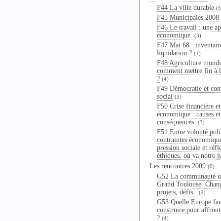
F44 La ville durable
(5
F45 Municipales 2008
F46 Le travail : une a
économique.
(3)
F47 Mai 68 : inventair
liquidation ?
(1)
F48 Agriculture mondi
comment mettre fin à 
?
(4)
F49 Démocratie et con
social
(3)
F50 Crise financière et
économique : causes et
conséquences.
(3)
F51 Entre volonté poli
contraintes économiqu
pression sociale et réfl
éthiques, où va notre j
Les rencontres 2009
(0)
G52 La communauté u
Grand Toulouse. Chan
projets, défis.
(2)
G53 Quelle Europe fau
construire pour affronte
?
(4)