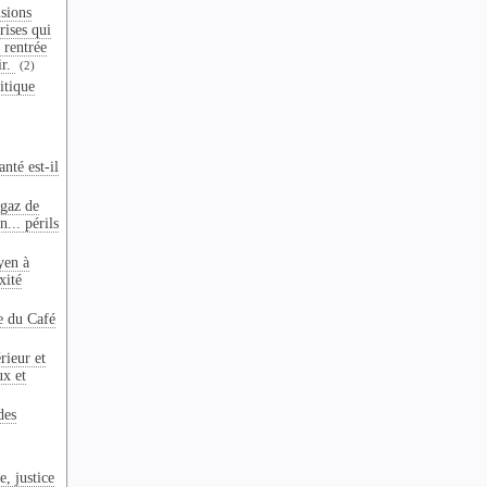
sions
crises qui
 rentrée
ir.
(2)
itique
nté est-il
 gaz de
n... périls
yen à
xité
e du Café
rieur et
ux et
des
e, justice