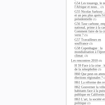
G54 Les touaregs, le n
l'Afrique et nous...
(2)
G55 Nicolas Sarkozy ;
et un peu plus après l'é
présidentielle
(1)
G56 Taxe carbone, em
national, prime à la cas
Comment faire de la cr
verte ?
(5)
G57 Travailleurs en
souffrance
(3)
G58 Copenhague : la
mondialisation à l'épr
climat.
(3)
Les rencontres 2010
(0)
H 59 Face à la crise : l
de la xénophobie
(3)
H60 Que peut-on atten
élections régionales ?
(
H61 La réforme des ret
H62 Gouverner la ville
habitants face à la pui
publique en Californie
H63 L'art, la société et
politique
(2)