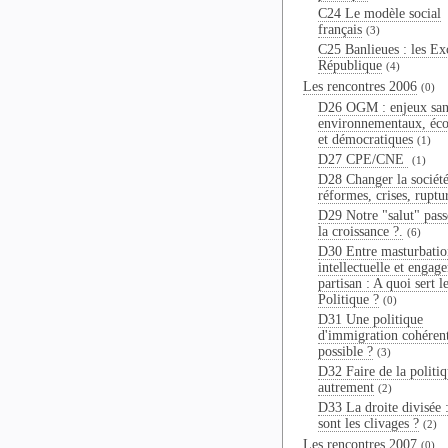
C24 Le modèle social
français
(3)
C25 Banlieues : les Ex
République
(4)
Les rencontres 2006
(0)
D26 OGM : enjeux sani
environnementaux, éc
et démocratiques
(1)
D27 CPE/CNE
(1)
D28 Changer la société
réformes, crises, ruptu
D29 Notre "salut" passe
la croissance ?.
(6)
D30 Entre masturbatio
intellectuelle et engag
partisan : A quoi sert l
Politique ?
(0)
D31 Une politique
d'immigration cohérent
possible ?
(3)
D32 Faire de la politi
autrement
(2)
D33 La droite divisée 
sont les clivages ?
(2)
Les rencontres 2007
(0)