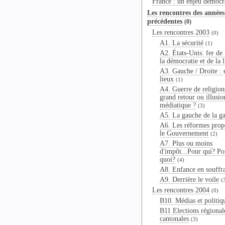
France : un enjeu démocr
Les rencontres des années
précédentes
(0)
Les rencontres 2003
(0)
A1. La sécurité
(1)
A2. États-Unis: fer de 
la démocratie et de la l
A3. Gauche / Droite : é
lieux
(1)
A4. Guerre de religions
grand retour ou illusio
médiatique ?
(3)
A5. La gauche de la g
A6. Les réformes prop
le Gouvernement
(2)
A7. Plus ou moins
d'impôt...Pour qui? Po
quoi?
(4)
A8. Enfance en souffr
A9. Derrière le voile
(
Les rencontres 2004
(0)
B10. Médias et politiq
B11 Elections régional
cantonales
(3)