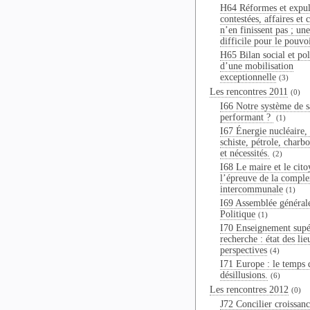
H64 Réformes et expul
contestées, affaires et 
n’en finissent pas ; une
difficile pour le pouvo
H65 Bilan social et pol
d’une mobilisation
exceptionnelle
(3)
Les rencontres 2011
(0)
I66 Notre système de sa
performant ?
(1)
I67 Énergie nucléaire,
schiste, pétrole, charbo
et nécessités.
(2)
I68 Le maire et le cito
l’épreuve de la comple
intercommunale
(1)
I69 Assemblée général
Politique
(1)
I70 Enseignement supé
recherche : état des lie
perspectives
(4)
I71 Europe : le temps 
désillusions.
(6)
Les rencontres 2012
(0)
J72 Concilier croissanc