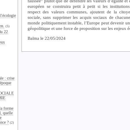
faussée" plutôt que de défendre les valeurs d’égalité et 
européen se construira petit à petit si les institutio
respect des valeurs communes, ajoutent de la citoye
l'écologie
sociale, sans supprimer les acquis sociaux de chacun
monde politiquement instable, l’Europe peut devenir un
en.
(5)
géopolitique et une force de proposition sur les enjeux 
du 22
Balma le 22/05/2024
eux
e : crise
 époque
OCIALE
MIE
la forme
d, quelle
e
ance ?
(2)