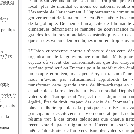
Nations souverains montre ses limites. Un principe de s
Projet de
local, plus de mondial et moins de national semble u
L’exemple de l’attachement à l’appartenance communa
gouvernement de la nation ne peut-être, même localeme
ulons
de la politique. De même l’incapacité de l’humanité à
climatiques démontrent le manque de gouvernance m
 politique
grandes institutions mondiales construits plus sur des
que sur des valeurs démocratiques montrent trop souvent 
L’Union européenne pourrait s’inscrire dans cette d
ne :
organisation de la gouvernance mondiale. Mais pour l
ns ?
(3)
espace où vivent des consommateurs que des citoyen
système productif ou Erasmus pour la mobilité des étudi
un peuple européen, mais peut-être, en raison d’une 
e
nous n’avons pas suffisamment approfondi les v
erons-
transformer cette grande zone de libre-échange en u
)
capable de se faire entendre au niveau mondial. Depuis l
 projet de
valeurs de l’Europe sont "respect de la dignité humain
)
égalité, État de droit, respect des droits de l’homme" 
es, choix
plus la liberté qui dans la pratique est mise en ava
participation des citoyens à la vie démocratique. La ci
um, la
résume trop à des droits théoriques que chaque natio
récent vote du pacte migratoire ou l’accent mis sur la séc
enjeu
même faire douter de l’universalisme des valeurs europé