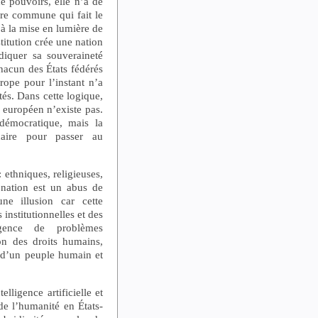
e pouvoirs, elle n’a de
ire commune qui fait le
 à la mise en lumière de
itution crée une nation
diquer sa souveraineté
chacun des États fédérés
ope pour l’instant n’a
ités. Dans cette logique,
 européen n’existe pas.
démocratique, mais la
naire pour passer au
 ethniques, religieuses,
la nation est un abus de
ne illusion car cette
institutionnelles et des
rgence de problèmes
on des droits humains,
n d’un peuple humain et
lligence artificielle et
de l’humanité en États-