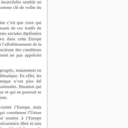
 incarcérées semble en
é comme clé de voûte du
ine c’est que ceux qui
nants de ces traités de
ries sociales diplômées
t vu dans cette Europe
 l’affaiblissement de la
oucieuse des conditions
ement ne pas apprécier
 progrès, notamment en
lématique. En effet, les
omique n’ont plus été
ationales. Situation qui
pe et qui ne pourrait se
ions.
contre l’Europe, mais
qui constituent l’Union
ur soutien à l’Europe
ncurrence libre et non