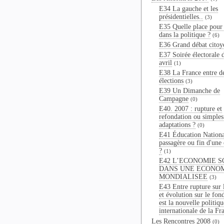
E34 La gauche et les
présidentielles..
(3)
E35 Quelle place pour 
dans la politique ?
(6)
E36 Grand débat citoy
E37 Soirée électorale 
avril
(1)
E38 La France entre d
élections
(3)
E39 Un Dimanche de
Campagne
(0)
E40. 2007 : rupture et
refondation ou simples
adaptations ?
(0)
E41 Éducation National
passagère ou fin d'une
?
(1)
E42 L’ECONOMIE S
DANS UNE ECONO
MONDIALISEE
(3)
E43 Entre rupture sur 
et évolution sur le fon
est la nouvelle politiqu
internationale de la Fr
Les Rencontres 2008
(0)