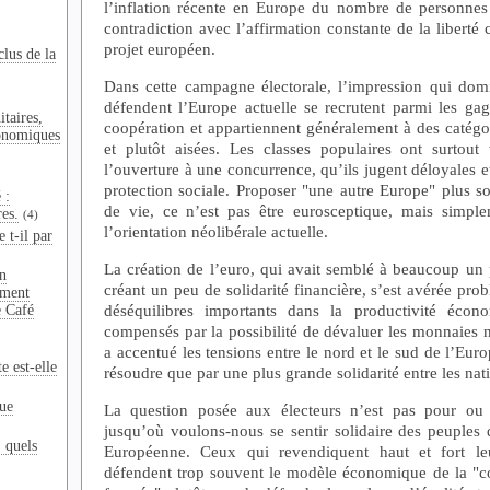
l’inflation récente en Europe du nombre de personnes
contradiction avec l’affirmation constante de la libert
projet européen.
clus de la
Dans cette campagne électorale, l’impression qui dom
défendent l’Europe actuelle se recrutent parmi les gag
taires,
coopération et appartiennent généralement à des catégo
onomiques
et plutôt aisées. Les classes populaires ont surtou
l’ouverture à une concurrence, qu’ils jugent déloyales et
protection sociale. Proposer "une autre Europe" plus s
 :
de vie, ce n’est pas être eurosceptique, mais simpl
res.
(4)
l’orientation néolibérale actuelle.
 t-il par
La création de l’euro, qui avait semblé à beaucoup un
n
créant un peu de solidarité financière, s’est avérée prob
ement
déséquilibres importants dans la productivité écon
e Café
compensés par la possibilité de dévaluer les monnaies n
a accentué les tensions entre le nord et le sud de l’Euro
e est-elle
résoudre que par une plus grande solidarité entre les nat
que
La question posée aux électeurs n’est pas pour ou 
jusqu’où voulons-nous se sentir solidaire des peuples 
: quels
Européenne. Ceux qui revendiquent haut et fort le
défendent trop souvent le modèle économique de la "co