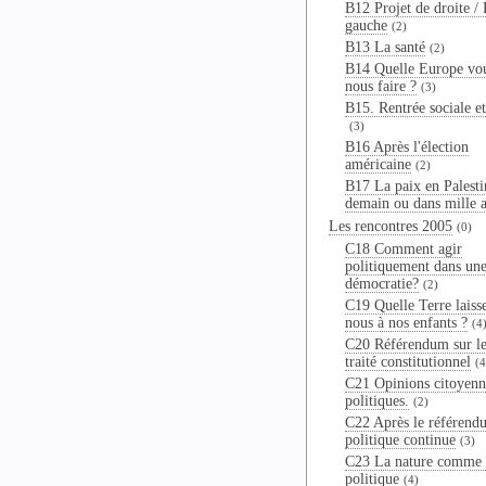
B12 Projet de droite / 
gauche
(2)
B13 La santé
(2)
B14 Quelle Europe vo
nous faire ?
(3)
B15. Rentrée sociale et
(3)
B16 Après l'élection
américaine
(2)
B17 La paix en Palesti
demain ou dans mille a
Les rencontres 2005
(0)
C18 Comment agir
politiquement dans un
démocratie?
(2)
C19 Quelle Terre laiss
nous à nos enfants ?
(4
C20 Référendum sur le
traité constitutionnel
(4
C21 Opinions citoyenn
politiques.
(2)
C22 Après le référend
politique continue
(3)
C23 La nature comme 
politique
(4)