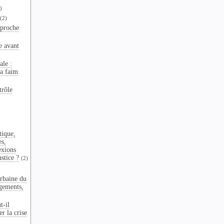
)
(2)
pproche
e avant
ale :
la faim
trôle
tique,
es,
exions
ustice ?
(2)
rbaine du
gements,
t-il
r la crise