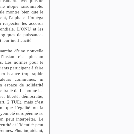
ubsidiarité avec plus de
ne utopie raisonnable.
le montre bien que le
nt, l’alpha et l’oméga
 respecter les accords
ondiale. L’ONU et les
 logiques de puissances
leur inefficacité.
émarche d’une nouvelle
’instant c’est plus un
s. Les normes pour le
ants participent à faire
croissance trop rapide
aleurs communes, ni
n espace de solidarité
e traité de Lisbonne les
e, liberté, démocratie,
(art. 2 TUE), mais c’est
nt que l’égalité ou la
toyenneté européenne se
n peut interpréter. Le
urité et l’identité peut
ennes. Plus inquiétant,