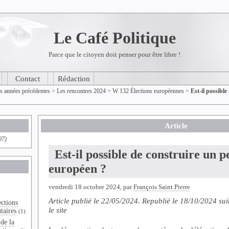
Le Café Politique
Parce que le citoyen doit penser pour être libre !
Contact
Rédaction
es années précédentes
>
Les rencontres 2024
>
W 132 Élections européennes
>
Est-il possible
Article
07)
Est-il possible de construire un p
européen ?
vendredi 18 octobre 2024, par
François Saint Pierre
Article publié le 22/05/2024. Republié le 18/10/2024 sui
ections
le site
taires
(1)
de la