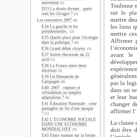
autrement
(2)
Toulouse e
D33 La droite divisée : quels
sur le pl
sont les clivages ?
(2)
mettre de
Les rencontres 2007
(0)
les liens 
E34 La gauche et les
présidentielles..
(3)
mettre ces
E35 Quelle place pour l'écologie
Affirmer 
dans la politique ?
(6)
l’économie
E36 Grand débat citoyen.
(5)
avant le 
E37 Soirée électorale du 22
avril
(1)
développe
E38 La France entre deux
expérien
élections
(3)
généralem
E39 Un Dimanche de
Campagne
pas la log
(0)
E40. 2007 : rupture et
dans un se
refondation ou simples
et leur bu
adaptations ?
(0)
changer de
E41 Éducation Nationale : crise
passagère ou fin d'une époque
affirmer l
?
(1)
E42 L’ECONOMIE SOCIALE
La clause 
DANS UNE ECONOMIE
doit être
MONDIALISEE
(3)
E43 Entre rupture sur la forme
l’intérê