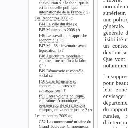
et évolution sur le fond, quelle
normaleme
est la nouvelle politique
supérieur.
internationale de la France ?
(2)
Les Rencontres 2008
une politi
(0)
F44 La ville durable
(5)
générale.
F45 Municipales 2008
(2)
générale 
F46 Le travail : une approche
lisibilité
économique.
(3)
un contex
F47 Mai 68 : inventaire avant
liquidation ?
(1)
devront se
F48 Agriculture mondiale :
Que vont d
comment mettre fin à la faim
notamment 
?
(4)
F49 Démocratie et contrôle
La suppres
social
(3)
F50 Crise financière et
pour beau
économique : causes et
leur zone
conséquences.
(3)
envisage
F51 Entre volonté politique,
contraintes économiques,
départemen
pression sociale et réflexions
du rapport
éthiques, où va notre justice ?
(2)
rurales, 
Les rencontres 2009
(0)
d’interco
G52 La communauté urbaine du
Grand Toulouse. Changements,