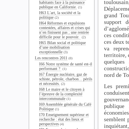
toulousai
habitants face à la puissance
publique en Californie.
(1)
Déplaceme
H63 L'art, la société et la
grand Tou
politique
(2)
support 
H64 Réformes et expulsions
d’agglomér
contestées, affaires et crises qui
n’en finissent pas ; une rentrée
ces condit
difficile pour le pouvoir.
(2)
ces deux t
H65 Bilan social et politique
d’une mobilisation
va repre
exceptionnelle
(3)
territoire,
Les rencontres 2011
(0)
quelques 
I66 Notre système de santé est-il
constructi
performant ?
(1)
nord de To
I67 Énergie nucléaire, gaz de
schiste, pétrole, charbon... périls
et nécessités.
(2)
Les premi
I68 Le maire et le citoyen à
conduise
l’épreuve de la complexité
gouvernanc
intercommunale
(1)
I69 Assemblée générale du Café
publique
Politique
(1)
économie
I70 Enseignement supérieur et
semblent 
recherche : état des lieux et
perspectives
(4)
inquiétant