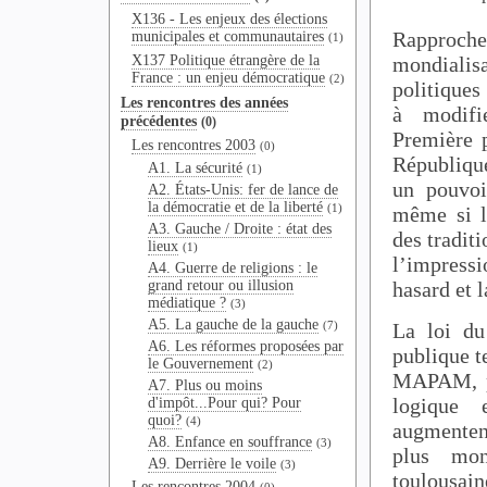
X136 - Les enjeux des élections
Rapprocher
municipales et communautaires
(1)
X137 Politique étrangère de la
mondialisa
France : un enjeu démocratique
(2)
politiques
Les rencontres des années
à modifie
précédentes
(0)
Première p
Les rencontres 2003
(0)
Républiqu
A1. La sécurité
(1)
un pouvoir
A2. États-Unis: fer de lance de
la démocratie et de la liberté
(1)
même si le
A3. Gauche / Droite : état des
des traditi
lieux
(1)
l’impress
A4. Guerre de religions : le
grand retour ou illusion
hasard et l
médiatique ?
(3)
A5. La gauche de la gauche
(7)
La loi du
A6. Les réformes proposées par
publique te
le Gouvernement
(2)
MAPAM, pr
A7. Plus ou moins
logique 
d'impôt...Pour qui? Pour
quoi?
(4)
augmenten
A8. Enfance en souffrance
(3)
plus mon
A9. Derrière le voile
(3)
toulousai
Les rencontres 2004