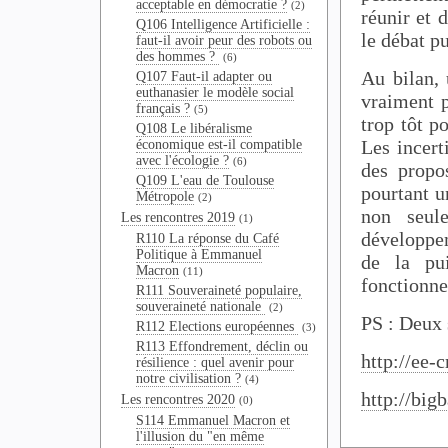
acceptable en démocratie ?
(2)
réunir et 
Q106 Intelligence Artificielle :
le débat pu
faut-il avoir peur des robots ou
des hommes ?
(6)
Au bilan,
Q107 Faut-il adapter ou
euthanasier le modèle social
vraiment p
français ?
(5)
trop tôt p
Q108 Le libéralisme
Les incert
économique est-il compatible
avec l'écologie ?
(6)
des propo
Q109 L'eau de Toulouse
pourtant u
Métropole
(2)
non seule
Les rencontres 2019
(1)
développem
R110 La réponse du Café
Politique à Emmanuel
de la pu
Macron
(11)
fonctionne
R111 Souveraineté populaire,
souveraineté nationale
(2)
PS : Deux 
R112 Elections européennes
(3)
R113 Effondrement, déclin ou
http://ee-
résilience : quel avenir pour
notre civilisation ?
(4)
http://bigb
Les rencontres 2020
(0)
S114 Emmanuel Macron et
l'illusion du "en même