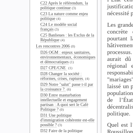
C22 Après le référendum, la
justifica
politique continue
(3)
nécessité 
C23 La nature comme enjeu
politique
(4)
Les grande
C24 Le modèle social
français
(3)
concrète 
C25 Banlieues : les Exclus de la
pourtant 
République
(4)
hâtivemen
Les rencontres 2006
(0)
processus
D26 OGM : enjeux sanitaires,
environnementaux, économiques
aurait dû
et démocratiques
(1)
régional 
D27 CPE/CNE
(1)
responsabi
D28 Changer la société :
"mariages"
réformes, crises, ruptures.
(4)
D29 Notre "salut" passe t-il par
laissé un
la croissance ?.
(6)
population
D30 Entre masturbation
de l’Ét
intellectuelle et engagement
partisan : A quoi sert le Café
décentral
Politique ?
(0)
politique.
D31 Une politique
d'immigration cohérente est-elle
Quel est l
possible ?
(3)
Roussillon
D32 Faire de la politique