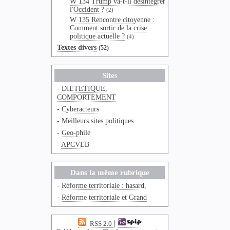
W 134 Trump va-t-il désintégrer
l'Occident ?
(2)
W 135 Rencontre citoyenne :
Comment sortir de la crise
politique actuelle ?
(4)
Textes divers
(52)
Sites
-
DIETETIQUE,
COMPORTEMENT
-
Cyberacteurs
-
Meilleurs sites politiques
-
Geo-phile
-
APCVEB
Dans la même rubrique
-
Réforme territoriale : hasard,
-
Réforme territoriale et Grand
|
RSS 2.0