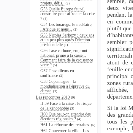
semble, de
projets, défis.
(2)
deux vite
G53 Quelle Europe faut-il
pendant la
construire pour affronter la crise
?
(4)
en commun
G54 Les touaregs, le nucléaire,
plutôt que
l'Afrique et nous...
(2)
d’habita
G55 Nicolas Sarkozy ; deux ans
et un peu plus après l'élection
sembler p
présidentielle
(1)
significa
G56 Taxe carbone, emprunt
territori
national, prime à la casse...
Comment faire de la croissance
atout de c
verte ?
(5)
feuille en
G57 Travailleurs en
principal 
souffrance
(3)
G58 Copenhague : la
zones rura
mondialisation à l'épreuve du
affichée,
climat.
(3)
départemen
Les rencontres 2010
(0)
H 59 Face à la crise : le risque
Si la loi
de la xénophobie
(3)
des grande
H60 Que peut-on attendre des
élections régionales ?
(4)
tous les p
H61 La réforme des retraites.
(6)
exemple, l
H62 Gouverner la ville : Les