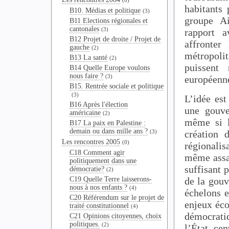
(0)
habitants
B10. Médias et politique
(3)
groupe Ai
B11 Elections régionales et
cantonales
(3)
rapport a
B12 Projet de droite / Projet de
affronter
gauche
(2)
métropoli
B13 La santé
(2)
puissent
B14 Quelle Europe voulons
nous faire ?
(3)
européenne
B15. Rentrée sociale et politique
(3)
L’idée est
B16 Après l'élection
une gouve
américaine
(2)
même si l
B17 La paix en Palestine :
demain ou dans mille ans ?
(3)
création 
Les rencontres 2005
(0)
régionalis
C18 Comment agir
même assai
politiquement dans une
suffisant 
démocratie?
(2)
C19 Quelle Terre laisserons-
de la gouv
nous à nos enfants ?
(4)
échelons e
C20 Référendum sur le projet de
enjeux éco
traité constitutionnel
(4)
démocrati
C21 Opinions citoyennes, choix
politiques.
(2)
l’État ce