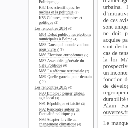
d’aménage
Politique
(0)
urbains. 
K82 Les scientifiques, les
médias et la politique
d’initiativ
(2)
K83 Cultures, territoires et
de ces avi
politique
(2)
sont uniqu
Les rencontres 2014
(0)
ne doit p
M84 Débat public : les élections
acquise pa
municipales à Balma
(4)
M85 Dans quel monde voulons-
sont desti
nous vivre ?
(9)
cas de ten
M86 Élections européennes
(5)
la loi M
M87 Assemblée générale du
prospectiv
Café Politique
(0)
M88 La réforme territoriale
un inconte
(2)
M89 Quelle gauche pour demain
fonction d
?
(4)
de dévelo
Les rencontres 2015
(0)
regroupem
N90 Emploi : penser global,
durabilité
agir local
(3)
N91 République et laïcité
(3)
Alain Fa
N92 Rencontre autour de
ouvertes.fr
l'actualité politique
(1)
N93 Adapter la ville au
Le manque 
changement climatique
(4)