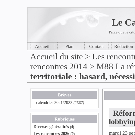
Le Ca
Parce que le cit
Accueil
Plan
Contact
Rédaction
Accueil du site
>
Les rencont
rencontres 2014
>
M88 La réf
territoriale : hasard, nécess
Brèves
-
calendrier 2021/2022
(27/07)
Réforme
Rubriques
lobbyin
Diverses généralités
(4)
mardi 23 se
Les rencontres 2026
(0)