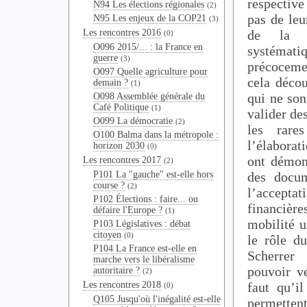
respective
N94 Les élections régionales
(2)
pas de leu
N95 Les enjeux de la COP21
(3)
de la re
Les rencontres 2016
(0)
O096 2015/... : la France en
systémat
guerre
(3)
précoceme
O097 Quelle agriculture pour
cela déco
demain ?
(1)
qui ne son
O098 Assemblée générale du
Café Politique
(1)
valider de
O099 La démocratie
(2)
les rare
O100 Balma dans la métropole :
l’élabora
horizon 2030
(0)
ont démon
Les rencontres 2017
(2)
des docum
P101 La "gauche" est-elle hors
course ?
(2)
l’accept
P102 Élections : faire... ou
financièr
défaire l'Europe ?
(1)
mobilité u
P103 Législatives : débat
citoyen
(0)
le rôle d
P104 La France est-elle en
Scherre
marche vers le libéralisme
pouvoir v
autoritaire ?
(2)
faut qu’i
Les rencontres 2018
(0)
Q105 Jusqu'où l'inégalité est-elle
permettent