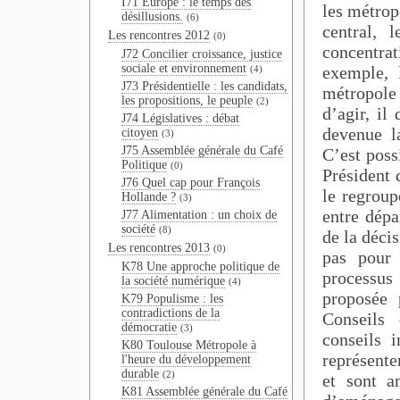
I71 Europe : le temps des
les métrop
désillusions.
(6)
central, 
Les rencontres 2012
(0)
concentra
J72 Concilier croissance, justice
sociale et environnement
exemple, 
(4)
J73 Présidentielle : les candidats,
métropole
les propositions, le peuple
(2)
d’agir, il
J74 Législatives : débat
devenue l
citoyen
(3)
J75 Assemblée générale du Café
C’est poss
Politique
(0)
Président 
J76 Quel cap pour François
le regroup
Hollande ?
(3)
entre dépa
J77 Alimentation : un choix de
société
(8)
de la déci
Les rencontres 2013
(0)
pas pour 
K78 Une approche politique de
processus
la société numérique
(4)
proposée 
K79 Populisme : les
contradictions de la
Conseils
démocratie
(3)
conseils 
K80 Toulouse Métropole à
représente
l'heure du développement
durable
(2)
et sont a
K81 Assemblée générale du Café