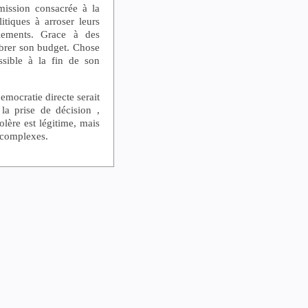
ission consacrée à la
itiques à arroser leurs
llements. Grace à des
librer son budget. Chose
sible à la fin de son
mocratie directe serait
a prise de décision ,
olère est légitime, mais
 complexes.