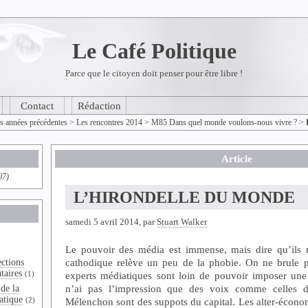
Le Café Politique
Parce que le citoyen doit penser pour être libre !
Contact
Rédaction
es années précédentes
>
Les rencontres 2014
>
M85 Dans quel monde voulons-nous vivre ?
>
Article
07)
L’HIRONDELLE DU MONDE
samedi 5 avril 2014, par
Stuart Walker
Le pouvoir des média est immense, mais dire qu’ils r
cathodique relève un peu de la phobie. On ne brule pl
ections
taires
(1)
experts médiatiques sont loin de pouvoir imposer une
n’ai pas l’impression que des voix comme celles d
de la
atique
(2)
Mélenchon sont des suppots du capital. Les alter-économi