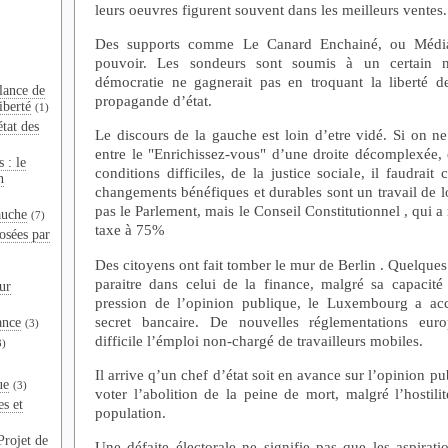
leurs oeuvres figurent souvent dans les meilleurs ventes.
Des supports comme Le Canard Enchainé, ou Médiap
pouvoir. Les sondeurs sont soumis à un certain 
démocratie ne gagnerait pas en troquant la liberté d
lance de
propagande d’état.
iberté
(1)
tat des
Le discours de la gauche est loin d’etre vidé. Si on ne
entre le "Enrichissez-vous" d’une droite décomplexée, 
 : le
conditions difficiles, de la justice sociale, il faudrait
n
changements bénéfiques et durables sont un travail de l
pas le Parlement, mais le Conseil Constitutionnel , qui a 
auche
(7)
taxe à 75%
osées par
Des citoyens ont fait tomber le mur de Berlin . Quelque
paraitre dans celui de la finance, malgré sa capacité
ur
pression de l’opinion publique, le Luxembourg a acc
secret bancaire. De nouvelles réglementations eur
ance
(3)
difficile l’émploi non-chargé de travailleurs mobiles.
3)
Il arrive q’un chef d’état soit en avance sur l’opinion pu
ue
(3)
voter l’abolition de la peine de mort, malgré l’hostili
es et
population.
Projet de
Une défaite électorale ne signifie pas que les aspirati