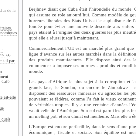
Brejhnev disait que Cuba était l’hirondelle du monde. C
clus de la
qui assume ce role aujourd’hui. Comme modèle de gouv
horreurs liberales des Etats Unis et le capitalisme de l’e
fondée pour éviter une nouvelle descente aux enfers 
taires,
pays etaient à l’origine des deux guerres les plus meutriè
onomiques
quoi elle a réussi jusqu’à maintenant.
Commercialement l’UE est un marché plus grand que l
 :
ligue d’avance sur les autres marchés dans la définition
res.
(4)
des produits manufacturés. Elle dispose ainsi des l
 t-il par
commencer à imposer ses normes - produits et conditio
monde.
n
ement
Les pays d’Afrique le plus sujet à la corruption et l
e Café
grands lacs, le Soudan, ou encore le Zimbabwe - 
disposent des ressources minerales ou agricoles les plu
e est-elle
pouvaient se fédérer, comme l’a fait le vieux continent
de véritables utopies. Il y a une centaine d’années l’
que
valait celle de l’Amérique. Son sol est parmi les plus fer
un melting pot, et son climat est meilleure. Mais elle a 
: quels
L’Europe est encore perfectible, dans le sens d’une pl
économique , fiscale et sociale. Son équilibe est men