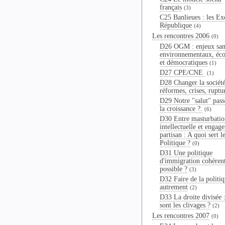
français
(3)
C25 Banlieues : les Ex
République
(4)
Les rencontres 2006
(0)
D26 OGM : enjeux sani
environnementaux, éc
et démocratiques
(1)
D27 CPE/CNE
(1)
D28 Changer la société
réformes, crises, ruptu
D29 Notre "salut" passe
la croissance ?.
(6)
D30 Entre masturbatio
intellectuelle et engag
partisan : A quoi sert l
Politique ?
(0)
D31 Une politique
d'immigration cohérent
possible ?
(3)
D32 Faire de la politi
autrement
(2)
D33 La droite divisée 
sont les clivages ?
(2)
Les rencontres 2007
(0)