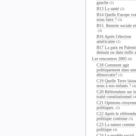
gauche
(2)
B13 La santé
(2)
B14 Quelle Europe vo
nous faire ?
(3)
B15. Rentrée sociale et
(3)
B16 Après l'élection
américaine
(2)
B17 La paix en Palesti
demain ou dans mille a
Les rencontres 2005
(0)
C18 Comment agir
politiquement dans un
démocratie?
(2)
C19 Quelle Terre laiss
nous à nos enfants ?
(4
C20 Référendum sur le
traité constitutionnel
(4
C21 Opinions citoyenn
politiques.
(2)
C22 Après le référend
politique continue
(3)
C23 La nature comme 
politique
(4)
C24 Le modèle social