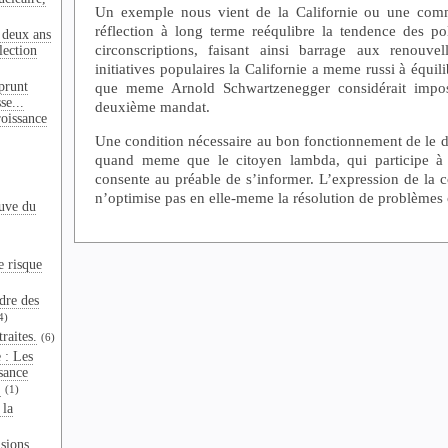
Un exemple nous vient de la Californie ou une comm
réflection à long terme reéqulibre la tendence des pol
 deux ans
circonscriptions, faisant ainsi barrage aux renouve
lection
initiatives populaires la Californie a meme russi à équi
que meme Arnold Schwartzenegger considérait impos
prunt
se...
deuxième mandat.
oissance
Une condition nécessaire au bon fonctionnement de le de
quand meme que le citoyen lambda, qui participe à l
consente au préable de s’informer. L’expression de la c
n’optimise pas en elle-meme la résolution de problèmes
euve du
e risque
dre des
4)
raites.
(6)
 : Les
ssance
.
(1)
 la
sions