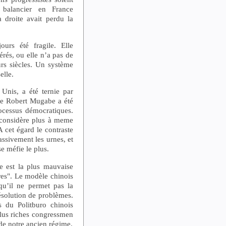
 balancier en France
droite avait perdu la
urs été fragile. Elle
érés, ou elle n’a pas de
urs siècles. Un système
elle.
 Unis, a été ternie par
que Robert Mugabe a été
rocessus démocratiques.
 considère plus à meme
A cet égard le contraste
assivement les urnes, et
se méfie le plus.
e est la plus mauvaise
res". Le modèle chinois
qu’il ne permet pas la
résolution de problèmes.
 du Politburo chinois
plus riches congressmen
 de notre ancien régime.