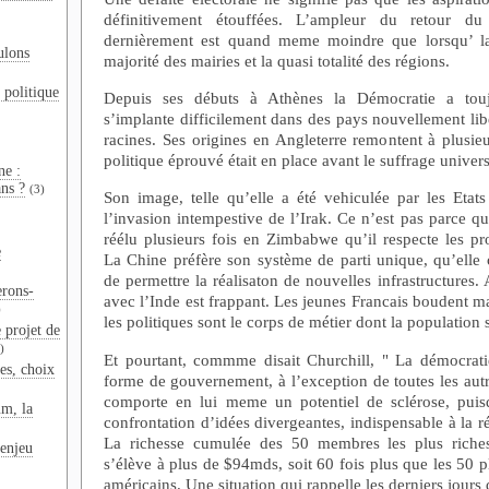
définitivement étouffées. L’ampleur du retour du
dernièrement est quand meme moindre que lorsqu’ la 
ulons
majorité des mairies et la quasi totalité des régions.
 politique
Depuis ses débuts à Athènes la Démocratie a toujo
s’implante difficilement dans des pays nouvellement lib
racines. Ses origines en Angleterre remontent à plusie
politique éprouvé était en place avant le suffrage univers
ne :
ns ?
(3)
Son image, telle qu’elle a été vehiculée par les Etats
l’invasion intempestive de l’Irak. Ce n’est pas parce 
réélu plusieurs fois en Zimbabwe qu’il respecte les p
e
La Chine préfère son système de parti unique, qu’elle
de permettre la réalisaton de nouvelles infrastructures. 
erons-
avec l’Inde est frappant. Les jeunes Francais boudent m
)
les politiques sont le corps de métier dont la population 
 projet de
)
Et pourtant, commme disait Churchill, " La démocrati
es, choix
forme de gouvernement, à l’exception de toutes les aut
comporte en lui meme un potentiel de sclérose, puis
um, la
confrontation d’idées divergeantes, indispensable à la 
La richesse cumulée des 50 membres les plus riches
enjeu
s’élève à plus de $94mds, soit 60 fois plus que les 50 
américains. Une situation qui rappelle les derniers jours