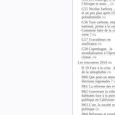
l'Afrique et nous...
(2)
G55 Nicolas Sarkozy ;
et un peu plus après l'é
présidentielle
(1)
G56 Taxe carbone, em
national, prime à la cas
Comment faire de la cr
verte ?
(5)
G57 Travailleurs en
souffrance
(3)
G58 Copenhague : la
mondialisation à l'épr
climat.
(3)
Les rencontres 2010
(0)
H 59 Face à la crise : l
de la xénophobie
(3)
H60 Que peut-on atten
élections régionales ?
(
H61 La réforme des ret
H62 Gouverner la ville
habitants face à la pui
publique en Californie
H63 L'art, la société et
politique
(2)
H64 Réformes et expul