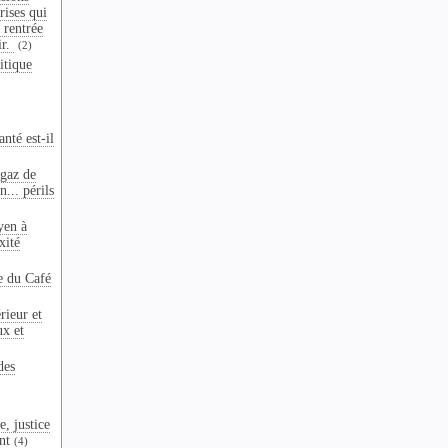
crises qui
 rentrée
ir.
(2)
itique
nté est-il
 gaz de
n... périls
yen à
xité
e du Café
rieur et
ux et
des
e, justice
nt
(4)