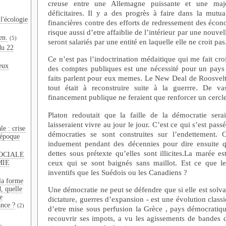
creuse entre une Allemagne puissante et une majo
déficitaires. Il y a des progrès à faire dans la mutua
l'écologie
financières contre des efforts de redressement des écono
risque aussi d’etre affaiblie de l’intérieur par une nouve
en.
(5)
seront salariés par une entité en laquelle elle ne croit pas
du 22
Ce n’est pas l’indoctrination médaitique qui me fait cr
eux
des comptes publiques est une nécessité pour un pay
faits parlent pour eux memes. Le New Deal de Roosvelt
tout était à reconstruire suite à la guerrre. De va
financement publique ne feraient que renforcer un cercle
Platon redoutait que la faille de la démocratie ser
laisseraient vivre au jour le jour. C’est ce qui s’est pas
e : crise
démocraties se sont construites sur l’endettement.
 époque
induement pendant des décennies pour dire ensuite q
dettes sous prétexte qu’elles sont illicites.La marée e
OCIALE
ceux qui se sont baignés sans maillot. Est ce que l
MIE
inventifs que les Suédois ou les Canadiens ?
la forme
Une démocratie ne peut se défendre que si elle est solvabl
d, quelle
e
dictature, guerres d’expansion - est une évolution classi
ance ?
(2)
d’etre mise sous perfusion la Grèce , pays démocratiq
recouvrir ses impots, a vu les agissements de bandes 