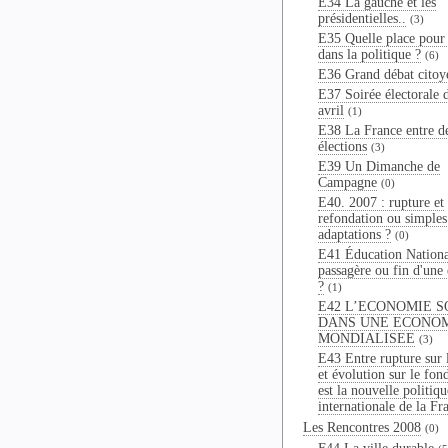
E34 La gauche et les
présidentielles..
(3)
E35 Quelle place pour 
dans la politique ?
(6)
E36 Grand débat citoy
E37 Soirée électorale 
avril
(1)
E38 La France entre d
élections
(3)
E39 Un Dimanche de
Campagne
(0)
E40. 2007 : rupture et
refondation ou simples
adaptations ?
(0)
E41 Éducation National
passagère ou fin d'une
?
(1)
E42 L’ECONOMIE S
DANS UNE ECONO
MONDIALISEE
(3)
E43 Entre rupture sur 
et évolution sur le fon
est la nouvelle politiqu
internationale de la Fr
Les Rencontres 2008
(0)