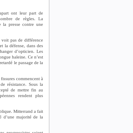
art ont leur part de
nombre de règles. La
e la presse contre une
 voit pas de différence
et la défense, dans des
 changer d’opticien. Les
ongue haleine. Ce n’est
retardé le passage de la
s fissures commencent à
 de résistance. Sous la
epté de mettre fin au
opéennes rendent plus
blique. Mitterrand a fait
té d’une majorité de la
ons progressistes soient