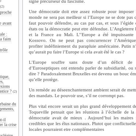
signe précurseur du fascisme.
)
(2)
Une démocratie doit etre assez robuste pour imposer l
pproche
monde ne sera pas meilleur si l’Europe ne se dote pas d
faut pouvoir défendre, au cas par cas, et sous l’égide
e avant
états ou la démocratie peut etre défendue. L’Angleterre l
ale :
et la France au Mali. L’’Europe a été impuissante 
la faim
Kossovo. On ne peut pas concurrencer l’Amérique
profiter indéfiniement du parapluie américaine. Putin n
trôle
qu’aurait pu faire l’Europe si cela avait été le cas ?
L’Europe souffre sans doute d’un déficit de
d’Euroseptiques ont entendu parler de subsidiarité, ou 
dire ? Paradoxalement Bruxelles est devenu un bouc émi
tique,
qu’elle protège.
es,
exions
Un remède au déseenchantement ambient serait de mettr
ustice ?
(2)
des mandats. Le pouvoir use, s’il ne corrompt pas.
rbaine du
Plus vital encore serait un plus grand développement de
gements,
Toqueville pensait que les réunions à l’échelle de la 
démocratie avait de mieux . Aujourd’hui les maires 
t-il
credibles que les élus nationaux. Plutot que conflictuelle
r la crise
locales pourraient etre complémentaires
ucléaire,