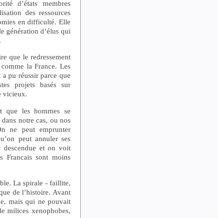
rité d’états membres
lisation des ressources
mies en difficulté. Elle
lle génération d’élus qui
.
oire que le redressement
s comme la France. Les
 a pu réussir parce que
stes projets basés sur
 vicieux.
ait que les hommes se
sé dans notre cas, ou nos
 On ne peut emprunter
u’on peut annuler ses
st descendue et on voit
es Francais sont moins
e. La spirale - faillite,
que de l’histoire. Avant
ue, mais qui ne pouvait
de milices xenophobes,