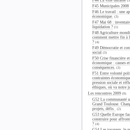
F44 La ville durable
(5
F45 Municipales 2008
F46 Le travail : une a
économique.
(3)
F47 Mai 68 : inventair
liquidation ?
(1)
F48 Agriculture mondi
comment mettre fin à 
?
(4)
F49 Démocratie et con
social
(3)
F50 Crise financière et
économique : causes et
conséquences.
(3)
F51 Entre volonté poli
contraintes économiqu
pression sociale et réfl
éthiques, où va notre j
Les rencontres 2009
(0)
G52 La communauté u
Grand Toulouse. Chan
projets, défis.
(2)
G53 Quelle Europe fau
construire pour affronte
?
(4)
G54 Les touaregs, le n