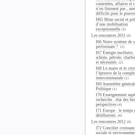
contestées, affaires et 
n’en finissent pas ; une
difficile pour le pouvo
H65 Bilan social et pol
d’une mobilisation
exceptionnelle
(3)
Les rencontres 2011
(0)
I66 Notre système de sa
performant ?
(1)
I67 Énergie nucléaire,
schiste, pétrole, charbo
et nécessités.
(2)
I68 Le maire et le cito
l’épreuve de la comple
intercommunale
(1)
I69 Assemblée général
Politique
(1)
I70 Enseignement supé
recherche : état des lie
perspectives
(4)
I71 Europe : le temps 
désillusions.
(6)
Les rencontres 2012
(0)
J72 Concilier croissanc
sociale et environneme