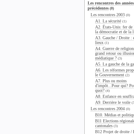
Les rencontres des années
précédentes
(0)
Les rencontres 2003
(0)
A1. La sécurité
(1)
A2. États-Unis: fer de 
la démocratie et de la l
A3. Gauche / Droite : é
lieux
(1)
A4. Guerre de religions
grand retour ou illusio
médiatique ?
(3)
A5. La gauche de la g
A6. Les réformes prop
le Gouvernement
(2)
A7. Plus ou moins
d'impôt...Pour qui? Po
quoi?
(4)
A8. Enfance en souffr
A9. Derrière le voile
(
Les rencontres 2004
(0)
B10. Médias et politiq
B11 Elections régional
cantonales
(3)
B12 Projet de droite / 