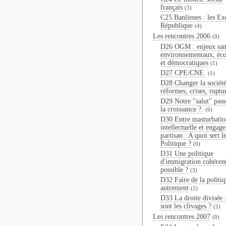
français
(3)
C25 Banlieues : les Ex
République
(4)
Les rencontres 2006
(0)
D26 OGM : enjeux sani
environnementaux, éc
et démocratiques
(1)
D27 CPE/CNE
(1)
D28 Changer la société
réformes, crises, ruptu
D29 Notre "salut" passe
la croissance ?.
(6)
D30 Entre masturbatio
intellectuelle et engag
partisan : A quoi sert l
Politique ?
(0)
D31 Une politique
d'immigration cohérent
possible ?
(3)
D32 Faire de la politi
autrement
(2)
D33 La droite divisée 
sont les clivages ?
(2)
Les rencontres 2007
(0)