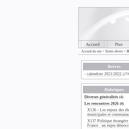
Accueil
Plan
Accueil du site
>
Textes divers
>
I
Brèves
-
calendrier 2021/2022
(27/
Rubriques
Diverses généralités
(4)
Les rencontres 2026
(0)
X136 - Les enjeux des él
municipales et communau
X137 Politique étrangère 
France : un enjeu démocr