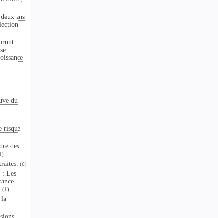
 deux ans
lection
prunt
se...
oissance
euve du
e risque
dre des
4)
raites.
(6)
 : Les
ssance
.
(1)
 la
sions