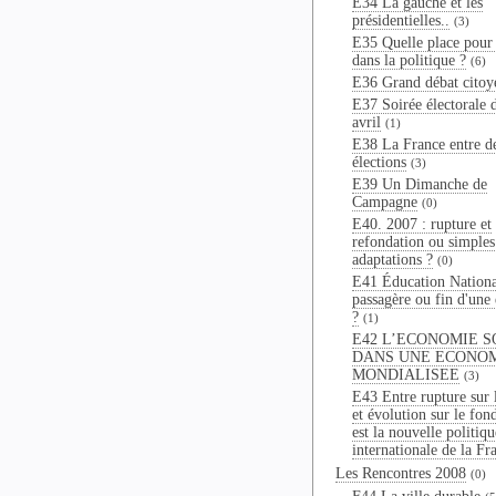
E34 La gauche et les
présidentielles..
(3)
E35 Quelle place pour 
dans la politique ?
(6)
E36 Grand débat citoy
E37 Soirée électorale 
avril
(1)
E38 La France entre d
élections
(3)
E39 Un Dimanche de
Campagne
(0)
E40. 2007 : rupture et
refondation ou simples
adaptations ?
(0)
E41 Éducation National
passagère ou fin d'une
?
(1)
E42 L’ECONOMIE S
DANS UNE ECONO
MONDIALISEE
(3)
E43 Entre rupture sur 
et évolution sur le fon
est la nouvelle politiqu
internationale de la Fr
Les Rencontres 2008
(0)