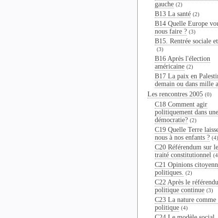
gauche
(2)
B13 La santé
(2)
B14 Quelle Europe vo
nous faire ?
(3)
B15. Rentrée sociale et
(3)
B16 Après l'élection
américaine
(2)
B17 La paix en Palesti
demain ou dans mille a
Les rencontres 2005
(0)
C18 Comment agir
politiquement dans un
démocratie?
(2)
C19 Quelle Terre laiss
nous à nos enfants ?
(4
C20 Référendum sur le
traité constitutionnel
(4
C21 Opinions citoyenn
politiques.
(2)
C22 Après le référend
politique continue
(3)
C23 La nature comme 
politique
(4)
C24 Le modèle social