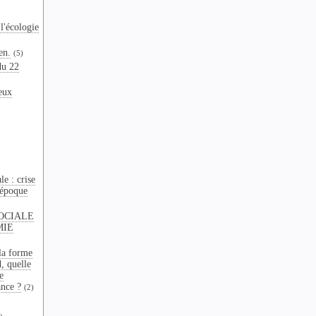
l'écologie
en.
(5)
du 22
eux
e : crise
 époque
OCIALE
MIE
la forme
d, quelle
e
ance ?
(2)