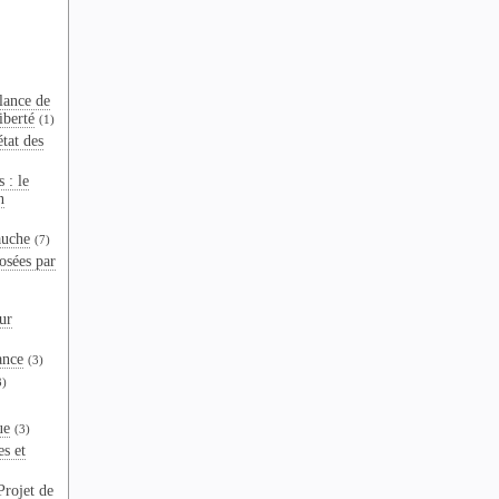
lance de
iberté
(1)
tat des
 : le
n
auche
(7)
osées par
ur
ance
(3)
3)
ue
(3)
es et
Projet de