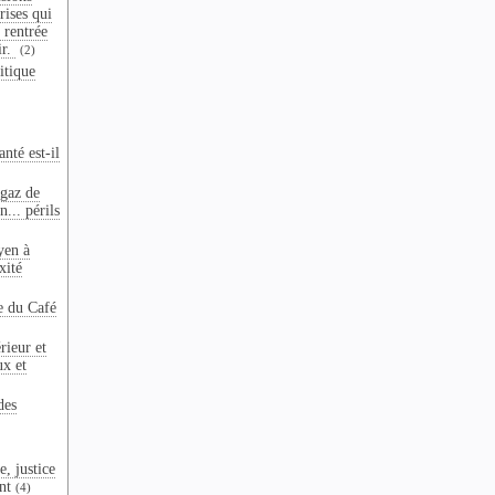
crises qui
 rentrée
ir.
(2)
itique
nté est-il
 gaz de
n... périls
yen à
xité
e du Café
rieur et
ux et
des
e, justice
nt
(4)