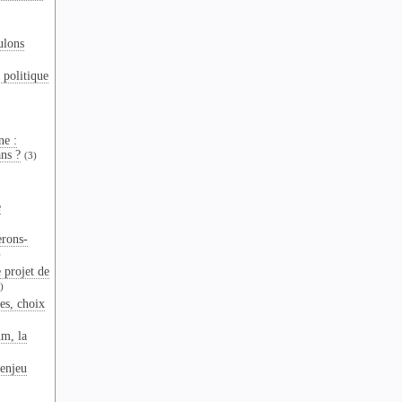
ulons
 politique
ne :
ns ?
(3)
e
erons-
)
 projet de
)
es, choix
um, la
enjeu