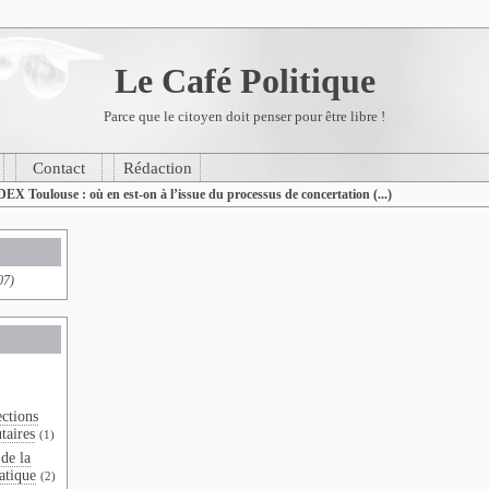
Le Café Politique
Parce que le citoyen doit penser pour être libre !
Contact
Rédaction
DEX Toulouse : où en est-on à l’issue du processus de concertation (...)
07)
ections
taires
(1)
de la
atique
(2)