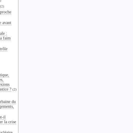
)
(2)
pproche
e avant
ale :
la faim
trôle
tique,
es,
exions
ustice ?
(2)
rbaine du
gements,
t-il
r la crise
ucléaire,