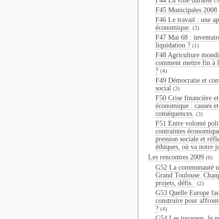
F44 La ville durable
(5
F45 Municipales 2008
F46 Le travail : une a
économique.
(3)
F47 Mai 68 : inventair
liquidation ?
(1)
F48 Agriculture mondi
comment mettre fin à 
?
(4)
F49 Démocratie et con
social
(3)
F50 Crise financière et
économique : causes et
conséquences.
(3)
F51 Entre volonté poli
contraintes économiqu
pression sociale et réfl
éthiques, où va notre j
Les rencontres 2009
(0)
G52 La communauté u
Grand Toulouse. Chan
projets, défis.
(2)
G53 Quelle Europe fau
construire pour affronte
?
(4)
G54 Les touaregs, le n