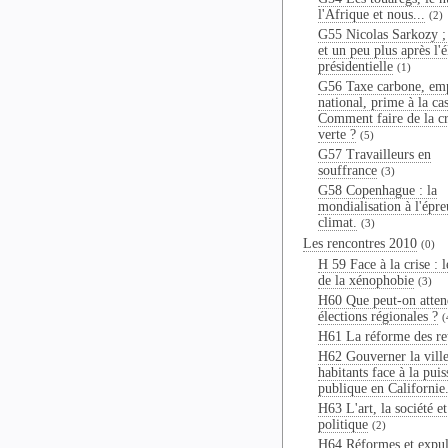
l'Afrique et nous...
(2)
G55 Nicolas Sarkozy ;
et un peu plus après l'é
présidentielle
(1)
G56 Taxe carbone, em
national, prime à la cas
Comment faire de la cr
verte ?
(5)
G57 Travailleurs en
souffrance
(3)
G58 Copenhague : la
mondialisation à l'épr
climat.
(3)
Les rencontres 2010
(0)
H 59 Face à la crise : l
de la xénophobie
(3)
H60 Que peut-on atten
élections régionales ?
(
H61 La réforme des ret
H62 Gouverner la ville
habitants face à la pui
publique en Californie
H63 L'art, la société et
politique
(2)
H64 Réformes et expul