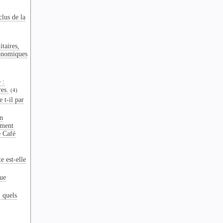
clus de la
taires,
onomiques
 :
res.
(4)
 t-il par
n
ement
e Café
e est-elle
que
: quels