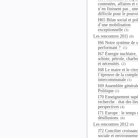
contestées, affaires et 
n’en finissent pas ; une
difficile pour le pouvo
H65 Bilan social et pol
d’une mobilisation
exceptionnelle
(3)
Les rencontres 2011
(0)
I66 Notre système de sa
performant ?
(1)
I67 Énergie nucléaire,
schiste, pétrole, charbo
et nécessités.
(2)
I68 Le maire et le cito
l’épreuve de la comple
intercommunale
(1)
I69 Assemblée général
Politique
(1)
I70 Enseignement supé
recherche : état des lie
perspectives
(4)
I71 Europe : le temps 
désillusions.
(6)
Les rencontres 2012
(0)
J72 Concilier croissanc
sociale et environneme