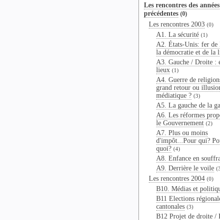
Les rencontres des années
précédentes
(0)
Les rencontres 2003
(0)
A1. La sécurité
(1)
A2. États-Unis: fer de 
la démocratie et de la l
A3. Gauche / Droite : é
lieux
(1)
A4. Guerre de religions
grand retour ou illusio
médiatique ?
(3)
A5. La gauche de la g
A6. Les réformes prop
le Gouvernement
(2)
A7. Plus ou moins
d'impôt...Pour qui? Po
quoi?
(4)
A8. Enfance en souffr
A9. Derrière le voile
(
Les rencontres 2004
(0)
B10. Médias et politiq
B11 Elections régional
cantonales
(3)
B12 Projet de droite / 