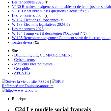
Les rencontres 2023
(1)
V130 Retraites : exigences comptables et désir de justice social
V131 Débat libre sur les questions d'actualités
(0)
Les rencontres 2024
(1)
W 132 Élections européennes
(3)
W 133 Élections législatives 2024
(0)
Les rencontres 2025
(0)
W 134 Trump va-t-il désintégrer l'Occident ?
(2)
W 135 Rencontre citoyenne : Comment sortir de la crise politiqu
Textes divers
(52)
Sites
-
DIETETIQUE, COMPORTEMENT
-
Cyberacteurs
-
Meilleurs sites politiques
-
Geo-phile
-
APCVEB
|
RSS 2.0
Référencé sur Toulouse-annuaire
Rubrique
C24 Le modèle social français