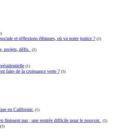
3)
ociale et réflexions éthiques, où va notre justice ?
(2)
projets, défis.
(2)
résidentielle
(1)
t faire de la croissance verte ?
(5)
que en Californie.
(1)
n finissent pas ; une rentrée difficile pour le pouvoir.
(2)
(3)