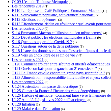
Q109 L'eau de Toulouse Métropole
(2)
Les rencontres 2019
(1)
R110 La réponse du Café Politique à Emmanuel Macron
(11)
R111 Souveraineté populaire, souveraineté nationale
(2)
R112 Elections européennes
(3)
R113 Effondrement, déclin ou résilience : quel avenir pour notre
Les rencontres 2020
(0)
S114 Emmanuel Macron et l'illusion du "en même temps"
(4)
S115 Débat public : les élections municipales à Balma
(0)
S116 Que nous apprend le Covid-19 ?
(6)
S117 Questions autour de la dette publique
(3)
S118 Usage des données et des modèles scientifiques dans le dé
S119 Vers un choix libre de sa fin de vie ?
(4)
Les rencontres 2021
(0)
T120 Comment arbitrer entre sécurité et libertés démocratiques 
T121 Quels combats pour la gauche au 21ème siècle ?
(5)
T122 La France est-elle encore un grand pays scientifique ?
(7)
T123 Alimentation : responsabilité individuelle et enjeux collect
Les rencontres 2022
(0)
U124 Abstention : l'impasse démocratique
(6)
U125 Climat : la France à l'heure des choix énergétiques
(8)
U126 Histoire et mémoire : Comment faire vivre la mémoire des l
U127 Annulé. Législatives 2022 : débat citoyen
(0)
U128 Inflation
(1)
U129 Malaise dans l'éducation
(4)