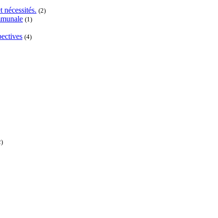
t nécessités.
(2)
ommunale
(1)
pectives
(4)
2)