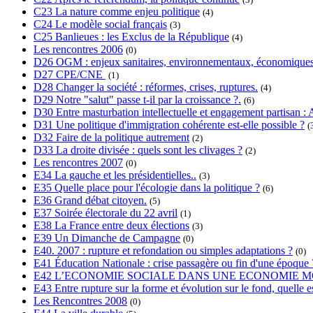
C23 La nature comme enjeu politique
(4)
C24 Le modèle social français
(3)
C25 Banlieues : les Exclus de la République
(4)
Les rencontres 2006
(0)
D26 OGM : enjeux sanitaires, environnementaux, économiques
D27 CPE/CNE
(1)
D28 Changer la société : réformes, crises, ruptures.
(4)
D29 Notre "salut" passe t-il par la croissance ?.
(6)
D30 Entre masturbation intellectuelle et engagement partisan : A
D31 Une politique d'immigration cohérente est-elle possible ?
(
D32 Faire de la politique autrement
(2)
D33 La droite divisée : quels sont les clivages ?
(2)
Les rencontres 2007
(0)
E34 La gauche et les présidentielles..
(3)
E35 Quelle place pour l'écologie dans la politique ?
(6)
E36 Grand débat citoyen.
(5)
E37 Soirée électorale du 22 avril
(1)
E38 La France entre deux élections
(3)
E39 Un Dimanche de Campagne
(0)
E40. 2007 : rupture et refondation ou simples adaptations ?
(0)
E41 Éducation Nationale : crise passagère ou fin d'une époque 
E42 L’ECONOMIE SOCIALE DANS UNE ECONOMIE M
E43 Entre rupture sur la forme et évolution sur le fond, quelle es
Les Rencontres 2008
(0)