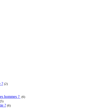
e ?
(2)
u des hommes ?
(6)
(5)
ie ?
(6)