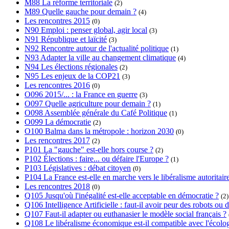
M88 La réforme territoriale
(2)
M89 Quelle gauche pour demain ?
(4)
Les rencontres 2015
(0)
N90 Emploi : penser global, agir local
(3)
N91 République et laïcité
(3)
N92 Rencontre autour de l'actualité politique
(1)
N93 Adapter la ville au changement climatique
(4)
N94 Les élections régionales
(2)
N95 Les enjeux de la COP21
(3)
Les rencontres 2016
(0)
O096 2015/... : la France en guerre
(3)
O097 Quelle agriculture pour demain ?
(1)
O098 Assemblée générale du Café Politique
(1)
O099 La démocratie
(2)
O100 Balma dans la métropole : horizon 2030
(0)
Les rencontres 2017
(2)
P101 La "gauche" est-elle hors course ?
(2)
P102 Élections : faire... ou défaire l'Europe ?
(1)
P103 Législatives : débat citoyen
(0)
P104 La France est-elle en marche vers le libéralisme autoritair
Les rencontres 2018
(0)
Q105 Jusqu'où l'inégalité est-elle acceptable en démocratie ?
(2)
Q106 Intelligence Artificielle : faut-il avoir peur des robots o
Q107 Faut-il adapter ou euthanasier le modèle social français ?
Q108 Le libéralisme économique est-il compatible avec l'écolog