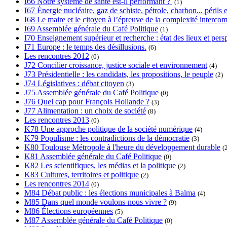
I66 Notre système de santé est-il performant ?
(1)
I67 Énergie nucléaire, gaz de schiste, pétrole, charbon... périls e
I68 Le maire et le citoyen à l’épreuve de la complexité interc
I69 Assemblée générale du Café Politique
(1)
I70 Enseignement supérieur et recherche : état des lieux et pers
I71 Europe : le temps des désillusions.
(6)
Les rencontres 2012
(0)
J72 Concilier croissance, justice sociale et environnement
(4)
J73 Présidentielle : les candidats, les propositions, le peuple
(2)
J74 Législatives : débat citoyen
(3)
J75 Assemblée générale du Café Politique
(0)
J76 Quel cap pour François Hollande ?
(3)
J77 Alimentation : un choix de société
(8)
Les rencontres 2013
(0)
K78 Une approche politique de la société numérique
(4)
K79 Populisme : les contradictions de la démocratie
(3)
K80 Toulouse Métropole à l'heure du développement durable
(
K81 Assemblée générale du Café Politique
(0)
K82 Les scientifiques, les médias et la politique
(2)
K83 Cultures, territoires et politique
(2)
Les rencontres 2014
(0)
M84 Débat public : les élections municipales à Balma
(4)
M85 Dans quel monde voulons-nous vivre ?
(9)
M86 Élections européennes
(5)
M87 Assemblée générale du Café Politique
(0)