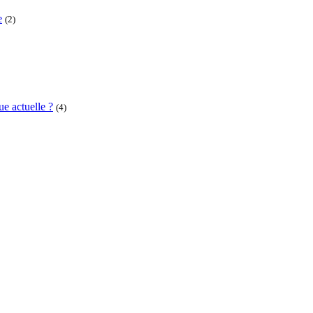
e
(2)
e actuelle ?
(4)