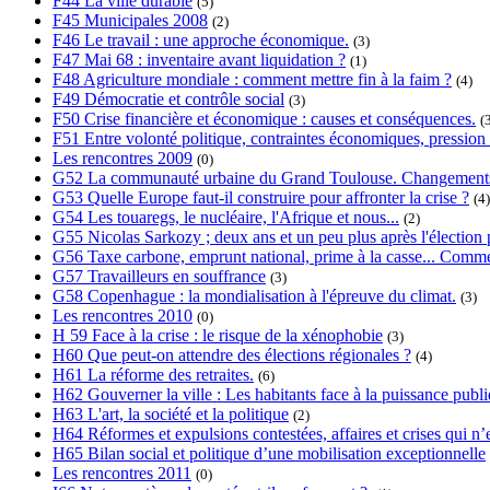
F44 La ville durable
(5)
F45 Municipales 2008
(2)
F46 Le travail : une approche économique.
(3)
F47 Mai 68 : inventaire avant liquidation ?
(1)
F48 Agriculture mondiale : comment mettre fin à la faim ?
(4)
F49 Démocratie et contrôle social
(3)
F50 Crise financière et économique : causes et conséquences.
(
F51 Entre volonté politique, contraintes économiques, pression s
Les rencontres 2009
(0)
G52 La communauté urbaine du Grand Toulouse. Changements, 
G53 Quelle Europe faut-il construire pour affronter la crise ?
(4)
G54 Les touaregs, le nucléaire, l'Afrique et nous...
(2)
G55 Nicolas Sarkozy ; deux ans et un peu plus après l'élection p
G56 Taxe carbone, emprunt national, prime à la casse... Commen
G57 Travailleurs en souffrance
(3)
G58 Copenhague : la mondialisation à l'épreuve du climat.
(3)
Les rencontres 2010
(0)
H 59 Face à la crise : le risque de la xénophobie
(3)
H60 Que peut-on attendre des élections régionales ?
(4)
H61 La réforme des retraites.
(6)
H62 Gouverner la ville : Les habitants face à la puissance publi
H63 L'art, la société et la politique
(2)
H64 Réformes et expulsions contestées, affaires et crises qui n’e
H65 Bilan social et politique d’une mobilisation exceptionnelle
Les rencontres 2011
(0)