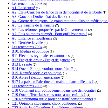
Les rencontres 2003
(0)
A1. La sécurité
(1)
A2. États-Unis: fer de lance de la démocratie et de la liberté
(1)
A3. Gauche / Droite : état des lieux
(1)
A4. Guerre de religions : le grand retour ou illusion médiatique
A5. La gauche de la gauche
(7)
A6. Les réformes proposées par le Gouvernement
(2)
A7. Plus ou moins d'impôt...Pour qui? Pour quoi?
(4)
A8. Enfance en souffrance
(3)
A9. Derrière le voile
(3)
Les rencontres 2004
(0)
B10. Médias et politique
(3)
B11 Elections régionales et cantonales
(3)
B12 Projet de droite / Projet de gauche
(2)
B13 La santé
(2)
B14 Quelle Europe voulons nous faire ?
(3)
B15. Rentrée sociale et politique
(3)
B16 Après l'élection américaine
(2)
B17 La paix en Palestine : demain ou dans mille ans ?
(3)
Les rencontres 2005
(0)
C18 Comment agir politiquement dans une démocratie?
(2)
C19 Quelle Terre laisserons-nous à nos enfants ?
(4)
C20 Référendum sur le projet de traité constitutionnel
(4)
C21 Opinions citoyennes, choix politiques.
(2)
C22 Après le référendum, la politique continue
(3)