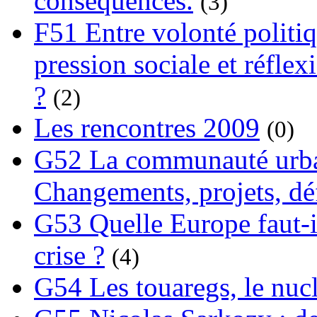
conséquences.
(3)
F51 Entre volonté politi
pression sociale et réflex
?
(2)
Les rencontres 2009
(0)
G52 La communauté urba
Changements, projets, dé
G53 Quelle Europe faut-il
crise ?
(4)
G54 Les touaregs, le nuclé