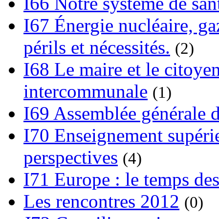
I66 Notre système de sant
I67 Énergie nucléaire, gaz
périls et nécessités.
(2)
I68 Le maire et le citoye
intercommunale
(1)
I69 Assemblée générale d
I70 Enseignement supérieu
perspectives
(4)
I71 Europe : le temps des
Les rencontres 2012
(0)