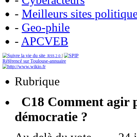
-
Meilleurs sites politiqu
-
Geo-phile
-
APCVEB
|
RSS 2.0
Référencé sur Toulouse-annuaire
Rubrique
C18 Comment agir po
démocratie ?