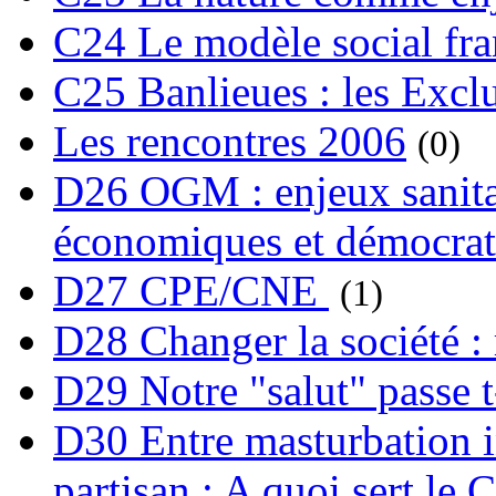
C24 Le modèle social fra
C25 Banlieues : les Excl
Les rencontres 2006
(0)
D26 OGM : enjeux sanita
économiques et démocrat
D27 CPE/CNE
(1)
D28 Changer la société : 
D29 Notre "salut" passe t-
D30 Entre masturbation i
partisan : A quoi sert le 