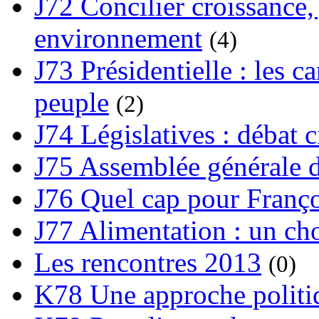
J72 Concilier croissance, 
environnement
(4)
J73 Présidentielle : les ca
peuple
(2)
J74 Législatives : débat 
J75 Assemblée générale d
J76 Quel cap pour Franço
J77 Alimentation : un cho
Les rencontres 2013
(0)
K78 Une approche politiq