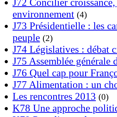
J72 Concilier croissance, 
environnement
(4)
J73 Présidentielle : les ca
peuple
(2)
J74 Législatives : débat 
J75 Assemblée générale d
J76 Quel cap pour Franço
J77 Alimentation : un cho
Les rencontres 2013
(0)
K78 Une approche politiq