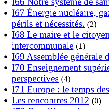
I66 Notre système de sant
I67 Énergie nucléaire, gaz
périls et nécessités.
(2)
I68 Le maire et le citoye
intercommunale
(1)
I69 Assemblée générale d
I70 Enseignement supérieu
perspectives
(4)
I71 Europe : le temps des
Les rencontres 2012
(0)