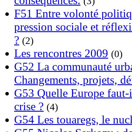
conséquences.
(3)
F51 Entre volonté politi
pression sociale et réflex
?
(2)
Les rencontres 2009
(0)
G52 La communauté urba
Changements, projets, dé
G53 Quelle Europe faut-il
crise ?
(4)
G54 Les touaregs, le nuclé