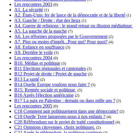
Les rencontres 2003
(0)
A1. La sécurité
(1)
A2. États-Unis: fer de lance de la démocratie et de la liberté
(1)
A3. Gauche / Droite : état des lieux
(1)
A4. Guerre de religions : le grand retour ou illusion médiatique
A5. La gauche de la gauche
(7)
A6. Les réformes proposées par le Gouvernement
(2)
A7. Plus ou moins d'impôt...Pour qui? Pour quoi?
(4)
A8. Enfance en souffrance
(3)
A9. Derrière le voile
(3)
Les rencontres 2004
(0)
B10. Médias et politique
(3)
B11 Elections régionales et cantonales
(3)
B12 Projet de droite / Projet de gauche
(2)
B13 La santé
(2)
B14 Quelle Europe voulons nous faire ?
(3)
B15. Rentrée sociale et politique
(3)
B16 Après l'élection américaine
(2)
B17 La paix en Palestine : demain ou dans mille ans ?
(3)
Les rencontres 2005
(0)
C18 Comment agir politiquement dans une démocratie?
(2)
C19 Quelle Terre laisserons-nous à nos enfants ?
(4)
C20 Référendum sur le projet de traité constitutionnel
(4)
C21 Opinions citoyennes, choix politiques.
(2)
C22 Après le référendum, la politique continue
(3)