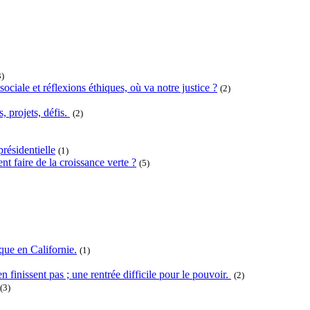
3)
ociale et réflexions éthiques, où va notre justice ?
(2)
projets, défis.
(2)
résidentielle
(1)
t faire de la croissance verte ?
(5)
que en Californie.
(1)
n finissent pas ; une rentrée difficile pour le pouvoir.
(2)
(3)