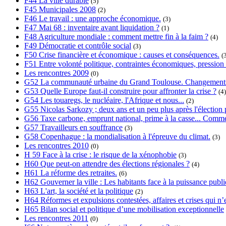
F44 La ville durable
(5)
F45 Municipales 2008
(2)
F46 Le travail : une approche économique.
(3)
F47 Mai 68 : inventaire avant liquidation ?
(1)
F48 Agriculture mondiale : comment mettre fin à la faim ?
(4)
F49 Démocratie et contrôle social
(3)
F50 Crise financière et économique : causes et conséquences.
(
F51 Entre volonté politique, contraintes économiques, pression s
Les rencontres 2009
(0)
G52 La communauté urbaine du Grand Toulouse. Changements, 
G53 Quelle Europe faut-il construire pour affronter la crise ?
(4)
G54 Les touaregs, le nucléaire, l'Afrique et nous...
(2)
G55 Nicolas Sarkozy ; deux ans et un peu plus après l'élection p
G56 Taxe carbone, emprunt national, prime à la casse... Commen
G57 Travailleurs en souffrance
(3)
G58 Copenhague : la mondialisation à l'épreuve du climat.
(3)
Les rencontres 2010
(0)
H 59 Face à la crise : le risque de la xénophobie
(3)
H60 Que peut-on attendre des élections régionales ?
(4)
H61 La réforme des retraites.
(6)
H62 Gouverner la ville : Les habitants face à la puissance publi
H63 L'art, la société et la politique
(2)
H64 Réformes et expulsions contestées, affaires et crises qui n’e
H65 Bilan social et politique d’une mobilisation exceptionnelle
Les rencontres 2011
(0)