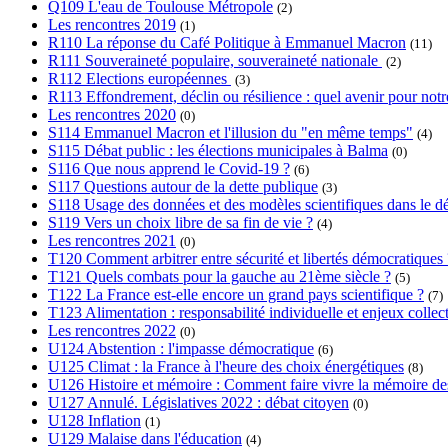
Q109 L'eau de Toulouse Métropole
(2)
Les rencontres 2019
(1)
R110 La réponse du Café Politique à Emmanuel Macron
(11)
R111 Souveraineté populaire, souveraineté nationale
(2)
R112 Elections européennes
(3)
R113 Effondrement, déclin ou résilience : quel avenir pour notre
Les rencontres 2020
(0)
S114 Emmanuel Macron et l'illusion du "en même temps"
(4)
S115 Débat public : les élections municipales à Balma
(0)
S116 Que nous apprend le Covid-19 ?
(6)
S117 Questions autour de la dette publique
(3)
S118 Usage des données et des modèles scientifiques dans le dé
S119 Vers un choix libre de sa fin de vie ?
(4)
Les rencontres 2021
(0)
T120 Comment arbitrer entre sécurité et libertés démocratiques 
T121 Quels combats pour la gauche au 21ème siècle ?
(5)
T122 La France est-elle encore un grand pays scientifique ?
(7)
T123 Alimentation : responsabilité individuelle et enjeux collect
Les rencontres 2022
(0)
U124 Abstention : l'impasse démocratique
(6)
U125 Climat : la France à l'heure des choix énergétiques
(8)
U126 Histoire et mémoire : Comment faire vivre la mémoire des l
U127 Annulé. Législatives 2022 : débat citoyen
(0)
U128 Inflation
(1)
U129 Malaise dans l'éducation
(4)