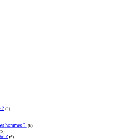
e ?
(2)
u des hommes ?
(6)
(5)
ie ?
(6)