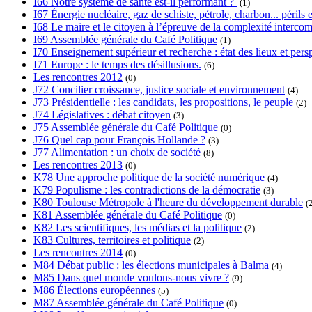
I66 Notre système de santé est-il performant ?
(1)
I67 Énergie nucléaire, gaz de schiste, pétrole, charbon... périls e
I68 Le maire et le citoyen à l’épreuve de la complexité interc
I69 Assemblée générale du Café Politique
(1)
I70 Enseignement supérieur et recherche : état des lieux et pers
I71 Europe : le temps des désillusions.
(6)
Les rencontres 2012
(0)
J72 Concilier croissance, justice sociale et environnement
(4)
J73 Présidentielle : les candidats, les propositions, le peuple
(2)
J74 Législatives : débat citoyen
(3)
J75 Assemblée générale du Café Politique
(0)
J76 Quel cap pour François Hollande ?
(3)
J77 Alimentation : un choix de société
(8)
Les rencontres 2013
(0)
K78 Une approche politique de la société numérique
(4)
K79 Populisme : les contradictions de la démocratie
(3)
K80 Toulouse Métropole à l'heure du développement durable
(
K81 Assemblée générale du Café Politique
(0)
K82 Les scientifiques, les médias et la politique
(2)
K83 Cultures, territoires et politique
(2)
Les rencontres 2014
(0)
M84 Débat public : les élections municipales à Balma
(4)
M85 Dans quel monde voulons-nous vivre ?
(9)
M86 Élections européennes
(5)
M87 Assemblée générale du Café Politique
(0)