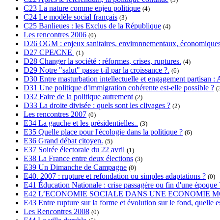
C23 La nature comme enjeu politique
(4)
C24 Le modèle social français
(3)
C25 Banlieues : les Exclus de la République
(4)
Les rencontres 2006
(0)
D26 OGM : enjeux sanitaires, environnementaux, économiques
D27 CPE/CNE
(1)
D28 Changer la société : réformes, crises, ruptures.
(4)
D29 Notre "salut" passe t-il par la croissance ?.
(6)
D30 Entre masturbation intellectuelle et engagement partisan : A
D31 Une politique d'immigration cohérente est-elle possible ?
(
D32 Faire de la politique autrement
(2)
D33 La droite divisée : quels sont les clivages ?
(2)
Les rencontres 2007
(0)
E34 La gauche et les présidentielles..
(3)
E35 Quelle place pour l'écologie dans la politique ?
(6)
E36 Grand débat citoyen.
(5)
E37 Soirée électorale du 22 avril
(1)
E38 La France entre deux élections
(3)
E39 Un Dimanche de Campagne
(0)
E40. 2007 : rupture et refondation ou simples adaptations ?
(0)
E41 Éducation Nationale : crise passagère ou fin d'une époque 
E42 L’ECONOMIE SOCIALE DANS UNE ECONOMIE M
E43 Entre rupture sur la forme et évolution sur le fond, quelle es
Les Rencontres 2008
(0)