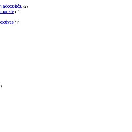
t nécessités.
(2)
ommunale
(1)
pectives
(4)
2)