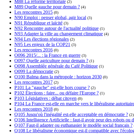
M88 La réforme territoriale
(2)
M89 Quelle gauche pour demain ?
(4)
Les rencontres 2015
(0)
N90 Emploi : penser global, agir local
(3)
N91 République et laïcité
(3)
N92 Rencontre autour de l'actualité politique
(1)
N93 Adapter la ville au changement climatique
(4)
N94 Les élections régionales
(2)
N95 Les enjeux de la COP21
(3)
Les rencontres 2016
(0)
O096 2015/... : la France en guerre
(3)
O097 Quelle agriculture pour demain ?
(1)
O098 Assemblée générale du Café Politique
(1)
O099 La démocratie
(2)
O100 Balma dans la métropole : horizon 2030
(0)
Les rencontres 2017
(2)
P101 La "gauche" est-elle hors course ?
(2)
P102 Élections : faire... ou défaire l'Europe ?
(1)
P103 Législatives : débat citoyen
(0)
P104 La France est-elle en marche vers le libéralisme autoritair
Les rencontres 2018
(0)
Q105 Jusqu'où l'inégalité est-elle acceptable en démocratie ?
(2)
Q106 Intelligence Artificielle : faut-il avoir peur des robots o
Q107 Faut-il adapter ou euthanasier le modèle social français ?
Q108 Le libéralisme économique est-il compatible avec l'écolog