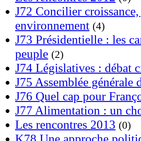
J72 Concilier croissance, 
environnement
(4)
J73 Présidentielle : les ca
peuple
(2)
J74 Législatives : débat 
J75 Assemblée générale d
J76 Quel cap pour Franço
J77 Alimentation : un cho
Les rencontres 2013
(0)
K78 Une approche politiq