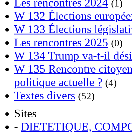
Les rencontres 2024
(1)
W 132 Élections europée
W 133 Élections législat
Les rencontres 2025
(0)
W 134 Trump va-t-il dési
W 135 Rencontre citoyenn
politique actuelle ?
(4)
Textes divers
(52)
Sites
-
DIETETIQUE, COM