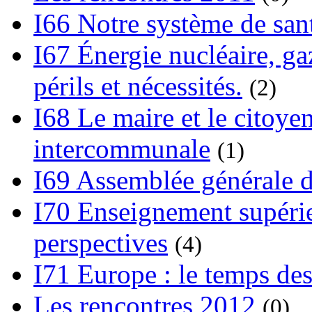
I66 Notre système de sant
I67 Énergie nucléaire, gaz
périls et nécessités.
(2)
I68 Le maire et le citoye
intercommunale
(1)
I69 Assemblée générale d
I70 Enseignement supérieu
perspectives
(4)
I71 Europe : le temps des
Les rencontres 2012
(0)