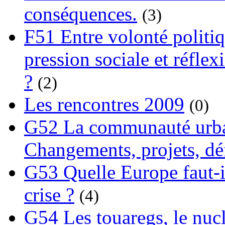
conséquences.
(3)
F51 Entre volonté politi
pression sociale et réflex
?
(2)
Les rencontres 2009
(0)
G52 La communauté urba
Changements, projets, dé
G53 Quelle Europe faut-il
crise ?
(4)
G54 Les touaregs, le nuclé