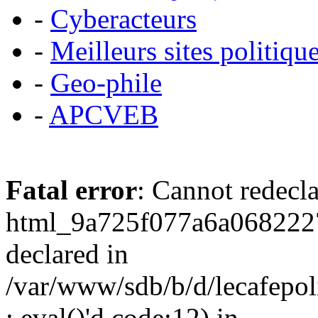
-
Cyberacteurs
-
Meilleurs sites politiqu
-
Geo-phile
-
APCVEB
Fatal error
: Cannot redecl
html_9a725f077a6a0682227
declared in
/var/www/sdb/b/d/lecafepol
: eval()'d code:12) in