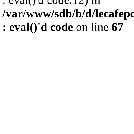
/var/www/sdb/b/d/lecafepo
: eval()'d code
on line
67