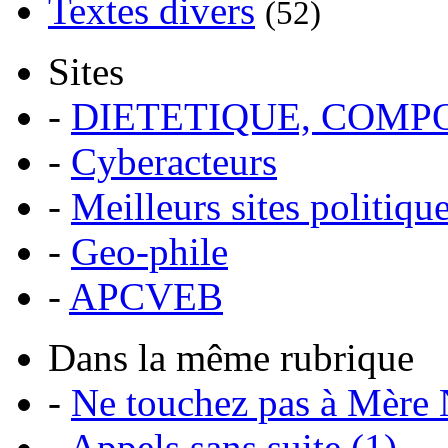
Textes divers
(52)
Sites
-
DIETETIQUE, COM
-
Cyberacteurs
-
Meilleurs sites politiqu
-
Geo-phile
-
APCVEB
Dans la même rubrique
-
Ne touchez pas à Mère N
-
Appels sans suite (1)