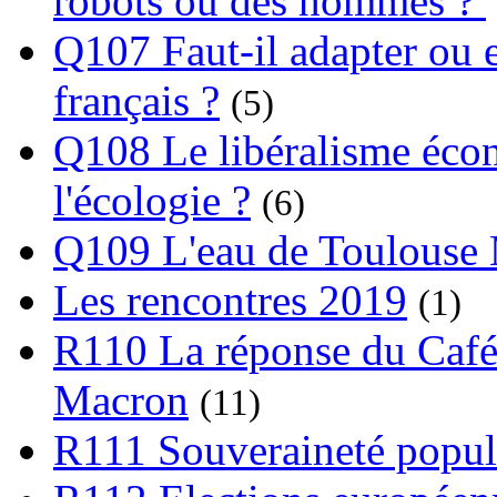
robots ou des hommes ?
Q107 Faut-il adapter ou e
français ?
(5)
Q108 Le libéralisme écon
l'écologie ?
(6)
Q109 L'eau de Toulouse
Les rencontres 2019
(1)
R110 La réponse du Café
Macron
(11)
R111 Souveraineté popula