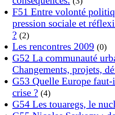
conséquences.
(3)
F51 Entre volonté politi
pression sociale et réflex
?
(2)
Les rencontres 2009
(0)
G52 La communauté urba
Changements, projets, dé
G53 Quelle Europe faut-il
crise ?
(4)
G54 Les touaregs, le nuclé