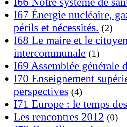
I66 Notre système de sant
I67 Énergie nucléaire, gaz
périls et nécessités.
(2)
I68 Le maire et le citoye
intercommunale
(1)
I69 Assemblée générale d
I70 Enseignement supérieu
perspectives
(4)
I71 Europe : le temps des
Les rencontres 2012
(0)