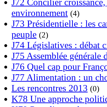
J72 Concilier croissance, 
environnement
(4)
J73 Présidentielle : les ca
peuple
(2)
J74 Législatives : débat 
J75 Assemblée générale d
J76 Quel cap pour Franço
J77 Alimentation : un cho
Les rencontres 2013
(0)
K78 Une approche politiq