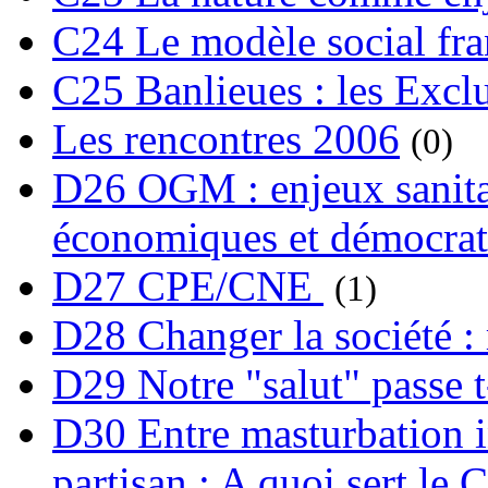
C24 Le modèle social fra
C25 Banlieues : les Excl
Les rencontres 2006
(0)
D26 OGM : enjeux sanita
économiques et démocrat
D27 CPE/CNE
(1)
D28 Changer la société : 
D29 Notre "salut" passe t-
D30 Entre masturbation i
partisan : A quoi sert le 