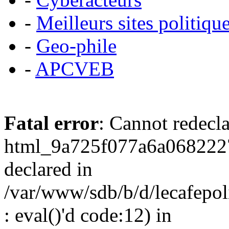
-
Meilleurs sites politiqu
-
Geo-phile
-
APCVEB
Fatal error
: Cannot redecl
html_9a725f077a6a0682227
declared in
/var/www/sdb/b/d/lecafepol
: eval()'d code:12) in