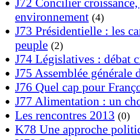
J72 Concilier croissance, 
environnement
(4)
J73 Présidentielle : les ca
peuple
(2)
J74 Législatives : débat 
J75 Assemblée générale d
J76 Quel cap pour Franço
J77 Alimentation : un cho
Les rencontres 2013
(0)
K78 Une approche politiq