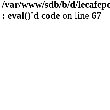
/var/www/sdb/b/d/lecafepo
: eval()'d code
on line
67