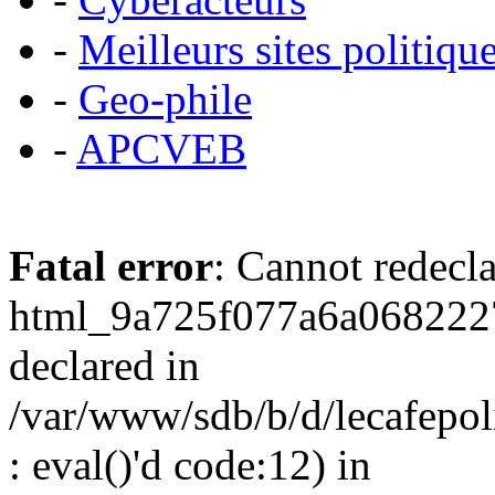
-
Meilleurs sites politiqu
-
Geo-phile
-
APCVEB
Fatal error
: Cannot redecl
html_9a725f077a6a0682227
declared in
/var/www/sdb/b/d/lecafepol
: eval()'d code:12) in