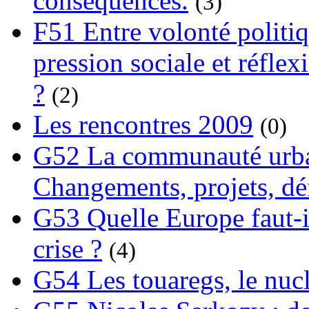
conséquences.
(3)
F51 Entre volonté politi
pression sociale et réflex
?
(2)
Les rencontres 2009
(0)
G52 La communauté urba
Changements, projets, dé
G53 Quelle Europe faut-il
crise ?
(4)
G54 Les touaregs, le nuclé