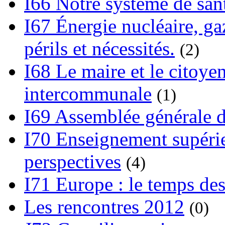
I66 Notre système de sant
I67 Énergie nucléaire, gaz
périls et nécessités.
(2)
I68 Le maire et le citoye
intercommunale
(1)
I69 Assemblée générale d
I70 Enseignement supérieu
perspectives
(4)
I71 Europe : le temps des
Les rencontres 2012
(0)