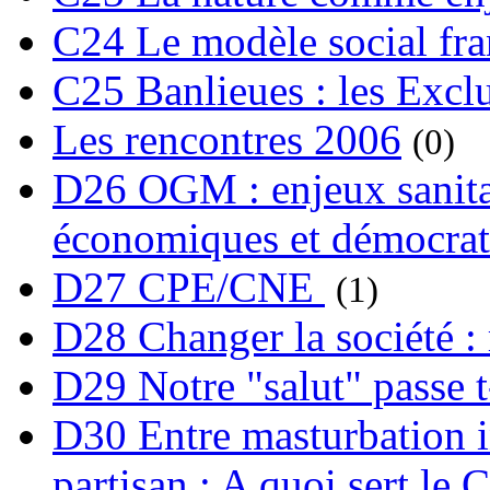
C24 Le modèle social fra
C25 Banlieues : les Excl
Les rencontres 2006
(0)
D26 OGM : enjeux sanita
économiques et démocrat
D27 CPE/CNE
(1)
D28 Changer la société : 
D29 Notre "salut" passe t-
D30 Entre masturbation i
partisan : A quoi sert le 