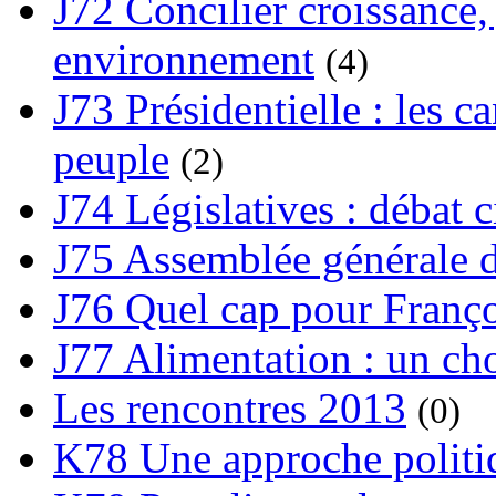
J72 Concilier croissance, 
environnement
(4)
J73 Présidentielle : les ca
peuple
(2)
J74 Législatives : débat 
J75 Assemblée générale d
J76 Quel cap pour Franço
J77 Alimentation : un cho
Les rencontres 2013
(0)
K78 Une approche politiq