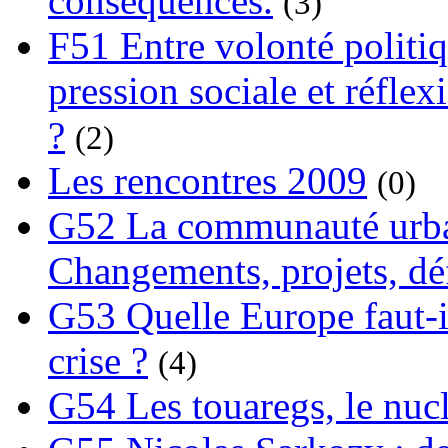
conséquences.
(3)
F51 Entre volonté politi
pression sociale et réflex
?
(2)
Les rencontres 2009
(0)
G52 La communauté urba
Changements, projets, dé
G53 Quelle Europe faut-il
crise ?
(4)
G54 Les touaregs, le nuclé