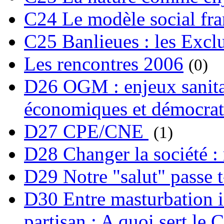
C24 Le modèle social fra
C25 Banlieues : les Excl
Les rencontres 2006
(0)
D26 OGM : enjeux sanita
économiques et démocrat
D27 CPE/CNE
(1)
D28 Changer la société : 
D29 Notre "salut" passe t-
D30 Entre masturbation i
partisan : A quoi sert le 