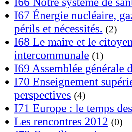
I66 Notre système de sant
I67 Énergie nucléaire, gaz
périls et nécessités.
(2)
I68 Le maire et le citoye
intercommunale
(1)
I69 Assemblée générale d
I70 Enseignement supérieu
perspectives
(4)
I71 Europe : le temps des
Les rencontres 2012
(0)