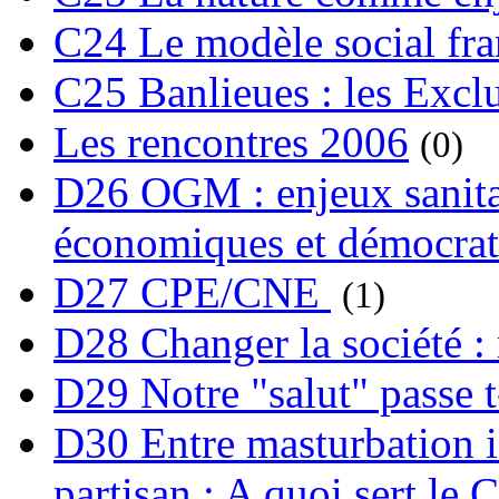
C24 Le modèle social fra
C25 Banlieues : les Excl
Les rencontres 2006
(0)
D26 OGM : enjeux sanita
économiques et démocrat
D27 CPE/CNE
(1)
D28 Changer la société : 
D29 Notre "salut" passe t-
D30 Entre masturbation i
partisan : A quoi sert le 