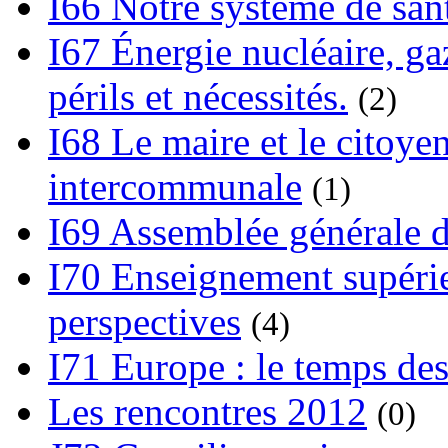
I66 Notre système de sant
I67 Énergie nucléaire, gaz
périls et nécessités.
(2)
I68 Le maire et le citoye
intercommunale
(1)
I69 Assemblée générale d
I70 Enseignement supérieu
perspectives
(4)
I71 Europe : le temps des
Les rencontres 2012
(0)