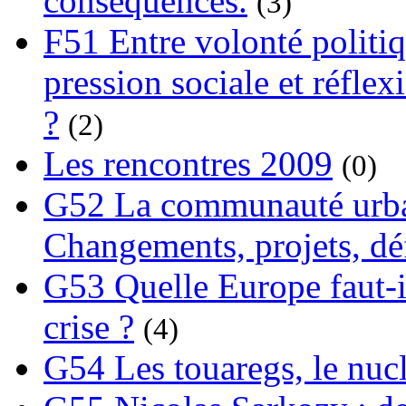
conséquences.
(3)
F51 Entre volonté politi
pression sociale et réflex
?
(2)
Les rencontres 2009
(0)
G52 La communauté urba
Changements, projets, dé
G53 Quelle Europe faut-il
crise ?
(4)
G54 Les touaregs, le nuclé