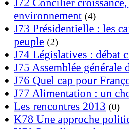
J72 Concilier croissance, 
environnement
(4)
J73 Présidentielle : les ca
peuple
(2)
J74 Législatives : débat 
J75 Assemblée générale d
J76 Quel cap pour Franço
J77 Alimentation : un cho
Les rencontres 2013
(0)
K78 Une approche politiq