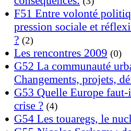
conséquences.
(3)
F51 Entre volonté politi
pression sociale et réflex
?
(2)
Les rencontres 2009
(0)
G52 La communauté urba
Changements, projets, dé
G53 Quelle Europe faut-il
crise ?
(4)
G54 Les touaregs, le nuclé