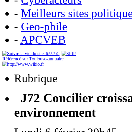
-
Meilleurs sites politiqu
-
Geo-phile
-
APCVEB
|
RSS 2.0
Référencé sur Toulouse-annuaire
Rubrique
J72 Concilier croissan
environnement