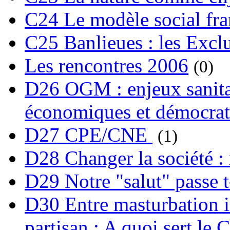
C24 Le modèle social fra
C25 Banlieues : les Excl
Les rencontres 2006
(0)
D26 OGM : enjeux sanita
économiques et démocrat
D27 CPE/CNE
(1)
D28 Changer la société : 
D29 Notre "salut" passe t-
D30 Entre masturbation i
partisan : A quoi sert le 