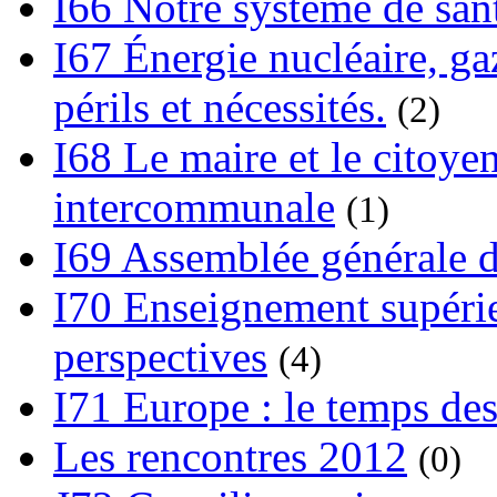
I66 Notre système de sant
I67 Énergie nucléaire, gaz
périls et nécessités.
(2)
I68 Le maire et le citoye
intercommunale
(1)
I69 Assemblée générale d
I70 Enseignement supérieu
perspectives
(4)
I71 Europe : le temps des
Les rencontres 2012
(0)