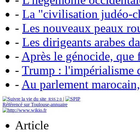
-
La "civilisation judéo-c
-
Les nouveaux peaux ro
-
Les dirigeants arabes dan
-
Après le génocide, que fa
-
Trump : l'impérialisme d
-
Au parlement marocain,
|
RSS 2.0
Référencé sur Toulouse-annuaire
Article