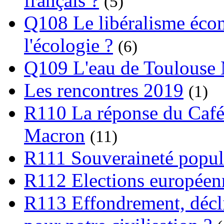
français ?
(5)
Q108 Le libéralisme écon
l'écologie ?
(6)
Q109 L'eau de Toulouse
Les rencontres 2019
(1)
R110 La réponse du Café
Macron
(11)
R111 Souveraineté popula
R112 Elections europée
R113 Effondrement, déclin