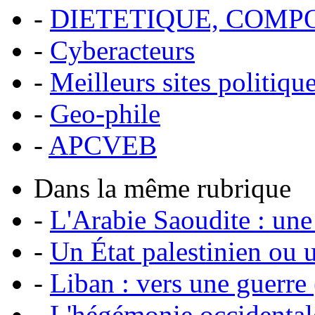
-
DIETETIQUE, COM
-
Cyberacteurs
-
Meilleurs sites politiqu
-
Geo-phile
-
APCVEB
Dans la même rubrique
-
L'Arabie Saoudite : une
-
Un État palestinien ou u
-
Liban : vers une guerre (
-
L'hégémonie occidentale