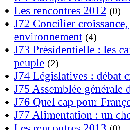
Les rencontres 2012
(0)
J72 Concilier croissance, 
environnement
(4)
J73 Présidentielle : les ca
peuple
(2)
J74 Législatives : débat 
J75 Assemblée générale d
J76 Quel cap pour Franço
J77 Alimentation : un cho
Les rencontres 2013
(0)