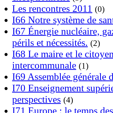
Les rencontres 2011
(0)
I66 Notre système de sant
I67 Énergie nucléaire, gaz
périls et nécessités.
(2)
I68 Le maire et le citoye
intercommunale
(1)
I69 Assemblée générale d
I70 Enseignement supérieu
perspectives
(4)
I71 Europe : le temps des