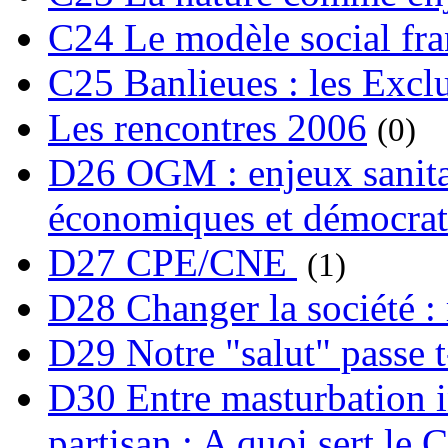
C24 Le modèle social fra
C25 Banlieues : les Excl
Les rencontres 2006
(0)
D26 OGM : enjeux sanita
économiques et démocrat
D27 CPE/CNE
(1)
D28 Changer la société : 
D29 Notre "salut" passe t-
D30 Entre masturbation i
partisan : A quoi sert le 