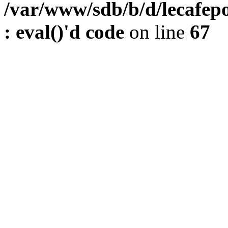
/var/www/sdb/b/d/lecafepo
: eval()'d code
on line
67