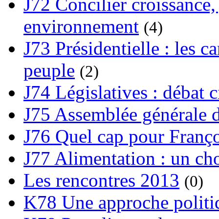
J72 Concilier croissance, 
environnement
(4)
J73 Présidentielle : les ca
peuple
(2)
J74 Législatives : débat 
J75 Assemblée générale d
J76 Quel cap pour Franço
J77 Alimentation : un cho
Les rencontres 2013
(0)
K78 Une approche politiq