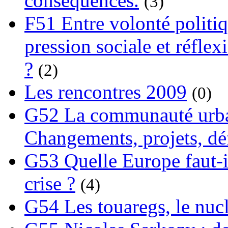
conséquences.
(3)
F51 Entre volonté politi
pression sociale et réflex
?
(2)
Les rencontres 2009
(0)
G52 La communauté urba
Changements, projets, dé
G53 Quelle Europe faut-il
crise ?
(4)
G54 Les touaregs, le nuclé