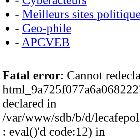
-
Meilleurs sites politiqu
-
Geo-phile
-
APCVEB
Fatal error
: Cannot redecl
html_9a725f077a6a0682227
declared in
/var/www/sdb/b/d/lecafepol
: eval()'d code:12) in