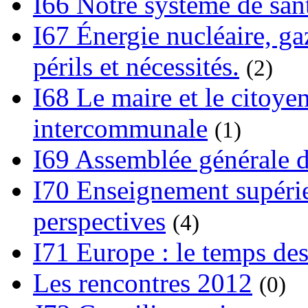
I66 Notre système de sant
I67 Énergie nucléaire, gaz
périls et nécessités.
(2)
I68 Le maire et le citoye
intercommunale
(1)
I69 Assemblée générale d
I70 Enseignement supérieu
perspectives
(4)
I71 Europe : le temps des
Les rencontres 2012
(0)