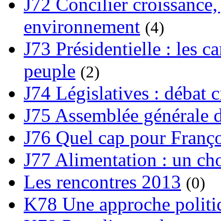
J72 Concilier croissance, 
environnement
(4)
J73 Présidentielle : les ca
peuple
(2)
J74 Législatives : débat 
J75 Assemblée générale d
J76 Quel cap pour Franço
J77 Alimentation : un cho
Les rencontres 2013
(0)
K78 Une approche politiq