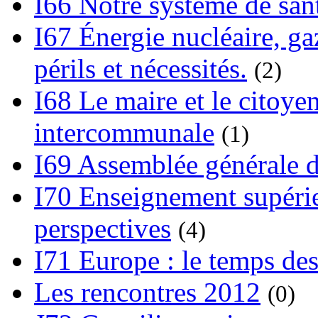
I66 Notre système de sant
I67 Énergie nucléaire, gaz
périls et nécessités.
(2)
I68 Le maire et le citoye
intercommunale
(1)
I69 Assemblée générale d
I70 Enseignement supérieu
perspectives
(4)
I71 Europe : le temps des
Les rencontres 2012
(0)