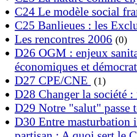
C24 Le modèle social fra
C25 Banlieues : les Excl
Les rencontres 2006
(0)
D26 OGM : enjeux sanita
économiques et démocrat
D27 CPE/CNE
(1)
D28 Changer la société : 
D29 Notre "salut" passe t-
D30 Entre masturbation i
partisan : A quoi sert le 