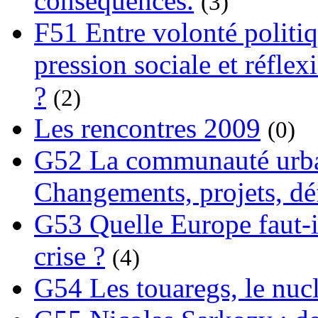
conséquences.
(3)
F51 Entre volonté politi
pression sociale et réflex
?
(2)
Les rencontres 2009
(0)
G52 La communauté urba
Changements, projets, dé
G53 Quelle Europe faut-il
crise ?
(4)
G54 Les touaregs, le nuclé