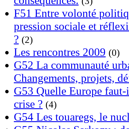
conséquences.
(3)
F51 Entre volonté politi
pression sociale et réflex
?
(2)
Les rencontres 2009
(0)
G52 La communauté urba
Changements, projets, dé
G53 Quelle Europe faut-il
crise ?
(4)
G54 Les touaregs, le nuclé