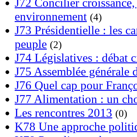
J72 Concilier croissance, 
environnement
(4)
J73 Présidentielle : les ca
peuple
(2)
J74 Législatives : débat 
J75 Assemblée générale d
J76 Quel cap pour Franço
J77 Alimentation : un cho
Les rencontres 2013
(0)
K78 Une approche politiq