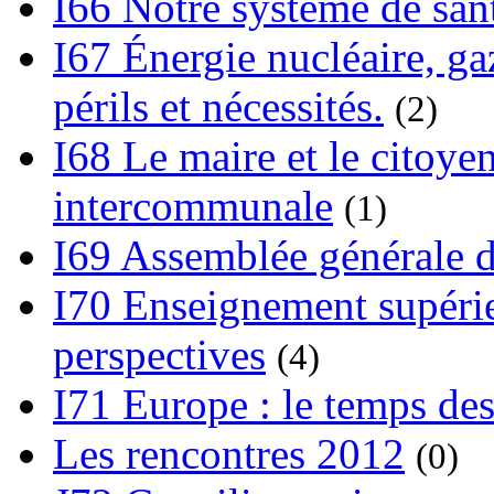
I66 Notre système de sant
I67 Énergie nucléaire, gaz
périls et nécessités.
(2)
I68 Le maire et le citoye
intercommunale
(1)
I69 Assemblée générale d
I70 Enseignement supérieu
perspectives
(4)
I71 Europe : le temps des
Les rencontres 2012
(0)