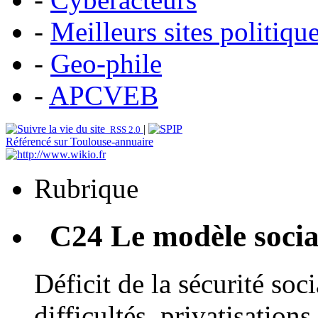
-
Meilleurs sites politiqu
-
Geo-phile
-
APCVEB
|
RSS 2.0
Référencé sur Toulouse-annuaire
Rubrique
C24 Le modèle social
Déficit de la sécurité soc
difficultés, privatisation