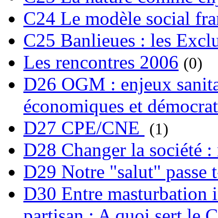
C24 Le modèle social fra
C25 Banlieues : les Excl
Les rencontres 2006
(0)
D26 OGM : enjeux sanita
économiques et démocrat
D27 CPE/CNE
(1)
D28 Changer la société : 
D29 Notre "salut" passe t-
D30 Entre masturbation i
partisan : A quoi sert le 