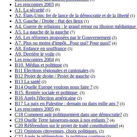
Les rencontres 2003
(0)
A1. La sécurité
(1)
A2. États-Unis: fer de lance de la démocratie et de la liberté
(1)
A3. Gauche / Droite : état des lieux
(1)
A4. Guerre de religions : le grand retour ou illusion médiatique
A5. La gauche de la gauche
(7)
A6. Les réformes proposées par le Gouvernement
(2)
A7. Plus ou moins d'impôt...Pour qui? Pour quoi?
(4)
A8. Enfance en souffrance
(3)
A9. Derrière le voile
(3)
Les rencontres 2004
(0)
B10. Médias et politique
(3)
B11 Elections régionales et cantonales
(3)
B12 Projet de droite / Projet de gauche
(2)
B13 La santé
(2)
B14 Quelle Europe voulons nous faire ?
(3)
B15. Rentrée sociale et politique
(3)
B16 Après l'élection américaine
(2)
B17 La paix en Palestine : demain ou dans mille ans ?
(3)
Les rencontres 2005
(0)
C18 Comment agir politiquement dans une démocratie?
(2)
C19 Quelle Terre laisserons-nous à nos enfants ?
(4)
C20 Référendum sur le projet de traité constitutionnel
(4)
C21 Opinions citoyennes, choix politiques.
(2)
C22 Après le référendum, la politique continue
(3)