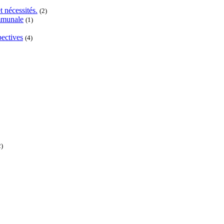
t nécessités.
(2)
ommunale
(1)
pectives
(4)
2)