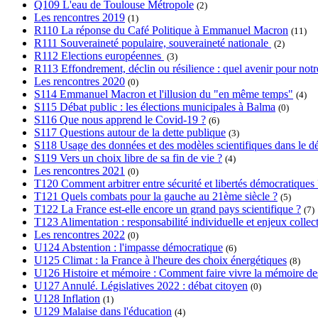
Q109 L'eau de Toulouse Métropole
(2)
Les rencontres 2019
(1)
R110 La réponse du Café Politique à Emmanuel Macron
(11)
R111 Souveraineté populaire, souveraineté nationale
(2)
R112 Elections européennes
(3)
R113 Effondrement, déclin ou résilience : quel avenir pour notre
Les rencontres 2020
(0)
S114 Emmanuel Macron et l'illusion du "en même temps"
(4)
S115 Débat public : les élections municipales à Balma
(0)
S116 Que nous apprend le Covid-19 ?
(6)
S117 Questions autour de la dette publique
(3)
S118 Usage des données et des modèles scientifiques dans le dé
S119 Vers un choix libre de sa fin de vie ?
(4)
Les rencontres 2021
(0)
T120 Comment arbitrer entre sécurité et libertés démocratiques 
T121 Quels combats pour la gauche au 21ème siècle ?
(5)
T122 La France est-elle encore un grand pays scientifique ?
(7)
T123 Alimentation : responsabilité individuelle et enjeux collect
Les rencontres 2022
(0)
U124 Abstention : l'impasse démocratique
(6)
U125 Climat : la France à l'heure des choix énergétiques
(8)
U126 Histoire et mémoire : Comment faire vivre la mémoire des l
U127 Annulé. Législatives 2022 : débat citoyen
(0)
U128 Inflation
(1)
U129 Malaise dans l'éducation
(4)