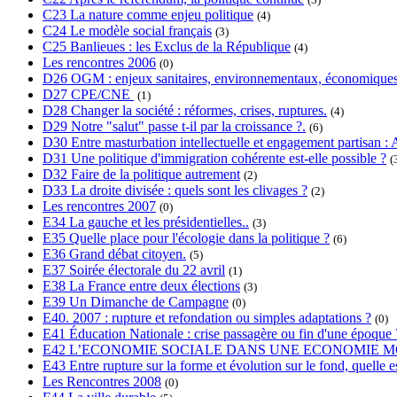
C23 La nature comme enjeu politique
(4)
C24 Le modèle social français
(3)
C25 Banlieues : les Exclus de la République
(4)
Les rencontres 2006
(0)
D26 OGM : enjeux sanitaires, environnementaux, économiques
D27 CPE/CNE
(1)
D28 Changer la société : réformes, crises, ruptures.
(4)
D29 Notre "salut" passe t-il par la croissance ?.
(6)
D30 Entre masturbation intellectuelle et engagement partisan : A
D31 Une politique d'immigration cohérente est-elle possible ?
(
D32 Faire de la politique autrement
(2)
D33 La droite divisée : quels sont les clivages ?
(2)
Les rencontres 2007
(0)
E34 La gauche et les présidentielles..
(3)
E35 Quelle place pour l'écologie dans la politique ?
(6)
E36 Grand débat citoyen.
(5)
E37 Soirée électorale du 22 avril
(1)
E38 La France entre deux élections
(3)
E39 Un Dimanche de Campagne
(0)
E40. 2007 : rupture et refondation ou simples adaptations ?
(0)
E41 Éducation Nationale : crise passagère ou fin d'une époque 
E42 L’ECONOMIE SOCIALE DANS UNE ECONOMIE M
E43 Entre rupture sur la forme et évolution sur le fond, quelle es
Les Rencontres 2008
(0)