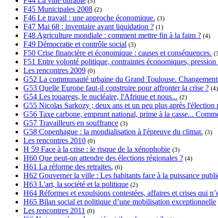
F44 La ville durable
(5)
F45 Municipales 2008
(2)
F46 Le travail : une approche économique.
(3)
F47 Mai 68 : inventaire avant liquidation ?
(1)
F48 Agriculture mondiale : comment mettre fin à la faim ?
(4)
F49 Démocratie et contrôle social
(3)
F50 Crise financière et économique : causes et conséquences.
(
F51 Entre volonté politique, contraintes économiques, pression s
Les rencontres 2009
(0)
G52 La communauté urbaine du Grand Toulouse. Changements, 
G53 Quelle Europe faut-il construire pour affronter la crise ?
(4)
G54 Les touaregs, le nucléaire, l'Afrique et nous...
(2)
G55 Nicolas Sarkozy ; deux ans et un peu plus après l'élection p
G56 Taxe carbone, emprunt national, prime à la casse... Commen
G57 Travailleurs en souffrance
(3)
G58 Copenhague : la mondialisation à l'épreuve du climat.
(3)
Les rencontres 2010
(0)
H 59 Face à la crise : le risque de la xénophobie
(3)
H60 Que peut-on attendre des élections régionales ?
(4)
H61 La réforme des retraites.
(6)
H62 Gouverner la ville : Les habitants face à la puissance publi
H63 L'art, la société et la politique
(2)
H64 Réformes et expulsions contestées, affaires et crises qui n’e
H65 Bilan social et politique d’une mobilisation exceptionnelle
Les rencontres 2011
(0)