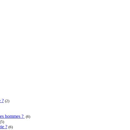
e ?
(2)
u des hommes ?
(6)
(5)
ie ?
(6)