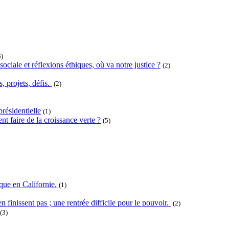
3)
ociale et réflexions éthiques, où va notre justice ?
(2)
projets, défis.
(2)
résidentielle
(1)
t faire de la croissance verte ?
(5)
que en Californie.
(1)
n finissent pas ; une rentrée difficile pour le pouvoir.
(2)
(3)