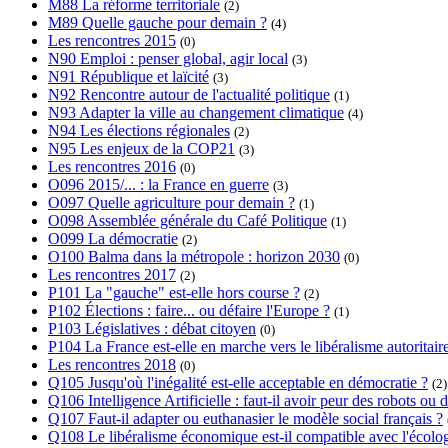
M88 La réforme territoriale
(2)
M89 Quelle gauche pour demain ?
(4)
Les rencontres 2015
(0)
N90 Emploi : penser global, agir local
(3)
N91 République et laïcité
(3)
N92 Rencontre autour de l'actualité politique
(1)
N93 Adapter la ville au changement climatique
(4)
N94 Les élections régionales
(2)
N95 Les enjeux de la COP21
(3)
Les rencontres 2016
(0)
O096 2015/... : la France en guerre
(3)
O097 Quelle agriculture pour demain ?
(1)
O098 Assemblée générale du Café Politique
(1)
O099 La démocratie
(2)
O100 Balma dans la métropole : horizon 2030
(0)
Les rencontres 2017
(2)
P101 La "gauche" est-elle hors course ?
(2)
P102 Élections : faire... ou défaire l'Europe ?
(1)
P103 Législatives : débat citoyen
(0)
P104 La France est-elle en marche vers le libéralisme autoritair
Les rencontres 2018
(0)
Q105 Jusqu'où l'inégalité est-elle acceptable en démocratie ?
(2)
Q106 Intelligence Artificielle : faut-il avoir peur des robots o
Q107 Faut-il adapter ou euthanasier le modèle social français ?
Q108 Le libéralisme économique est-il compatible avec l'écolog