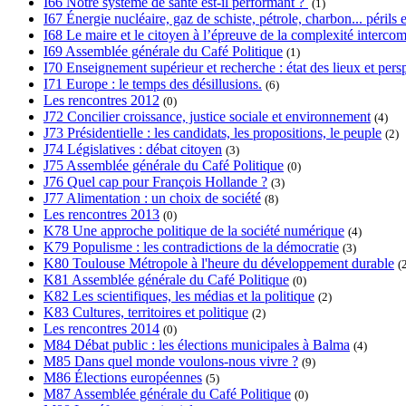
I66 Notre système de santé est-il performant ?
(1)
I67 Énergie nucléaire, gaz de schiste, pétrole, charbon... périls e
I68 Le maire et le citoyen à l’épreuve de la complexité interc
I69 Assemblée générale du Café Politique
(1)
I70 Enseignement supérieur et recherche : état des lieux et pers
I71 Europe : le temps des désillusions.
(6)
Les rencontres 2012
(0)
J72 Concilier croissance, justice sociale et environnement
(4)
J73 Présidentielle : les candidats, les propositions, le peuple
(2)
J74 Législatives : débat citoyen
(3)
J75 Assemblée générale du Café Politique
(0)
J76 Quel cap pour François Hollande ?
(3)
J77 Alimentation : un choix de société
(8)
Les rencontres 2013
(0)
K78 Une approche politique de la société numérique
(4)
K79 Populisme : les contradictions de la démocratie
(3)
K80 Toulouse Métropole à l'heure du développement durable
(
K81 Assemblée générale du Café Politique
(0)
K82 Les scientifiques, les médias et la politique
(2)
K83 Cultures, territoires et politique
(2)
Les rencontres 2014
(0)
M84 Débat public : les élections municipales à Balma
(4)
M85 Dans quel monde voulons-nous vivre ?
(9)
M86 Élections européennes
(5)
M87 Assemblée générale du Café Politique
(0)