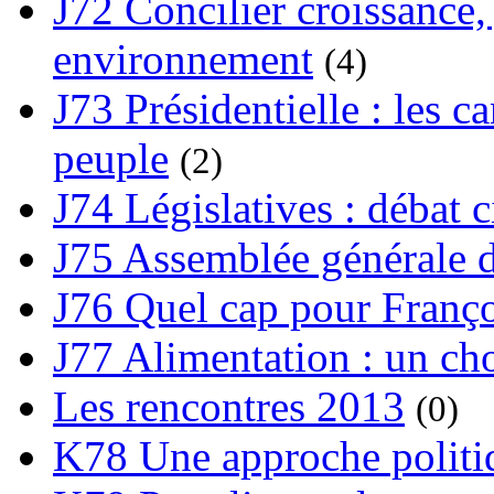
J72 Concilier croissance, 
environnement
(4)
J73 Présidentielle : les ca
peuple
(2)
J74 Législatives : débat 
J75 Assemblée générale d
J76 Quel cap pour Franço
J77 Alimentation : un cho
Les rencontres 2013
(0)
K78 Une approche politiq