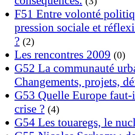
conséquences.
(3)
F51 Entre volonté politi
pression sociale et réflex
?
(2)
Les rencontres 2009
(0)
G52 La communauté urba
Changements, projets, dé
G53 Quelle Europe faut-il
crise ?
(4)
G54 Les touaregs, le nuclé