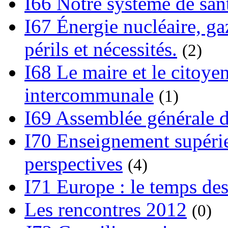
I66 Notre système de sant
I67 Énergie nucléaire, gaz
périls et nécessités.
(2)
I68 Le maire et le citoye
intercommunale
(1)
I69 Assemblée générale d
I70 Enseignement supérieu
perspectives
(4)
I71 Europe : le temps des
Les rencontres 2012
(0)