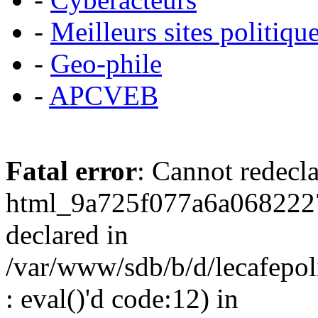
-
Meilleurs sites politiqu
-
Geo-phile
-
APCVEB
Fatal error
: Cannot redecl
html_9a725f077a6a0682227
declared in
/var/www/sdb/b/d/lecafepol
: eval()'d code:12) in