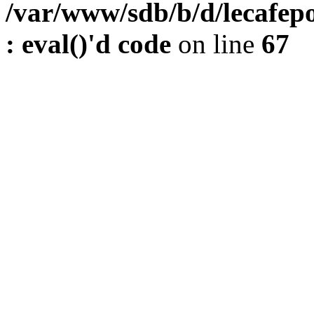
/var/www/sdb/b/d/lecafepo
: eval()'d code
on line
67