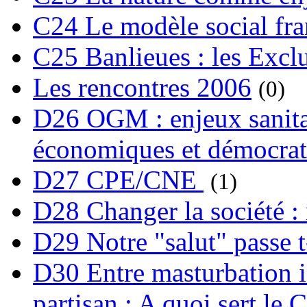
C24 Le modèle social fra
C25 Banlieues : les Excl
Les rencontres 2006
(0)
D26 OGM : enjeux sanita
économiques et démocrat
D27 CPE/CNE
(1)
D28 Changer la société : 
D29 Notre "salut" passe t-
D30 Entre masturbation i
partisan : A quoi sert le 