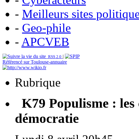
-
Meilleurs sites politiqu
-
Geo-phile
-
APCVEB
|
RSS 2.0
Référencé sur Toulouse-annuaire
Rubrique
K79 Populisme : les c
démocratie