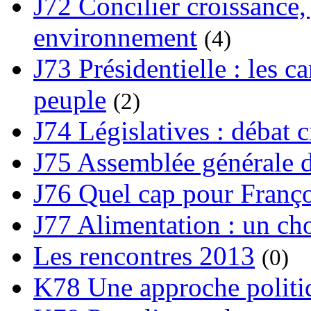
J72 Concilier croissance, 
environnement
(4)
J73 Présidentielle : les ca
peuple
(2)
J74 Législatives : débat 
J75 Assemblée générale d
J76 Quel cap pour Franço
J77 Alimentation : un cho
Les rencontres 2013
(0)
K78 Une approche politiq