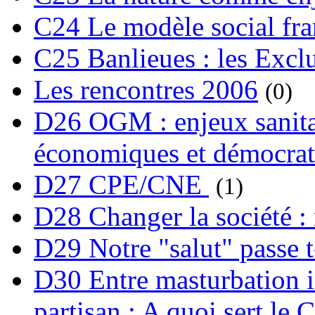
C24 Le modèle social fra
C25 Banlieues : les Excl
Les rencontres 2006
(0)
D26 OGM : enjeux sanita
économiques et démocrat
D27 CPE/CNE
(1)
D28 Changer la société : 
D29 Notre "salut" passe t-
D30 Entre masturbation i
partisan : A quoi sert le 