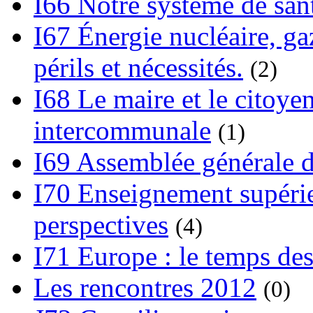
I66 Notre système de sant
I67 Énergie nucléaire, gaz
périls et nécessités.
(2)
I68 Le maire et le citoye
intercommunale
(1)
I69 Assemblée générale d
I70 Enseignement supérieu
perspectives
(4)
I71 Europe : le temps des
Les rencontres 2012
(0)