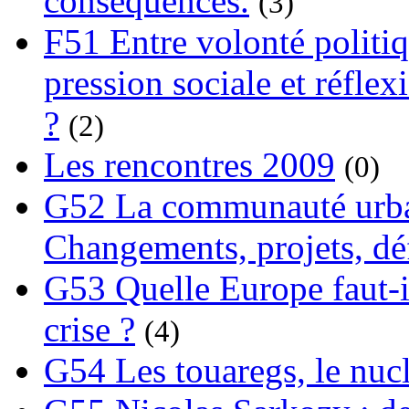
conséquences.
(3)
F51 Entre volonté politi
pression sociale et réflex
?
(2)
Les rencontres 2009
(0)
G52 La communauté urba
Changements, projets, dé
G53 Quelle Europe faut-il
crise ?
(4)
G54 Les touaregs, le nuclé