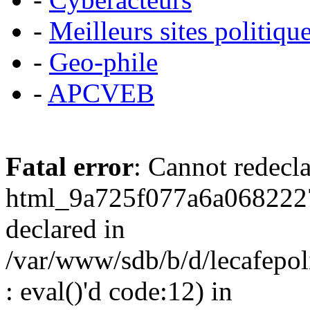
-
Meilleurs sites politiqu
-
Geo-phile
-
APCVEB
Fatal error
: Cannot redecl
html_9a725f077a6a0682227
declared in
/var/www/sdb/b/d/lecafepol
: eval()'d code:12) in