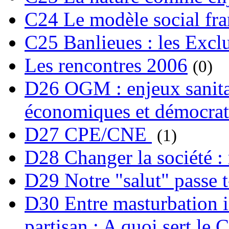
C24 Le modèle social fra
C25 Banlieues : les Excl
Les rencontres 2006
(0)
D26 OGM : enjeux sanita
économiques et démocrat
D27 CPE/CNE
(1)
D28 Changer la société : 
D29 Notre "salut" passe t-
D30 Entre masturbation i
partisan : A quoi sert le 