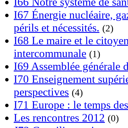
I66 Notre système de sant
I67 Énergie nucléaire, gaz
périls et nécessités.
(2)
I68 Le maire et le citoye
intercommunale
(1)
I69 Assemblée générale d
I70 Enseignement supérieu
perspectives
(4)
I71 Europe : le temps des
Les rencontres 2012
(0)