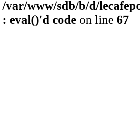
/var/www/sdb/b/d/lecafepo
: eval()'d code
on line
67