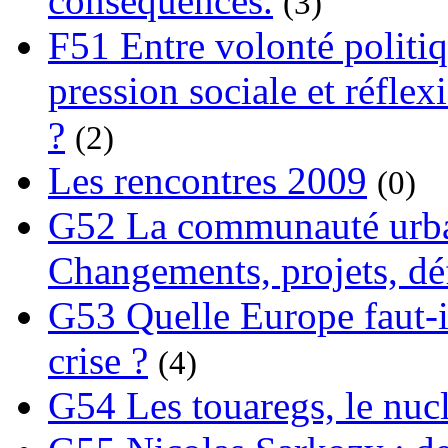
conséquences.
(3)
F51 Entre volonté politi
pression sociale et réflex
?
(2)
Les rencontres 2009
(0)
G52 La communauté urba
Changements, projets, dé
G53 Quelle Europe faut-il
crise ?
(4)
G54 Les touaregs, le nuclé