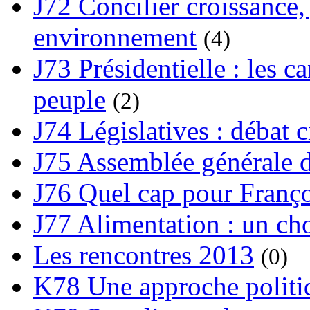
J72 Concilier croissance, 
environnement
(4)
J73 Présidentielle : les ca
peuple
(2)
J74 Législatives : débat 
J75 Assemblée générale d
J76 Quel cap pour Franço
J77 Alimentation : un cho
Les rencontres 2013
(0)
K78 Une approche politiq