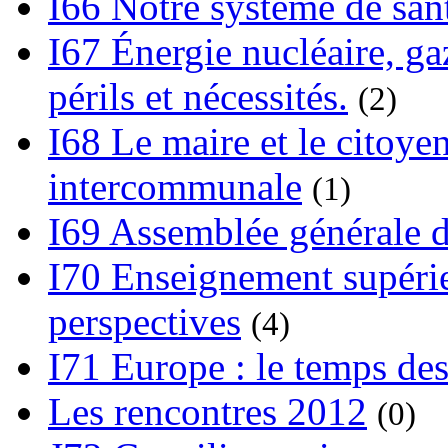
I66 Notre système de sant
I67 Énergie nucléaire, gaz
périls et nécessités.
(2)
I68 Le maire et le citoye
intercommunale
(1)
I69 Assemblée générale d
I70 Enseignement supérieu
perspectives
(4)
I71 Europe : le temps des
Les rencontres 2012
(0)