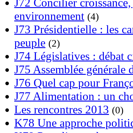
J72 Concilier croissance, 
environnement
(4)
J73 Présidentielle : les ca
peuple
(2)
J74 Législatives : débat 
J75 Assemblée générale d
J76 Quel cap pour Franço
J77 Alimentation : un cho
Les rencontres 2013
(0)
K78 Une approche politiq