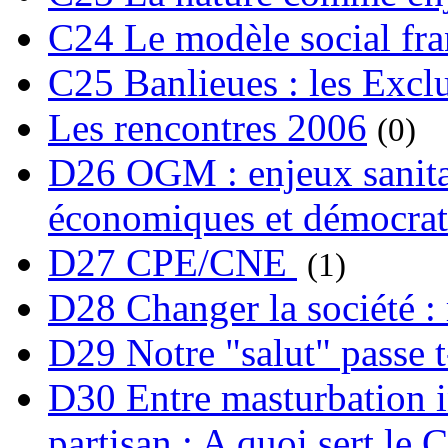
C24 Le modèle social fra
C25 Banlieues : les Excl
Les rencontres 2006
(0)
D26 OGM : enjeux sanita
économiques et démocrat
D27 CPE/CNE
(1)
D28 Changer la société : 
D29 Notre "salut" passe t-
D30 Entre masturbation i
partisan : A quoi sert le 