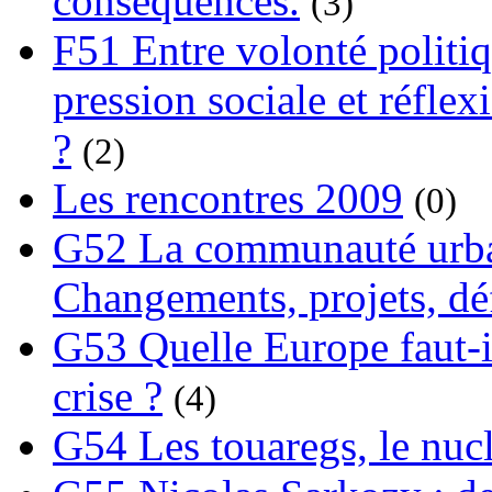
conséquences.
(3)
F51 Entre volonté politi
pression sociale et réflex
?
(2)
Les rencontres 2009
(0)
G52 La communauté urba
Changements, projets, dé
G53 Quelle Europe faut-il
crise ?
(4)
G54 Les touaregs, le nuclé