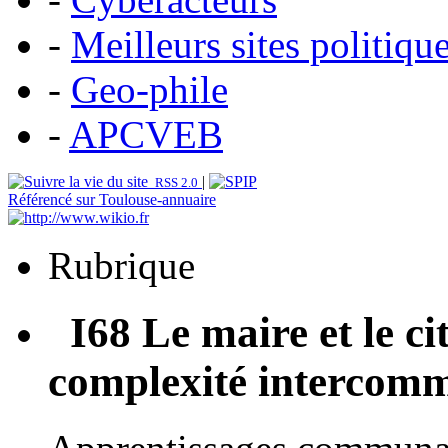
-
Meilleurs sites politiqu
-
Geo-phile
-
APCVEB
|
RSS 2.0
Référencé sur Toulouse-annuaire
Rubrique
I68 Le maire et le ci
complexité intercom