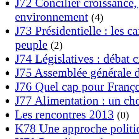
J72 Concilier croissance, 
environnement
(4)
J73 Présidentielle : les ca
peuple
(2)
J74 Législatives : débat 
J75 Assemblée générale d
J76 Quel cap pour Franço
J77 Alimentation : un cho
Les rencontres 2013
(0)
K78 Une approche politiq