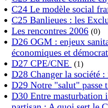
C24 Le modèle social fra
C25 Banlieues : les Excl
Les rencontres 2006
(0)
D26 OGM : enjeux sanita
économiques et démocrat
D27 CPE/CNE
(1)
D28 Changer la société : 
D29 Notre "salut" passe t-
D30 Entre masturbation i
partisan : A quoi sert le 