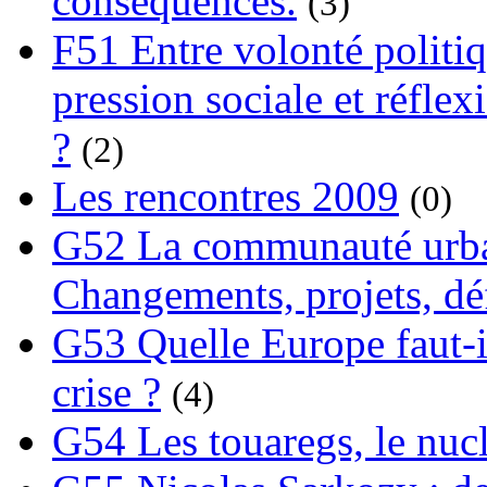
conséquences.
(3)
F51 Entre volonté politi
pression sociale et réflex
?
(2)
Les rencontres 2009
(0)
G52 La communauté urba
Changements, projets, dé
G53 Quelle Europe faut-il
crise ?
(4)
G54 Les touaregs, le nuclé