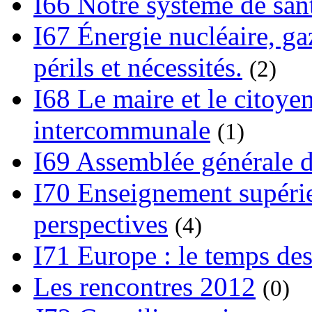
I66 Notre système de sant
I67 Énergie nucléaire, gaz
périls et nécessités.
(2)
I68 Le maire et le citoye
intercommunale
(1)
I69 Assemblée générale d
I70 Enseignement supérieu
perspectives
(4)
I71 Europe : le temps des
Les rencontres 2012
(0)