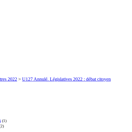
tres 2022
>
U127 Annulé. Législatives 2022 : débat citoyen
s
(1)
(2)