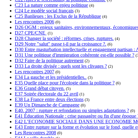
C23 La nature comme enjeu politique
(4)
C24 Le modèle social français
(3)
C25 Banlieues : les Exclus de la République
(4)
Les rencontres 2006
(0)
D26 OGM : enjeux sanitaires, environnementaux, économiques
D27 CPE/CNE
(1)
D28 Changer la société : réformes, crises, ruptures.
(4)
D29 Notre "salut" passe t-il par la croissance ?.
(6)
D30 Entre masturbation intellectuelle et engagement partisan : A
D31 Une politique d'immigration cohérente est-elle possible ?
(
D32 Faire de la politique autrement
(2)
D33 La droite divisée : quels sont les clivages ?
(2)
Les rencontres 2007
(0)
E34 La gauche et les présidentielles..
(3)
E35 Quelle place pour l'écologie dans la politique ?
(6)
E36 Grand débat citoyen.
(5)
E37 Soirée électorale du 22 avril
(1)
E38 La France entre deux élections
(3)
E39 Un Dimanche de Campagne
(0)
E40. 2007 : rupture et refondation ou simples adaptations ?
(0)
E41 Éducation Nationale : crise passagère ou fin d'une époque 
E42 L’ECONOMIE SOCIALE DANS UNE ECONOMIE M
E43 Entre rupture sur la forme et évolution sur le fond, quelle es
Les Rencontres 2008
(0)