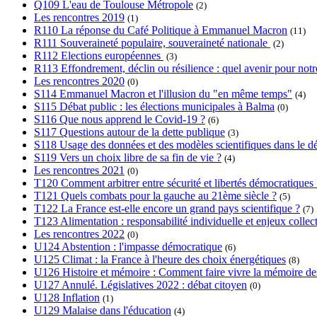
Q109 L'eau de Toulouse Métropole
(2)
Les rencontres 2019
(1)
R110 La réponse du Café Politique à Emmanuel Macron
(11)
R111 Souveraineté populaire, souveraineté nationale
(2)
R112 Elections européennes
(3)
R113 Effondrement, déclin ou résilience : quel avenir pour notre
Les rencontres 2020
(0)
S114 Emmanuel Macron et l'illusion du "en même temps"
(4)
S115 Débat public : les élections municipales à Balma
(0)
S116 Que nous apprend le Covid-19 ?
(6)
S117 Questions autour de la dette publique
(3)
S118 Usage des données et des modèles scientifiques dans le dé
S119 Vers un choix libre de sa fin de vie ?
(4)
Les rencontres 2021
(0)
T120 Comment arbitrer entre sécurité et libertés démocratiques 
T121 Quels combats pour la gauche au 21ème siècle ?
(5)
T122 La France est-elle encore un grand pays scientifique ?
(7)
T123 Alimentation : responsabilité individuelle et enjeux collect
Les rencontres 2022
(0)
U124 Abstention : l'impasse démocratique
(6)
U125 Climat : la France à l'heure des choix énergétiques
(8)
U126 Histoire et mémoire : Comment faire vivre la mémoire des l
U127 Annulé. Législatives 2022 : débat citoyen
(0)
U128 Inflation
(1)
U129 Malaise dans l'éducation
(4)