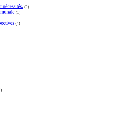
t nécessités.
(2)
ommunale
(1)
pectives
(4)
2)