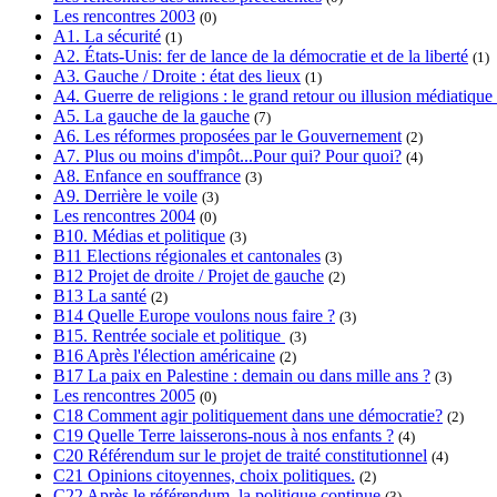
Les rencontres 2003
(0)
A1. La sécurité
(1)
A2. États-Unis: fer de lance de la démocratie et de la liberté
(1)
A3. Gauche / Droite : état des lieux
(1)
A4. Guerre de religions : le grand retour ou illusion médiatique
A5. La gauche de la gauche
(7)
A6. Les réformes proposées par le Gouvernement
(2)
A7. Plus ou moins d'impôt...Pour qui? Pour quoi?
(4)
A8. Enfance en souffrance
(3)
A9. Derrière le voile
(3)
Les rencontres 2004
(0)
B10. Médias et politique
(3)
B11 Elections régionales et cantonales
(3)
B12 Projet de droite / Projet de gauche
(2)
B13 La santé
(2)
B14 Quelle Europe voulons nous faire ?
(3)
B15. Rentrée sociale et politique
(3)
B16 Après l'élection américaine
(2)
B17 La paix en Palestine : demain ou dans mille ans ?
(3)
Les rencontres 2005
(0)
C18 Comment agir politiquement dans une démocratie?
(2)
C19 Quelle Terre laisserons-nous à nos enfants ?
(4)
C20 Référendum sur le projet de traité constitutionnel
(4)
C21 Opinions citoyennes, choix politiques.
(2)
C22 Après le référendum, la politique continue
(3)