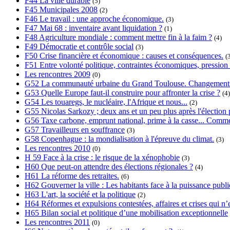
F44 La ville durable
(5)
F45 Municipales 2008
(2)
F46 Le travail : une approche économique.
(3)
F47 Mai 68 : inventaire avant liquidation ?
(1)
F48 Agriculture mondiale : comment mettre fin à la faim ?
(4)
F49 Démocratie et contrôle social
(3)
F50 Crise financière et économique : causes et conséquences.
(
F51 Entre volonté politique, contraintes économiques, pression s
Les rencontres 2009
(0)
G52 La communauté urbaine du Grand Toulouse. Changements, 
G53 Quelle Europe faut-il construire pour affronter la crise ?
(4)
G54 Les touaregs, le nucléaire, l'Afrique et nous...
(2)
G55 Nicolas Sarkozy ; deux ans et un peu plus après l'élection p
G56 Taxe carbone, emprunt national, prime à la casse... Commen
G57 Travailleurs en souffrance
(3)
G58 Copenhague : la mondialisation à l'épreuve du climat.
(3)
Les rencontres 2010
(0)
H 59 Face à la crise : le risque de la xénophobie
(3)
H60 Que peut-on attendre des élections régionales ?
(4)
H61 La réforme des retraites.
(6)
H62 Gouverner la ville : Les habitants face à la puissance publi
H63 L'art, la société et la politique
(2)
H64 Réformes et expulsions contestées, affaires et crises qui n’e
H65 Bilan social et politique d’une mobilisation exceptionnelle
Les rencontres 2011
(0)