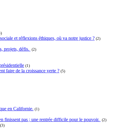
3)
ociale et réflexions éthiques, où va notre justice ?
(2)
projets, défis.
(2)
résidentielle
(1)
t faire de la croissance verte ?
(5)
que en Californie.
(1)
n finissent pas ; une rentrée difficile pour le pouvoir.
(2)
(3)