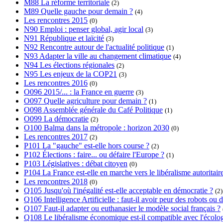
M88 La réforme territoriale
(2)
M89 Quelle gauche pour demain ?
(4)
Les rencontres 2015
(0)
N90 Emploi : penser global, agir local
(3)
N91 République et laïcité
(3)
N92 Rencontre autour de l'actualité politique
(1)
N93 Adapter la ville au changement climatique
(4)
N94 Les élections régionales
(2)
N95 Les enjeux de la COP21
(3)
Les rencontres 2016
(0)
O096 2015/... : la France en guerre
(3)
O097 Quelle agriculture pour demain ?
(1)
O098 Assemblée générale du Café Politique
(1)
O099 La démocratie
(2)
O100 Balma dans la métropole : horizon 2030
(0)
Les rencontres 2017
(2)
P101 La "gauche" est-elle hors course ?
(2)
P102 Élections : faire... ou défaire l'Europe ?
(1)
P103 Législatives : débat citoyen
(0)
P104 La France est-elle en marche vers le libéralisme autoritair
Les rencontres 2018
(0)
Q105 Jusqu'où l'inégalité est-elle acceptable en démocratie ?
(2)
Q106 Intelligence Artificielle : faut-il avoir peur des robots o
Q107 Faut-il adapter ou euthanasier le modèle social français ?
Q108 Le libéralisme économique est-il compatible avec l'écolog