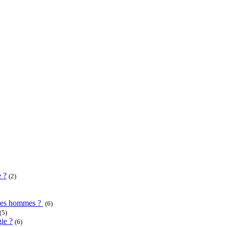
e ?
(2)
u des hommes ?
(6)
(5)
ie ?
(6)