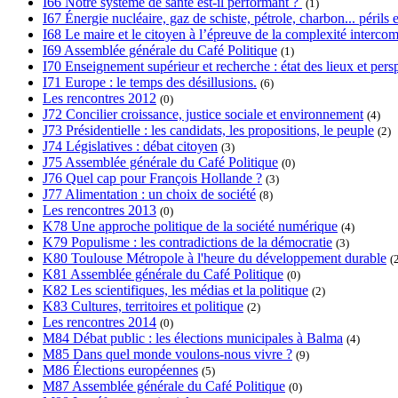
I66 Notre système de santé est-il performant ?
(1)
I67 Énergie nucléaire, gaz de schiste, pétrole, charbon... périls e
I68 Le maire et le citoyen à l’épreuve de la complexité interc
I69 Assemblée générale du Café Politique
(1)
I70 Enseignement supérieur et recherche : état des lieux et pers
I71 Europe : le temps des désillusions.
(6)
Les rencontres 2012
(0)
J72 Concilier croissance, justice sociale et environnement
(4)
J73 Présidentielle : les candidats, les propositions, le peuple
(2)
J74 Législatives : débat citoyen
(3)
J75 Assemblée générale du Café Politique
(0)
J76 Quel cap pour François Hollande ?
(3)
J77 Alimentation : un choix de société
(8)
Les rencontres 2013
(0)
K78 Une approche politique de la société numérique
(4)
K79 Populisme : les contradictions de la démocratie
(3)
K80 Toulouse Métropole à l'heure du développement durable
(
K81 Assemblée générale du Café Politique
(0)
K82 Les scientifiques, les médias et la politique
(2)
K83 Cultures, territoires et politique
(2)
Les rencontres 2014
(0)
M84 Débat public : les élections municipales à Balma
(4)
M85 Dans quel monde voulons-nous vivre ?
(9)
M86 Élections européennes
(5)
M87 Assemblée générale du Café Politique
(0)