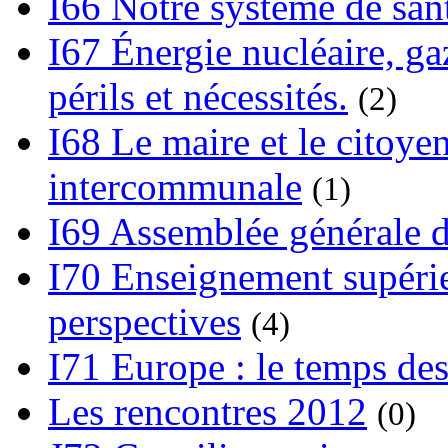
I66 Notre système de sant
I67 Énergie nucléaire, gaz
périls et nécessités.
(2)
I68 Le maire et le citoye
intercommunale
(1)
I69 Assemblée générale d
I70 Enseignement supérieu
perspectives
(4)
I71 Europe : le temps des
Les rencontres 2012
(0)