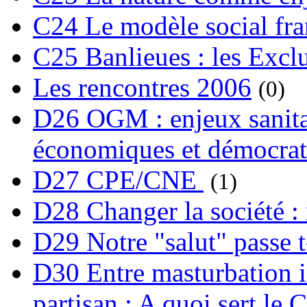
C24 Le modèle social fra
C25 Banlieues : les Excl
Les rencontres 2006
(0)
D26 OGM : enjeux sanita
économiques et démocrat
D27 CPE/CNE
(1)
D28 Changer la société : 
D29 Notre "salut" passe t-
D30 Entre masturbation i
partisan : A quoi sert le 