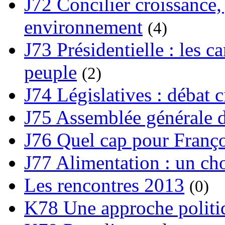
J72 Concilier croissance, 
environnement
(4)
J73 Présidentielle : les ca
peuple
(2)
J74 Législatives : débat 
J75 Assemblée générale d
J76 Quel cap pour Franço
J77 Alimentation : un cho
Les rencontres 2013
(0)
K78 Une approche politiq