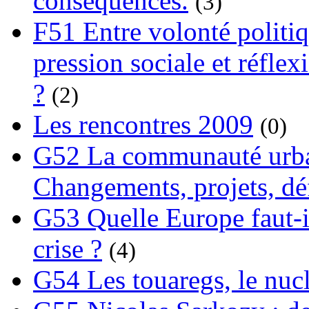
conséquences.
(3)
F51 Entre volonté politi
pression sociale et réflex
?
(2)
Les rencontres 2009
(0)
G52 La communauté urba
Changements, projets, dé
G53 Quelle Europe faut-il
crise ?
(4)
G54 Les touaregs, le nuclé