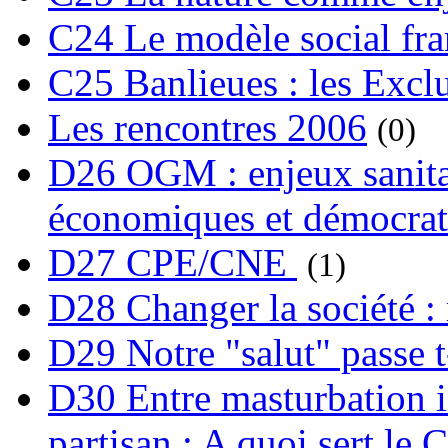
C24 Le modèle social fra
C25 Banlieues : les Excl
Les rencontres 2006
(0)
D26 OGM : enjeux sanita
économiques et démocrat
D27 CPE/CNE
(1)
D28 Changer la société : 
D29 Notre "salut" passe t-
D30 Entre masturbation i
partisan : A quoi sert le 