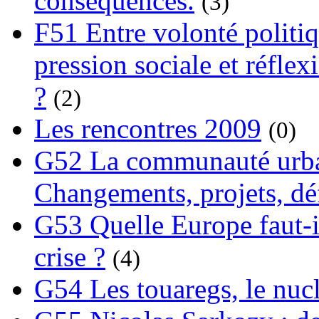
conséquences.
(3)
F51 Entre volonté politi
pression sociale et réflex
?
(2)
Les rencontres 2009
(0)
G52 La communauté urba
Changements, projets, dé
G53 Quelle Europe faut-il
crise ?
(4)
G54 Les touaregs, le nuclé