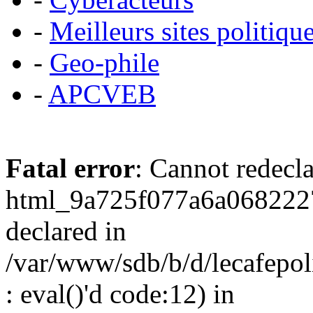
-
Meilleurs sites politiqu
-
Geo-phile
-
APCVEB
Fatal error
: Cannot redecl
html_9a725f077a6a0682227
declared in
/var/www/sdb/b/d/lecafepol
: eval()'d code:12) in