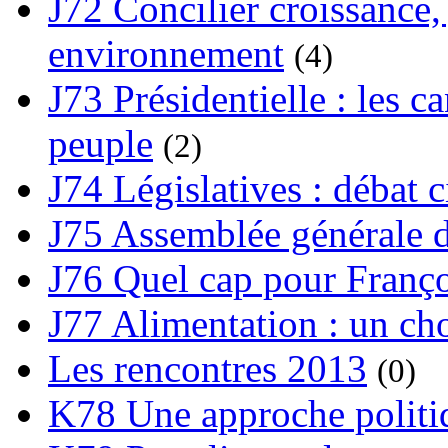
J72 Concilier croissance, 
environnement
(4)
J73 Présidentielle : les ca
peuple
(2)
J74 Législatives : débat 
J75 Assemblée générale d
J76 Quel cap pour Franço
J77 Alimentation : un cho
Les rencontres 2013
(0)
K78 Une approche politiq