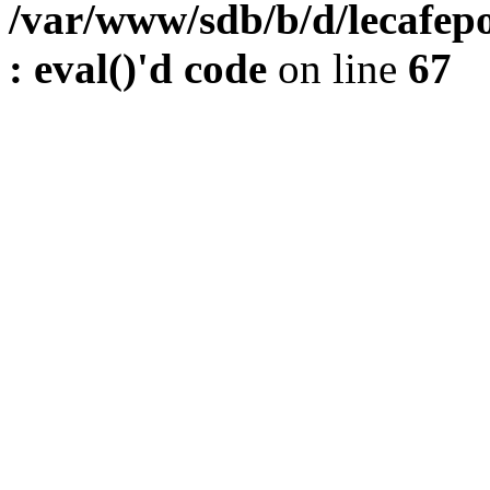
/var/www/sdb/b/d/lecafepo
: eval()'d code
on line
67