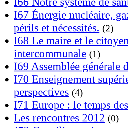
I66 Notre système de sant
I67 Énergie nucléaire, gaz
périls et nécessités.
(2)
I68 Le maire et le citoye
intercommunale
(1)
I69 Assemblée générale d
I70 Enseignement supérieu
perspectives
(4)
I71 Europe : le temps des
Les rencontres 2012
(0)