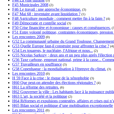
F44 La ville durable
(5)
F45 Municipales 2008
(2)
F46 Le travail : une approche économique.
(3)
F47 Mai 68 : inventaire avant liquidation ?
(1)
F48 Agriculture mondiale : comment mettre fin à la faim ?
(4)
F49 Démocratie et contrôle social
(3)
F50 Crise financière et économique : causes et conséquences.
(
F51 Entre volonté politique, contraintes économiques, pression s
Les rencontres 2009
(0)
G52 La communauté urbaine du Grand Toulouse. Changements, 
G53 Quelle Europe faut-il construire pour affronter la crise ?
(4)
G54 Les touaregs, le nucléaire, l'Afrique et nous...
(2)
G55 Nicolas Sarkozy ; deux ans et un peu plus après l'élection p
G56 Taxe carbone, emprunt national, prime à la casse... Commen
G57 Travailleurs en souffrance
(3)
G58 Copenhague : la mondialisation à l'épreuve du climat.
(3)
Les rencontres 2010
(0)
H 59 Face à la crise : le risque de la xénophobie
(3)
H60 Que peut-on attendre des élections régionales ?
(4)
H61 La réforme des retraites.
(6)
H62 Gouverner la ville : Les habitants face à la puissance publi
H63 L'art, la société et la politique
(2)
H64 Réformes et expulsions contestées, affaires et crises qui n’e
H65 Bilan social et politique d’une mobilisation exceptionnelle
Les rencontres 2011
(0)