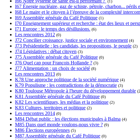
I66 Notre système de santé est-il performant ?
(1)
I67 Énergie nucléaire, gaz de schiste, pétrole, charbon... périls e
I68 Le maire et le citoyen à l’épreuve de la complexité interc
I69 Assemblée générale du Café Politique
(1)
I70 Enseignement supérieur et recherche : état des lieux et pers
I71 Europe : le temps des désillusions.
(6)
Les rencontres 2012
(0)
J72 Concilier croissance, justice sociale et environnement
(4)
J73 Présidentielle : les candidats, les propositions, le peuple
(2)
J74 Législatives : débat citoyen
(3)
J75 Assemblée générale du Café Politique
(0)
J76 Quel cap pour François Hollande ?
(3)
J77 Alimentation : un choix de société
(8)
Les rencontres 2013
(0)
K78 Une approche politique de la société numérique
(4)
K79 Populisme : les contradictions de la démocratie
(3)
K80 Toulouse Métropole à l'heure du développement durable
(
K81 Assemblée générale du Café Politique
(0)
K82 Les scientifiques, les médias et la politique
(2)
K83 Cultures, territoires et politique
(2)
Les rencontres 2014
(0)
M84 Débat public : les élections municipales à Balma
(4)
M85 Dans quel monde voulons-nous vivre ?
(9)
M86 Élections européennes
(5)
M87 Assemblée générale du Café Politique
(0)