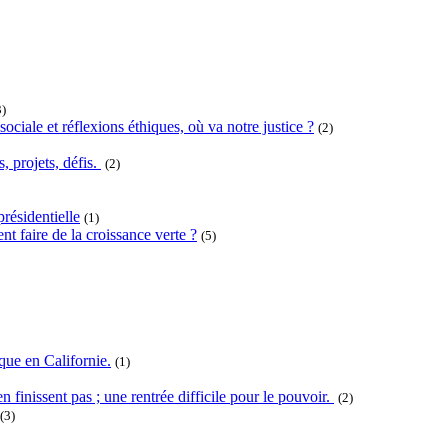
3)
ociale et réflexions éthiques, où va notre justice ?
(2)
projets, défis.
(2)
résidentielle
(1)
t faire de la croissance verte ?
(5)
que en Californie.
(1)
n finissent pas ; une rentrée difficile pour le pouvoir.
(2)
(3)