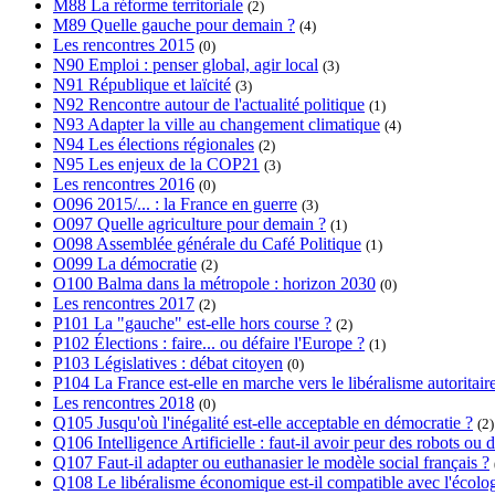
M88 La réforme territoriale
(2)
M89 Quelle gauche pour demain ?
(4)
Les rencontres 2015
(0)
N90 Emploi : penser global, agir local
(3)
N91 République et laïcité
(3)
N92 Rencontre autour de l'actualité politique
(1)
N93 Adapter la ville au changement climatique
(4)
N94 Les élections régionales
(2)
N95 Les enjeux de la COP21
(3)
Les rencontres 2016
(0)
O096 2015/... : la France en guerre
(3)
O097 Quelle agriculture pour demain ?
(1)
O098 Assemblée générale du Café Politique
(1)
O099 La démocratie
(2)
O100 Balma dans la métropole : horizon 2030
(0)
Les rencontres 2017
(2)
P101 La "gauche" est-elle hors course ?
(2)
P102 Élections : faire... ou défaire l'Europe ?
(1)
P103 Législatives : débat citoyen
(0)
P104 La France est-elle en marche vers le libéralisme autoritair
Les rencontres 2018
(0)
Q105 Jusqu'où l'inégalité est-elle acceptable en démocratie ?
(2)
Q106 Intelligence Artificielle : faut-il avoir peur des robots o
Q107 Faut-il adapter ou euthanasier le modèle social français ?
Q108 Le libéralisme économique est-il compatible avec l'écolog