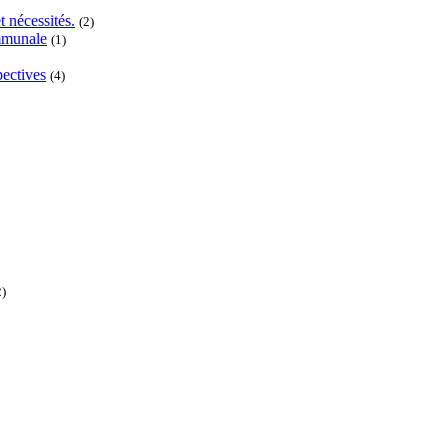
t nécessités.
(2)
ommunale
(1)
pectives
(4)
2)