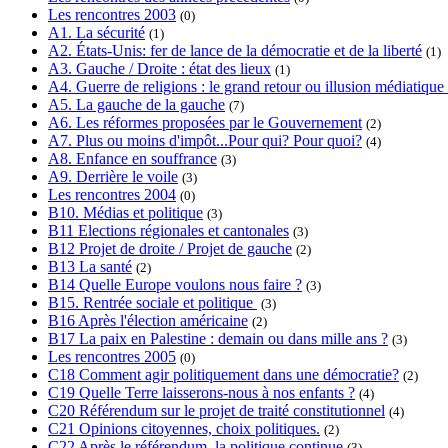
Les rencontres 2003
(0)
A1. La sécurité
(1)
A2. États-Unis: fer de lance de la démocratie et de la liberté
(1)
A3. Gauche / Droite : état des lieux
(1)
A4. Guerre de religions : le grand retour ou illusion médiatique
A5. La gauche de la gauche
(7)
A6. Les réformes proposées par le Gouvernement
(2)
A7. Plus ou moins d'impôt...Pour qui? Pour quoi?
(4)
A8. Enfance en souffrance
(3)
A9. Derrière le voile
(3)
Les rencontres 2004
(0)
B10. Médias et politique
(3)
B11 Elections régionales et cantonales
(3)
B12 Projet de droite / Projet de gauche
(2)
B13 La santé
(2)
B14 Quelle Europe voulons nous faire ?
(3)
B15. Rentrée sociale et politique
(3)
B16 Après l'élection américaine
(2)
B17 La paix en Palestine : demain ou dans mille ans ?
(3)
Les rencontres 2005
(0)
C18 Comment agir politiquement dans une démocratie?
(2)
C19 Quelle Terre laisserons-nous à nos enfants ?
(4)
C20 Référendum sur le projet de traité constitutionnel
(4)
C21 Opinions citoyennes, choix politiques.
(2)
C22 Après le référendum, la politique continue
(3)