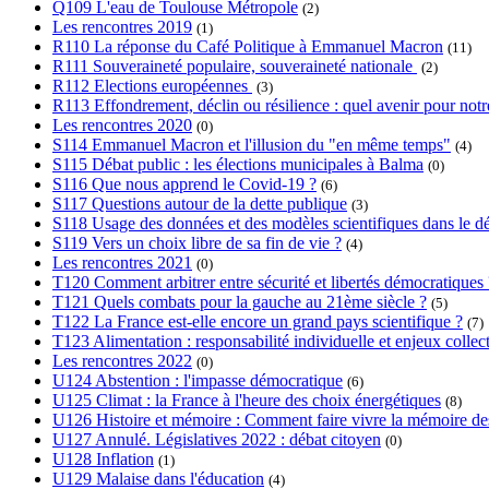
Q109 L'eau de Toulouse Métropole
(2)
Les rencontres 2019
(1)
R110 La réponse du Café Politique à Emmanuel Macron
(11)
R111 Souveraineté populaire, souveraineté nationale
(2)
R112 Elections européennes
(3)
R113 Effondrement, déclin ou résilience : quel avenir pour notre
Les rencontres 2020
(0)
S114 Emmanuel Macron et l'illusion du "en même temps"
(4)
S115 Débat public : les élections municipales à Balma
(0)
S116 Que nous apprend le Covid-19 ?
(6)
S117 Questions autour de la dette publique
(3)
S118 Usage des données et des modèles scientifiques dans le dé
S119 Vers un choix libre de sa fin de vie ?
(4)
Les rencontres 2021
(0)
T120 Comment arbitrer entre sécurité et libertés démocratiques 
T121 Quels combats pour la gauche au 21ème siècle ?
(5)
T122 La France est-elle encore un grand pays scientifique ?
(7)
T123 Alimentation : responsabilité individuelle et enjeux collect
Les rencontres 2022
(0)
U124 Abstention : l'impasse démocratique
(6)
U125 Climat : la France à l'heure des choix énergétiques
(8)
U126 Histoire et mémoire : Comment faire vivre la mémoire des l
U127 Annulé. Législatives 2022 : débat citoyen
(0)
U128 Inflation
(1)
U129 Malaise dans l'éducation
(4)