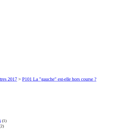
tres 2017
>
P101 La "gauche" est-elle hors course ?
s
(1)
(2)