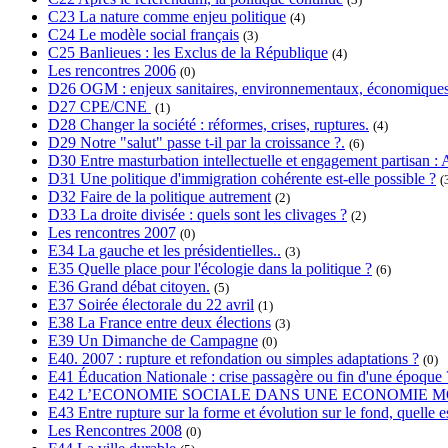
C23 La nature comme enjeu politique
(4)
C24 Le modèle social français
(3)
C25 Banlieues : les Exclus de la République
(4)
Les rencontres 2006
(0)
D26 OGM : enjeux sanitaires, environnementaux, économiques
D27 CPE/CNE
(1)
D28 Changer la société : réformes, crises, ruptures.
(4)
D29 Notre "salut" passe t-il par la croissance ?.
(6)
D30 Entre masturbation intellectuelle et engagement partisan : A
D31 Une politique d'immigration cohérente est-elle possible ?
(
D32 Faire de la politique autrement
(2)
D33 La droite divisée : quels sont les clivages ?
(2)
Les rencontres 2007
(0)
E34 La gauche et les présidentielles..
(3)
E35 Quelle place pour l'écologie dans la politique ?
(6)
E36 Grand débat citoyen.
(5)
E37 Soirée électorale du 22 avril
(1)
E38 La France entre deux élections
(3)
E39 Un Dimanche de Campagne
(0)
E40. 2007 : rupture et refondation ou simples adaptations ?
(0)
E41 Éducation Nationale : crise passagère ou fin d'une époque 
E42 L’ECONOMIE SOCIALE DANS UNE ECONOMIE M
E43 Entre rupture sur la forme et évolution sur le fond, quelle es
Les Rencontres 2008
(0)