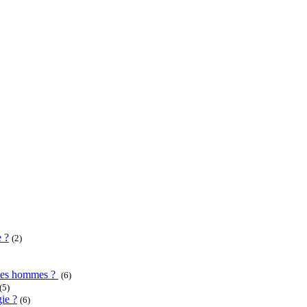
e ?
(2)
u des hommes ?
(6)
(5)
ie ?
(6)