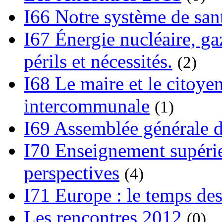
I66 Notre système de sant
I67 Énergie nucléaire, gaz
périls et nécessités.
(2)
I68 Le maire et le citoye
intercommunale
(1)
I69 Assemblée générale d
I70 Enseignement supérieu
perspectives
(4)
I71 Europe : le temps des
Les rencontres 2012
(0)