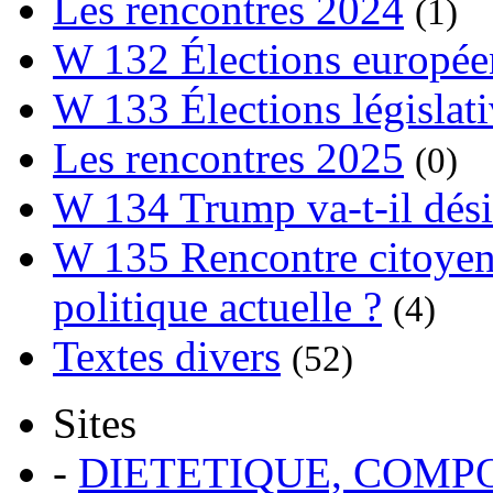
Les rencontres 2024
(1)
W 132 Élections europée
W 133 Élections législat
Les rencontres 2025
(0)
W 134 Trump va-t-il dési
W 135 Rencontre citoyenn
politique actuelle ?
(4)
Textes divers
(52)
Sites
-
DIETETIQUE, COM