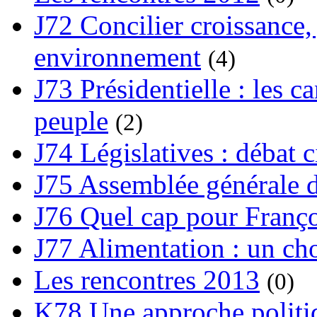
J72 Concilier croissance, 
environnement
(4)
J73 Présidentielle : les ca
peuple
(2)
J74 Législatives : débat 
J75 Assemblée générale d
J76 Quel cap pour Franço
J77 Alimentation : un cho
Les rencontres 2013
(0)
K78 Une approche politiq