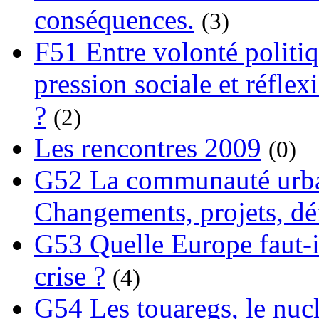
conséquences.
(3)
F51 Entre volonté politi
pression sociale et réflex
?
(2)
Les rencontres 2009
(0)
G52 La communauté urba
Changements, projets, dé
G53 Quelle Europe faut-il
crise ?
(4)
G54 Les touaregs, le nuclé