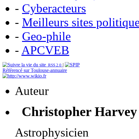
-
Cyberacteurs
-
Meilleurs sites politiqu
-
Geo-phile
-
APCVEB
|
RSS 2.0
Référencé sur Toulouse-annuaire
Auteur
Christopher Harvey
Astrophysicien