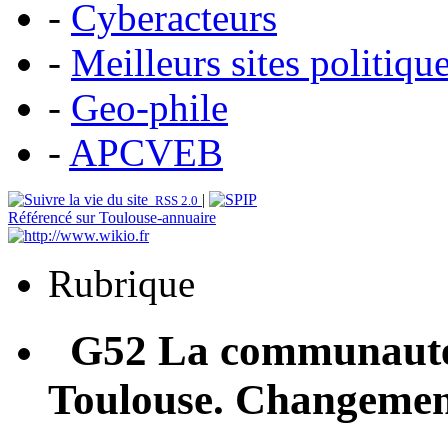
-
Cyberacteurs
-
Meilleurs sites politiqu
-
Geo-phile
-
APCVEB
|
RSS 2.0
Référencé sur Toulouse-annuaire
Rubrique
G52 La communauté
Toulouse. Changements