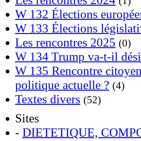
(1)
W 132 Élections europée
W 133 Élections législat
Les rencontres 2025
(0)
W 134 Trump va-t-il dési
W 135 Rencontre citoyenn
politique actuelle ?
(4)
Textes divers
(52)
Sites
-
DIETETIQUE, COM