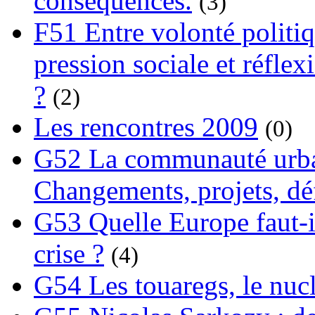
conséquences.
(3)
F51 Entre volonté politi
pression sociale et réflex
?
(2)
Les rencontres 2009
(0)
G52 La communauté urba
Changements, projets, dé
G53 Quelle Europe faut-il
crise ?
(4)
G54 Les touaregs, le nuclé