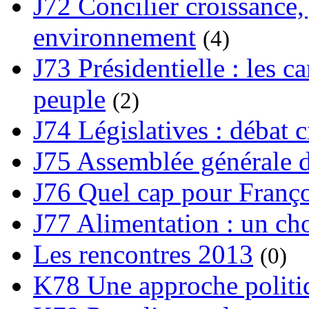
J72 Concilier croissance, 
environnement
(4)
J73 Présidentielle : les ca
peuple
(2)
J74 Législatives : débat 
J75 Assemblée générale d
J76 Quel cap pour Franço
J77 Alimentation : un cho
Les rencontres 2013
(0)
K78 Une approche politiq