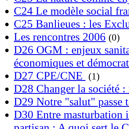
C24 Le modèle social fra
C25 Banlieues : les Excl
Les rencontres 2006
(0)
D26 OGM : enjeux sanita
économiques et démocrat
D27 CPE/CNE
(1)
D28 Changer la société : 
D29 Notre "salut" passe t-
D30 Entre masturbation i
partisan : A quoi sert le 