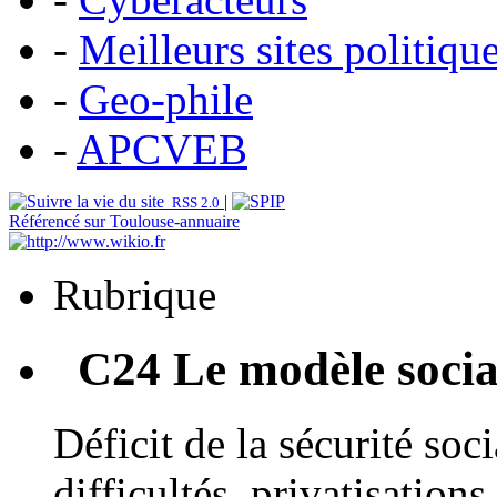
-
Meilleurs sites politiqu
-
Geo-phile
-
APCVEB
|
RSS 2.0
Référencé sur Toulouse-annuaire
Rubrique
C24 Le modèle social
Déficit de la sécurité soc
difficultés, privatisation