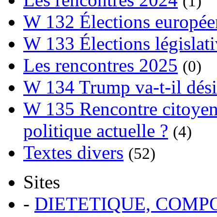
(1)
W 132 Élections europée
W 133 Élections législat
Les rencontres 2025
(0)
W 134 Trump va-t-il dési
W 135 Rencontre citoyenn
politique actuelle ?
(4)
Textes divers
(52)
Sites
-
DIETETIQUE, COM