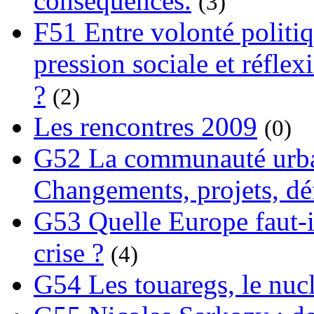
conséquences.
(3)
F51 Entre volonté politi
pression sociale et réflex
?
(2)
Les rencontres 2009
(0)
G52 La communauté urba
Changements, projets, dé
G53 Quelle Europe faut-il
crise ?
(4)
G54 Les touaregs, le nuclé