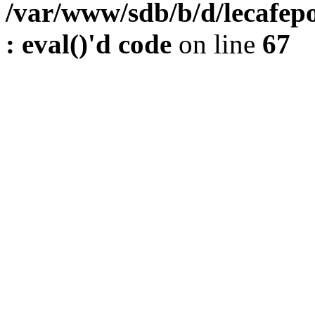
/var/www/sdb/b/d/lecafepo
: eval()'d code
on line
67