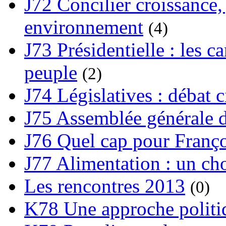
J72 Concilier croissance, 
environnement
(4)
J73 Présidentielle : les ca
peuple
(2)
J74 Législatives : débat 
J75 Assemblée générale d
J76 Quel cap pour Franço
J77 Alimentation : un cho
Les rencontres 2013
(0)
K78 Une approche politiq