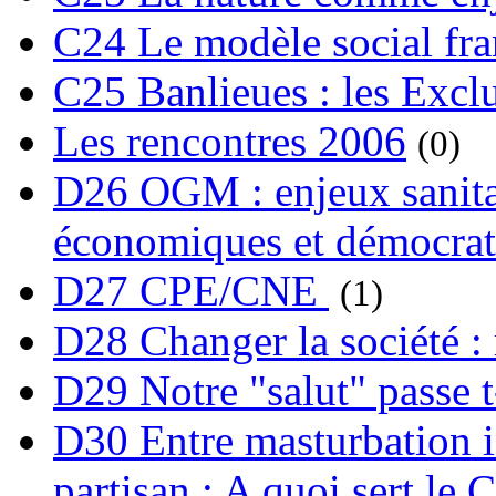
C24 Le modèle social fra
C25 Banlieues : les Excl
Les rencontres 2006
(0)
D26 OGM : enjeux sanita
économiques et démocrat
D27 CPE/CNE
(1)
D28 Changer la société : 
D29 Notre "salut" passe t-
D30 Entre masturbation i
partisan : A quoi sert le 