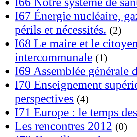
I66 Notre système de sant
I67 Énergie nucléaire, gaz
périls et nécessités.
(2)
I68 Le maire et le citoye
intercommunale
(1)
I69 Assemblée générale d
I70 Enseignement supérieu
perspectives
(4)
I71 Europe : le temps des
Les rencontres 2012
(0)