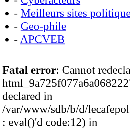
-
Meilleurs sites politiqu
-
Geo-phile
-
APCVEB
Fatal error
: Cannot redecl
html_9a725f077a6a0682227
declared in
/var/www/sdb/b/d/lecafepol
: eval()'d code:12) in