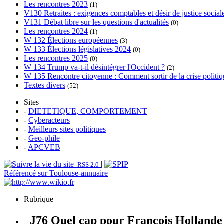
Les rencontres 2023
(1)
V130 Retraites : exigences comptables et désir de justice social
V131 Débat libre sur les questions d'actualités
(0)
Les rencontres 2024
(1)
W 132 Élections européennes
(3)
W 133 Élections législatives 2024
(0)
Les rencontres 2025
(0)
W 134 Trump va-t-il désintégrer l'Occident ?
(2)
W 135 Rencontre citoyenne : Comment sortir de la crise politiqu
Textes divers
(52)
Sites
-
DIETETIQUE, COMPORTEMENT
-
Cyberacteurs
-
Meilleurs sites politiques
-
Geo-phile
-
APCVEB
|
RSS 2.0
Référencé sur Toulouse-annuaire
Rubrique
J76 Quel cap pour François Hollande