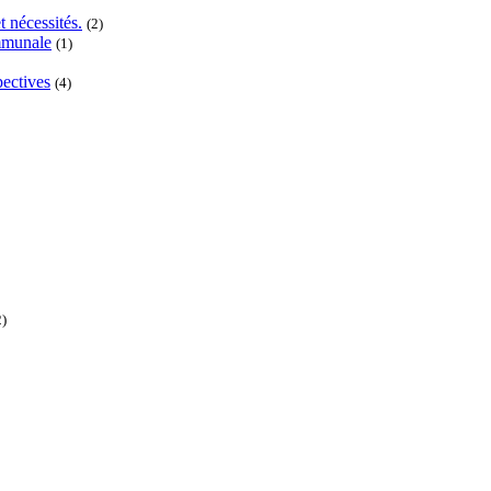
t nécessités.
(2)
ommunale
(1)
pectives
(4)
2)