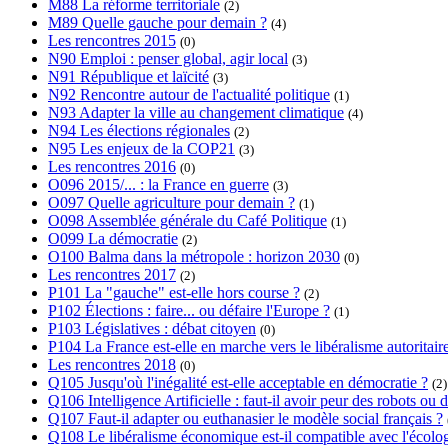
M88 La réforme territoriale
(2)
M89 Quelle gauche pour demain ?
(4)
Les rencontres 2015
(0)
N90 Emploi : penser global, agir local
(3)
N91 République et laïcité
(3)
N92 Rencontre autour de l'actualité politique
(1)
N93 Adapter la ville au changement climatique
(4)
N94 Les élections régionales
(2)
N95 Les enjeux de la COP21
(3)
Les rencontres 2016
(0)
O096 2015/... : la France en guerre
(3)
O097 Quelle agriculture pour demain ?
(1)
O098 Assemblée générale du Café Politique
(1)
O099 La démocratie
(2)
O100 Balma dans la métropole : horizon 2030
(0)
Les rencontres 2017
(2)
P101 La "gauche" est-elle hors course ?
(2)
P102 Élections : faire... ou défaire l'Europe ?
(1)
P103 Législatives : débat citoyen
(0)
P104 La France est-elle en marche vers le libéralisme autoritair
Les rencontres 2018
(0)
Q105 Jusqu'où l'inégalité est-elle acceptable en démocratie ?
(2)
Q106 Intelligence Artificielle : faut-il avoir peur des robots o
Q107 Faut-il adapter ou euthanasier le modèle social français ?
Q108 Le libéralisme économique est-il compatible avec l'écolog