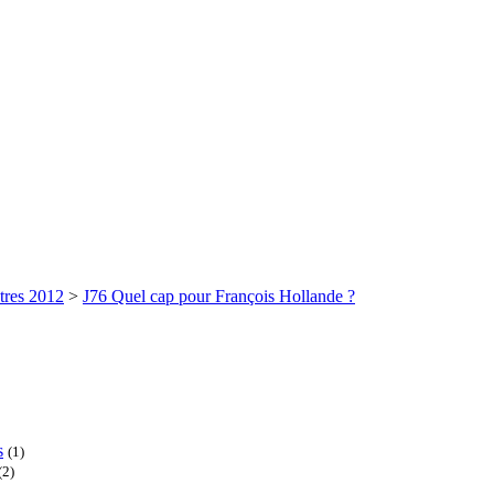
tres 2012
>
J76 Quel cap pour François Hollande ?
s
(1)
(2)