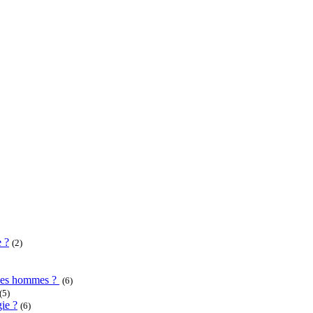
e ?
(2)
u des hommes ?
(6)
(5)
ie ?
(6)