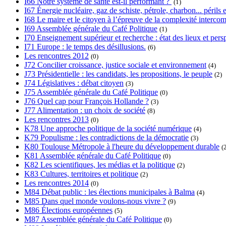
I66 Notre système de santé est-il performant ?
(1)
I67 Énergie nucléaire, gaz de schiste, pétrole, charbon... périls e
I68 Le maire et le citoyen à l’épreuve de la complexité interc
I69 Assemblée générale du Café Politique
(1)
I70 Enseignement supérieur et recherche : état des lieux et pers
I71 Europe : le temps des désillusions.
(6)
Les rencontres 2012
(0)
J72 Concilier croissance, justice sociale et environnement
(4)
J73 Présidentielle : les candidats, les propositions, le peuple
(2)
J74 Législatives : débat citoyen
(3)
J75 Assemblée générale du Café Politique
(0)
J76 Quel cap pour François Hollande ?
(3)
J77 Alimentation : un choix de société
(8)
Les rencontres 2013
(0)
K78 Une approche politique de la société numérique
(4)
K79 Populisme : les contradictions de la démocratie
(3)
K80 Toulouse Métropole à l'heure du développement durable
(
K81 Assemblée générale du Café Politique
(0)
K82 Les scientifiques, les médias et la politique
(2)
K83 Cultures, territoires et politique
(2)
Les rencontres 2014
(0)
M84 Débat public : les élections municipales à Balma
(4)
M85 Dans quel monde voulons-nous vivre ?
(9)
M86 Élections européennes
(5)
M87 Assemblée générale du Café Politique
(0)