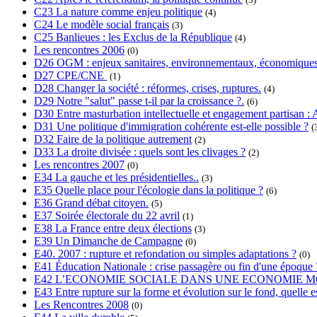
C23 La nature comme enjeu politique
(4)
C24 Le modèle social français
(3)
C25 Banlieues : les Exclus de la République
(4)
Les rencontres 2006
(0)
D26 OGM : enjeux sanitaires, environnementaux, économiques
D27 CPE/CNE
(1)
D28 Changer la société : réformes, crises, ruptures.
(4)
D29 Notre "salut" passe t-il par la croissance ?.
(6)
D30 Entre masturbation intellectuelle et engagement partisan : A
D31 Une politique d'immigration cohérente est-elle possible ?
(
D32 Faire de la politique autrement
(2)
D33 La droite divisée : quels sont les clivages ?
(2)
Les rencontres 2007
(0)
E34 La gauche et les présidentielles..
(3)
E35 Quelle place pour l'écologie dans la politique ?
(6)
E36 Grand débat citoyen.
(5)
E37 Soirée électorale du 22 avril
(1)
E38 La France entre deux élections
(3)
E39 Un Dimanche de Campagne
(0)
E40. 2007 : rupture et refondation ou simples adaptations ?
(0)
E41 Éducation Nationale : crise passagère ou fin d'une époque 
E42 L’ECONOMIE SOCIALE DANS UNE ECONOMIE M
E43 Entre rupture sur la forme et évolution sur le fond, quelle es
Les Rencontres 2008
(0)