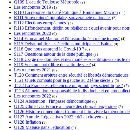
Q109 L'eau de Toulouse Métropole
(2)
Les rencontres 2019
(1)
R110 La réponse du Café Politique à Emmanuel Macron
(11)
R111 Souveraineté populaire, souveraineté nationale
(2)
R112 Elections européennes
(3)
R113 Effondrement, déclin ou résilience : quel avenir pour notre
Les rencontres 2020
(0)
S114 Emmanuel Macron et l'illusion du "en même temps"
(4)
S115 Débat public : les élections municipales à Balma
(0)
S116 Que nous apprend le Covid-19 ?
(6)
S117 Questions autour de la dette publique
(3)
S118 Usage des données et des modèles scientifiques dans le dé
S119 Vers un choix libre de sa fin de vie ?
(4)
Les rencontres 2021
(0)
T120 Comment arbitrer entre sécurité et libertés démocratiques 
T121 Quels combats pour la gauche au 21ème siècle ?
(5)
T122 La France est-elle encore un grand pays scientifique ?
(7)
T123 Alimentation : responsabilité individuelle et enjeux collect
Les rencontres 2022
(0)
U124 Abstention : l'impasse démocratique
(6)
U125 Climat : la France à l'heure des choix énergétiques
(8)
U126 Histoire et mémoire : Comment faire vivre la mémoire des l
U127 Annulé. Législatives 2022 : débat citoyen
(0)
U128 Inflation
(1)
U129 Malaise dans l'éducation
(4)