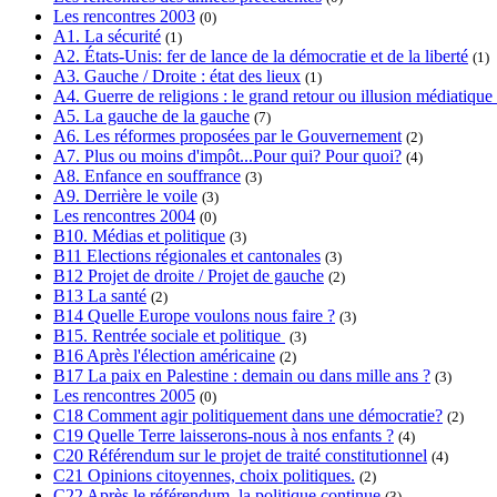
Les rencontres 2003
(0)
A1. La sécurité
(1)
A2. États-Unis: fer de lance de la démocratie et de la liberté
(1)
A3. Gauche / Droite : état des lieux
(1)
A4. Guerre de religions : le grand retour ou illusion médiatique
A5. La gauche de la gauche
(7)
A6. Les réformes proposées par le Gouvernement
(2)
A7. Plus ou moins d'impôt...Pour qui? Pour quoi?
(4)
A8. Enfance en souffrance
(3)
A9. Derrière le voile
(3)
Les rencontres 2004
(0)
B10. Médias et politique
(3)
B11 Elections régionales et cantonales
(3)
B12 Projet de droite / Projet de gauche
(2)
B13 La santé
(2)
B14 Quelle Europe voulons nous faire ?
(3)
B15. Rentrée sociale et politique
(3)
B16 Après l'élection américaine
(2)
B17 La paix en Palestine : demain ou dans mille ans ?
(3)
Les rencontres 2005
(0)
C18 Comment agir politiquement dans une démocratie?
(2)
C19 Quelle Terre laisserons-nous à nos enfants ?
(4)
C20 Référendum sur le projet de traité constitutionnel
(4)
C21 Opinions citoyennes, choix politiques.
(2)
C22 Après le référendum, la politique continue
(3)