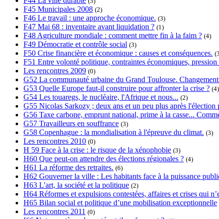
F44 La ville durable
(5)
F45 Municipales 2008
(2)
F46 Le travail : une approche économique.
(3)
F47 Mai 68 : inventaire avant liquidation ?
(1)
F48 Agriculture mondiale : comment mettre fin à la faim ?
(4)
F49 Démocratie et contrôle social
(3)
F50 Crise financière et économique : causes et conséquences.
(
F51 Entre volonté politique, contraintes économiques, pression s
Les rencontres 2009
(0)
G52 La communauté urbaine du Grand Toulouse. Changements, 
G53 Quelle Europe faut-il construire pour affronter la crise ?
(4)
G54 Les touaregs, le nucléaire, l'Afrique et nous...
(2)
G55 Nicolas Sarkozy ; deux ans et un peu plus après l'élection p
G56 Taxe carbone, emprunt national, prime à la casse... Commen
G57 Travailleurs en souffrance
(3)
G58 Copenhague : la mondialisation à l'épreuve du climat.
(3)
Les rencontres 2010
(0)
H 59 Face à la crise : le risque de la xénophobie
(3)
H60 Que peut-on attendre des élections régionales ?
(4)
H61 La réforme des retraites.
(6)
H62 Gouverner la ville : Les habitants face à la puissance publi
H63 L'art, la société et la politique
(2)
H64 Réformes et expulsions contestées, affaires et crises qui n’e
H65 Bilan social et politique d’une mobilisation exceptionnelle
Les rencontres 2011
(0)