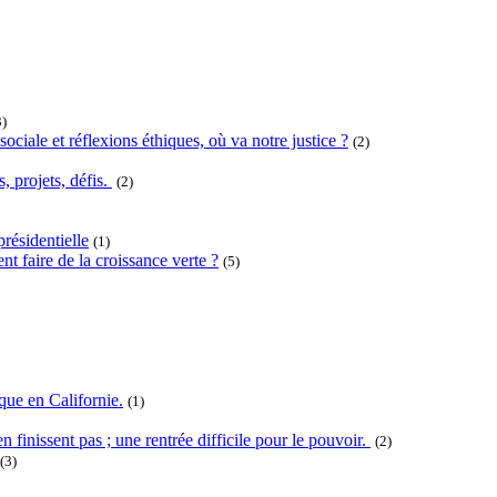
3)
ociale et réflexions éthiques, où va notre justice ?
(2)
projets, défis.
(2)
résidentielle
(1)
t faire de la croissance verte ?
(5)
que en Californie.
(1)
n finissent pas ; une rentrée difficile pour le pouvoir.
(2)
(3)