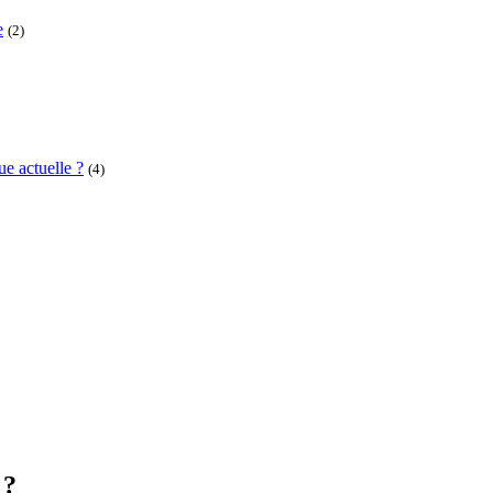
e
(2)
e actuelle ?
(4)
 ?