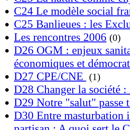
C24 Le modèle social fra
C25 Banlieues : les Excl
Les rencontres 2006
(0)
D26 OGM : enjeux sanita
économiques et démocrat
D27 CPE/CNE
(1)
D28 Changer la société : 
D29 Notre "salut" passe t-
D30 Entre masturbation i
partisan : A quoi sert le 