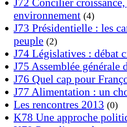
J72 Concilier croissance, 
environnement
(4)
J73 Présidentielle : les ca
peuple
(2)
J74 Législatives : débat 
J75 Assemblée générale d
J76 Quel cap pour Franço
J77 Alimentation : un cho
Les rencontres 2013
(0)
K78 Une approche politiq