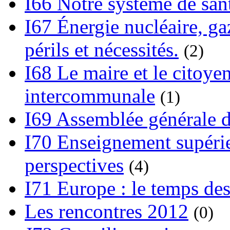
I66 Notre système de sant
I67 Énergie nucléaire, gaz
périls et nécessités.
(2)
I68 Le maire et le citoye
intercommunale
(1)
I69 Assemblée générale d
I70 Enseignement supérieu
perspectives
(4)
I71 Europe : le temps des
Les rencontres 2012
(0)