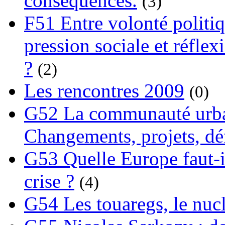
conséquences.
(3)
F51 Entre volonté politi
pression sociale et réflex
?
(2)
Les rencontres 2009
(0)
G52 La communauté urba
Changements, projets, dé
G53 Quelle Europe faut-il
crise ?
(4)
G54 Les touaregs, le nuclé